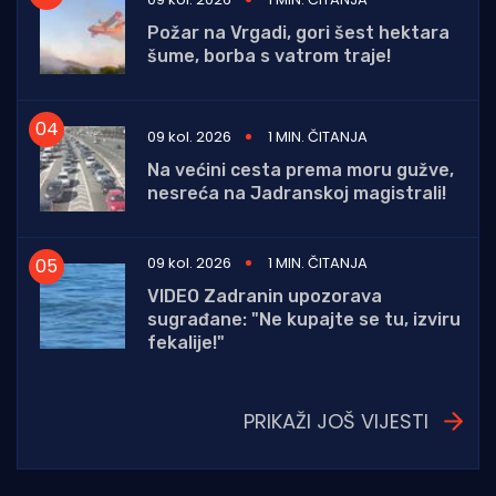
Požar na Vrgadi, gori šest hektara
šume, borba s vatrom traje!
09 kol. 2026
1 MIN. ČITANJA
Na većini cesta prema moru gužve,
nesreća na Jadranskoj magistrali!
09 kol. 2026
1 MIN. ČITANJA
VIDEO Zadranin upozorava
sugrađane: "Ne kupajte se tu, izviru
fekalije!"
PRIKAŽI JOŠ VIJESTI