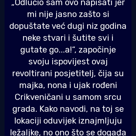
„Odlučio sam ovo napisati jer
mi nije jasno zašto si
dopuštate već dugi niz godina
neke stvari i šutite svi i
gutate go...a!“, započinje
svoju ispovijest ovaj
revoltirani posjetitelj, čija su
majka, nona i ujak rođeni
Crikveničani u samom srcu
grada. Kako navodi, na toj se
lokaciji oduvijek iznajmljuju
ležaljke, no ono što se događa