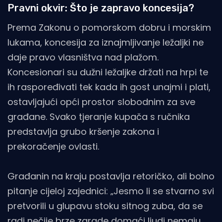
Pravni okvir: Što je zapravo koncesija?
Prema Zakonu o pomorskom dobru i morskim
lukama, koncesija za iznajmljivanje ležaljki ne
daje pravo vlasništva nad plažom.
Koncesionari su dužni ležaljke držati na hrpi te
ih raspoređivati tek kada ih gost unajmi i plati,
ostavljajući opći prostor slobodnim za sve
građane. Svako tjeranje kupača s ručnika
predstavlja grubo kršenje zakona i
prekoračenje ovlasti.
Građanin na kraju postavlja retoričko, ali bolno
pitanje cijeloj zajednici: „Jesmo li se stvarno svi
pretvorili u glupavu stoku sitnog zuba, da se
radi nečije brze zarade domaći ljudi nemaju