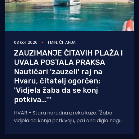
03 kol. 2026
1 MIN. ČITANJA
ZAUZIMANJE ČITAVIH PLAŽA I
UVALA POSTALA PRAKSA
Nautičari 'zauzeli' raj na
Hvaru, čitatelj ogorčen:
'Vidjela žaba da se konj
potkiva...'"
HVAR - Stara narodna izreka kaže: "Žaba
vidjela da konja potkivaju, pa i ona digla nogu."
Čini se da