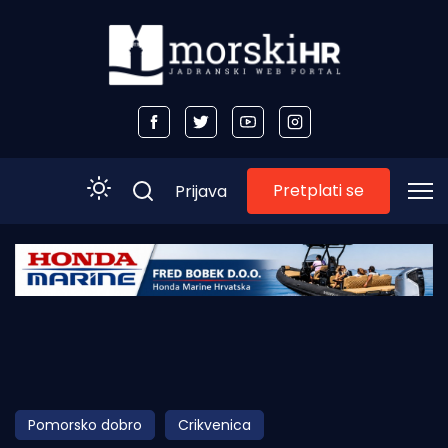
Pretplati se
Prijava
Početna
Morski plus
Morski TV
Obala
Pomorsko dobro
Crikvenica
Otoci