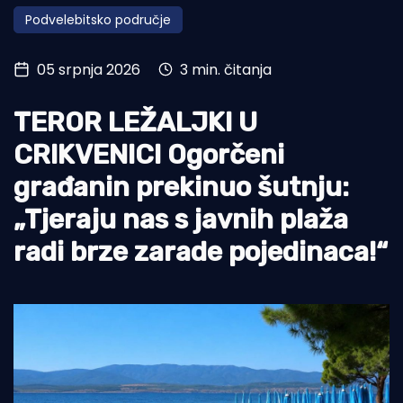
Podvelebitsko područje
Turizam i nautika
Pomorstvo
05 srpnja 2026
3 min. čitanja
Ribolov
TEROR LEŽALJKI U
Ekologija
CRIKVENICI Ogorčeni
Tradicija i kultura
građanin prekinuo šutnju:
„Tjeraju nas s javnih plaža
radi brze zarade pojedinaca!“