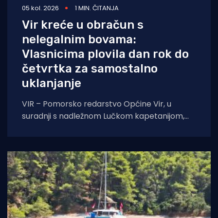
05 kol. 2026
1 MIN. ČITANJA
Vir kreće u obračun s
nelegalnim bovama:
Vlasnicima plovila dan rok do
četvrtka za samostalno
uklanjanje
VIR – Pomorsko redarstvo Općine Vir, u
suradnji s nadležnom Lučkom kapetanijom,
pokreće veliku akciju uklanjanja svih
nelegalno postavljenih naprava za