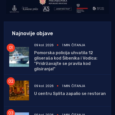
Najnovije objave
09 kol. 2026
1 MIN. ČITANJA
Pomorska policija uhvatila 12
gliseraša kod Šibenika i Vodica:
"Pridržavajte se pravila kod
glisiranja!"
09 kol. 2026
1 MIN. ČITANJA
U centru Splita zapalio se restoran
09 kol. 2026
1 MIN. ČITANJA