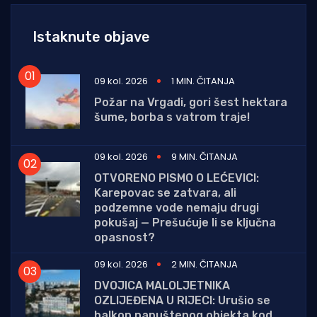
Istaknute objave
09 kol. 2026
1 MIN. ČITANJA
Požar na Vrgadi, gori šest hektara
šume, borba s vatrom traje!
09 kol. 2026
9 MIN. ČITANJA
OTVORENO PISMO O LEĆEVICI:
Karepovac se zatvara, ali
podzemne vode nemaju drugi
pokušaj — Prešućuje li se ključna
opasnost?
09 kol. 2026
2 MIN. ČITANJA
DVOJICA MALOLJETNIKA
OZLIJEĐENA U RIJECI: Urušio se
balkon napuštenog objekta kod