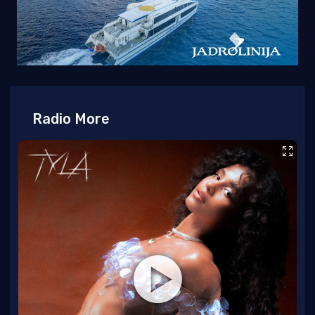
Radio More