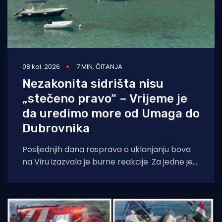
08 kol. 2026
7 MIN. ČITANJA
Nezakonita sidrišta nisu
„stečeno pravo“ – Vrijeme je
da uredimo more od Umaga do
Dubrovnika
Posljednjih dana rasprava o uklanjanju bova
na Viru izazvala je burne reakcije. Za jedne je
to „gušenje malog čovjeka“, za