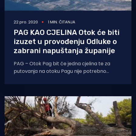
22 pro. 2020
1 MIN. ČITANJA
PAG KAO CJELINA Otok će biti
izuzet u provođenju Odluke o
zabrani napuštanja županije
PAG – Otok Pag bit će jedna cjelina te za
putovanja na otoku Pagu nije potrebno
izraditi propusnicu, potvrdio je Stožer