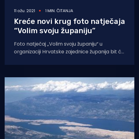
11 ožu. 2021
1 MIN. ČITANJA
Kreće novi krug foto natječaja
“Volim svoju županiju”
Foto natječaj „Volim svoju županiju“ u
organizaciji Hrvatske zajednice županija bit će
ponovno otvoren od 15. ožujka. U dva tjedna,