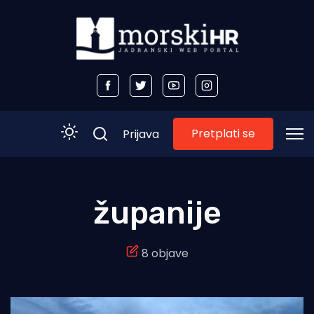
Pretplati se
Prijava
Početna
županije
Morski plus
8 objave
Morski TV
Obala
Otoci