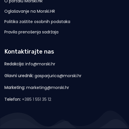
O portalu Morski.HR
Oglašavanje na Morski.HR
Politika zaštite osobnih podataka
Pravila prenošenja sadržaja
Kontaktirajte nas
Redakcija:
info@morski.hr
Glavni urednik:
gasparjurica@morski.hr
Marketing:
marketing@morski.hr
Telefon:
+385 1 551 35 12