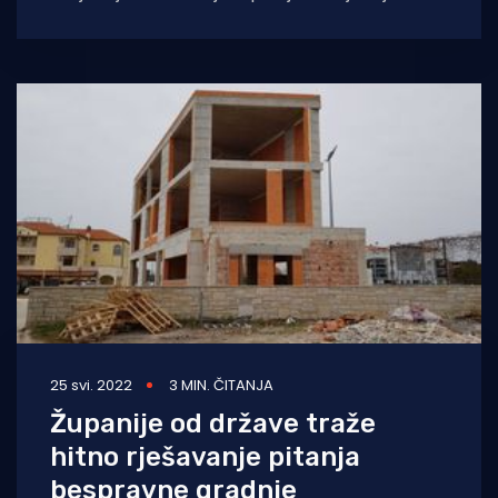
organizira Hrvatska zajednica županija, s
ciljem promocije ljepota
25 svi. 2022
3 MIN. ČITANJA
Županije od države traže
hitno rješavanje pitanja
bespravne gradnje