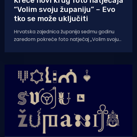
Kreće novi krug foto natječaja
“Volim svoju županiju” – Evo
tko se može uključiti
Hrvatska zajednica županija sedmu godinu
zaredom pokreće foto natječaj „Volim svoju
županiju“ kojemu je cilj promocija posebnosti
hrvatskih županija. Svi