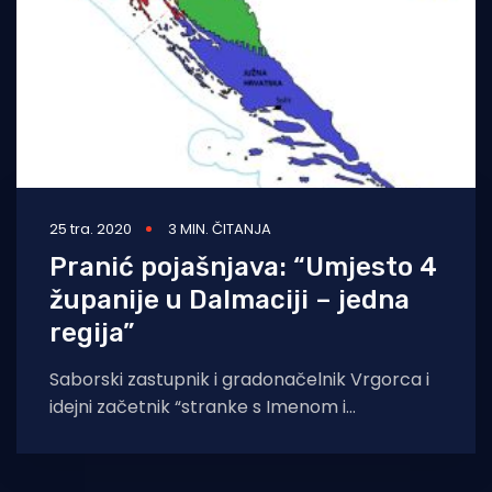
25 tra. 2020
3 MIN. ČITANJA
Pranić pojašnjava: “Umjesto 4
županije u Dalmaciji – jedna
regija”
Saborski zastupnik i gradonačelnik Vrgorca i
idejni začetnik “stranke s Imenom i
Prezimenom” Ante Pranić za Morski HR je
jučer