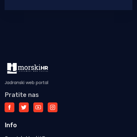
jedna je od najvažnijih reformi za koju
nedavno
Jadranski web portal
Pratite nas
Info