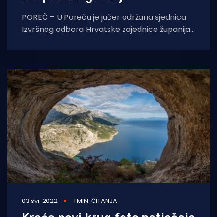
POREČ – U Poreču je jučer održana sjednica
Izvršnog odbora Hrvatske zajednice županija,
na kojoj su, između ostalog, doneseni zaključci
o
03 svi. 2022
1 MIN. ČITANJA