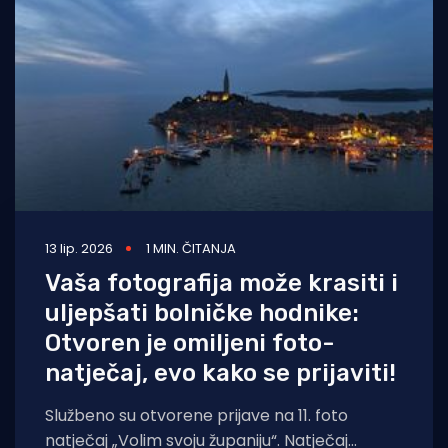
Turizam i nautika
Pomorstvo
Ribolov
Ekologija
Tradicija i kultura
13 lip. 2026
1 MIN. ČITANJA
Vaša fotografija može krasiti i
uljepšati bolničke hodnike:
Otvoren je omiljeni foto-
natječaj, evo kako se prijaviti!
Službeno su otvorene prijave na 11. foto
natječaj „Volim svoju županiju“. Natječaj