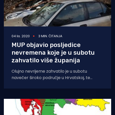
04 lis. 2020
3 MIN. ČITANJA
MUP objavio posljedice
nevremena koje je u subotu
zahvatilo više županija
Olujno nevrijeme zahvatilo je u subotu
navečer široko područje u Hrvatskoj, te
napravilo štetu u više županija. Ministarstvo
unutarnjih poslova