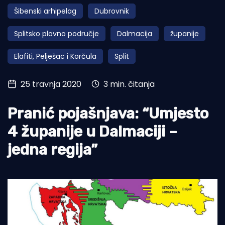
Šibenski arhipelag
Dubrovnik
Turizam i nautika
Splitsko plovno područje
Dalmacija
županije
Pomorstvo
Elafiti, Pelješac i Korčula
Split
Ribolov
Ekologija
25 travnja 2020
3 min. čitanja
Tradicija i kultura
Pranić pojašnjava: “Umjesto
4 županije u Dalmaciji –
jedna regija”