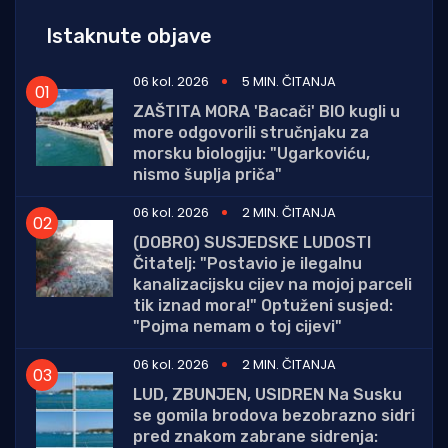
Istaknute objave
06 kol. 2026
5 MIN. ČITANJA
ZAŠTITA MORA 'Bacači' BIO kugli u
more odgovorili stručnjaku za
morsku biologiju: "Ugarkoviću,
nismo šuplja priča"
06 kol. 2026
2 MIN. ČITANJA
(DOBRO) SUSJEDSKE LUDOSTI
Čitatelj: "Postavio je ilegalnu
kanalizacijsku cijev na mojoj parceli
tik iznad mora!" Optuženi susjed:
"Pojma nemam o toj cijevi"
06 kol. 2026
2 MIN. ČITANJA
LUD, ZBUNJEN, USIDREN Na Susku
se gomila brodova bezobrazno sidri
pred znakom zabrane sidrenja: