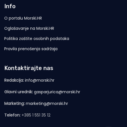
Info
O portalu Morski.HR
Oglašavanje na Morski.HR
Politika zaštite osobnih podataka
Pravila prenošenja sadržaja
Kontaktirajte nas
Redakcija:
info@morski.hr
Glavni urednik:
gasparjurica@morski.hr
Marketing:
marketing@morski.hr
Telefon:
+385 1 551 35 12