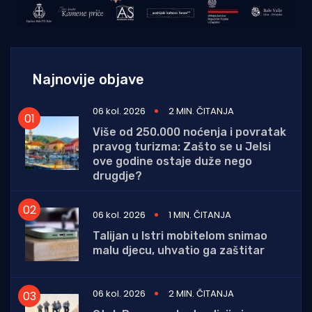
Najnovije objave
06 kol. 2026
2 MIN. ČITANJA
Više od 250.000 noćenja i povratak
pravog turizma: Zašto se u Jelsi
ove godine ostaje duže nego
drugdje?
06 kol. 2026
1 MIN. ČITANJA
Talijan u Istri mobitelom snimao
malu djecu, uhvatio ga zaštitar
06 kol. 2026
2 MIN. ČITANJA