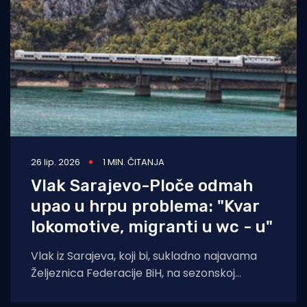
26 lip. 2026
1 MIN. ČITANJA
Vlak Sarajevo-Ploče odmah
upao u hrpu problema: "Kvar
lokomotive, migranti u wc - u"
Vlak iz Sarajeva, koji bi, sukladno najavama
Željeznica Federacije BiH, na sezonskoj
putničkoj liniji trebao prometovati do kraja