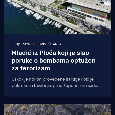
30 lip. 2026
1 MIN. ČITANJA
Mladić iz Ploča koji je slao
poruke o bombama optužen
za terorizam
Uskok je nakon provedene istrage koja je
pokrenuta 1. svibnja, pred Županijskim sudom
u Splitu podigao optužnicu zbog terorizma
protiv