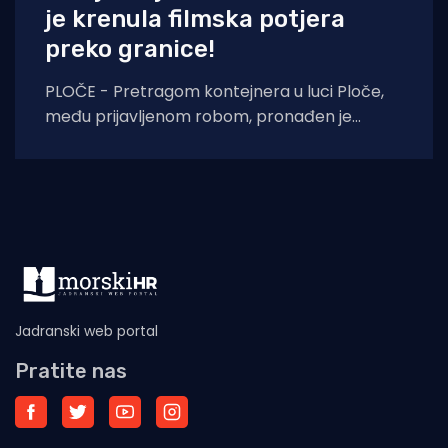
je krenula filmska potjera
preko granice!
PLOČE - Pretragom kontejnera u luci Ploče,
među prijavljenom robom, pronađen je
ukupno 171 paket sa drogom konoplja, ukupne
težine 105,
Jadranski web portal
Pratite nas