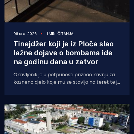
06 srp. 2026
1 MIN. ČITANJA
Tinejdžer koji je iz Ploča slao
lažne dojave o bombama ide
na godinu dana u zatvor
Okrivljenik je u potpunosti priznao krivnju za
kazneno djelo koje mu se stavlja na teret te je
osuđen na godinu