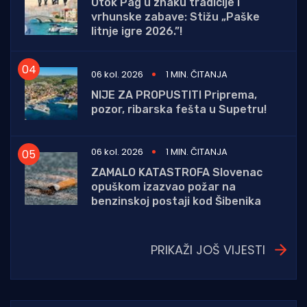
Otok Pag u znaku tradicije i
vrhunske zabave: Stižu „Paške
litnje igre 2026.”!
06 kol. 2026
1 MIN. ČITANJA
NIJE ZA PROPUSTITI Priprema,
pozor, ribarska fešta u Supetru!
06 kol. 2026
1 MIN. ČITANJA
ZAMALO KATASTROFA Slovenac
opuškom izazvao požar na
benzinskoj postaji kod Šibenika
PRIKAŽI JOŠ VIJESTI