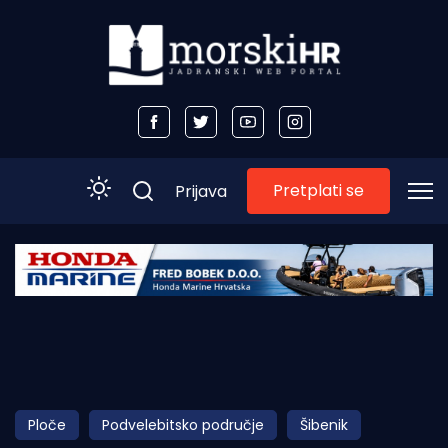
Pretplati se
Prijava
Početna
Morski plus
Morski TV
Obala
Ploče
Podvelebitsko područje
Šibenik
Otoci