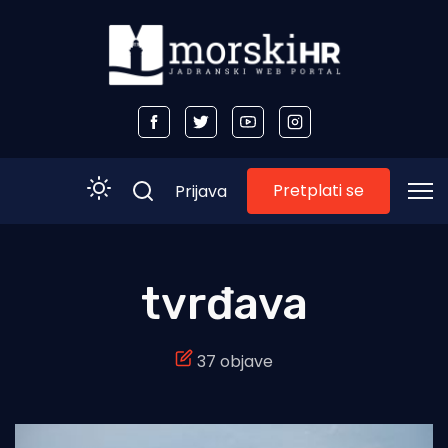
Pretplati se
Prijava
Početna
tvrđava
Morski plus
37 objave
Morski TV
Obala
Otoci