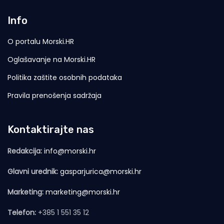
Info
O portalu Morski.HR
Oglašavanje na Morski.HR
Politika zaštite osobnih podataka
Pravila prenošenja sadržaja
Kontaktirajte nas
Redakcija:
info@morski.hr
Glavni urednik:
gasparjurica@morski.hr
Marketing:
marketing@morski.hr
Telefon:
+385 1 551 35 12