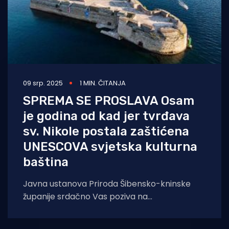
09 srp. 2025
1 MIN. ČITANJA
SPREMA SE PROSLAVA Osam
je godina od kad jer tvrđava
sv. Nikole postala zaštićena
UNESCOVA svjetska kulturna
baština
Javna ustanova Priroda Šibensko-kninske
županije srdačno Vas poziva na
obilježavanje 8. obljetnice upisa Tvrđave sv.
Nikole na Popis svjetske