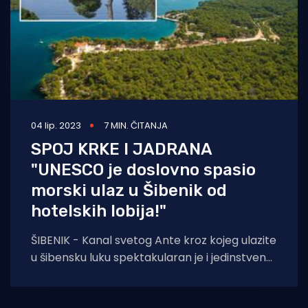
04 lip. 2023
7 MIN. ČITANJA
SPOJ KRKE I JADRANA
"UNESCO je doslovno spasio
morski ulaz u Šibenik od
hotelskih lobija!"
ŠIBENIK - Kanal svetog Ante kroz kojeg ulazite
u šibensku luku spektakularan je i jedinstven
dio Jadrana. Gotovo podsjeća na norveške