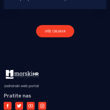
namjene. Značajan je to nalaz na ovome
remek
VIŠE OBJAVA
Jadranski web portal
Pratite nas