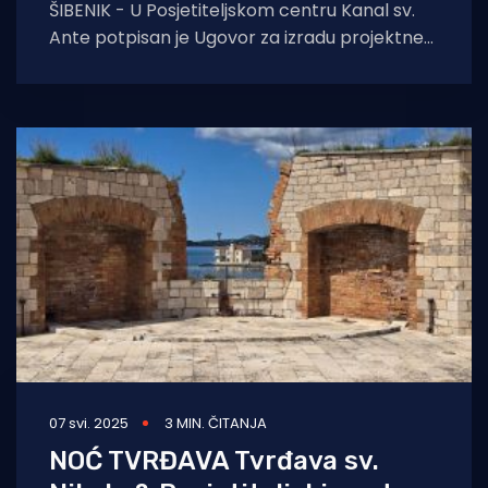
ŠIBENIK - U Posjetiteljskom centru Kanal sv.
Ante potpisan je Ugovor za izradu projektne
dokumentacije za uređenje otoka Školjića,
ključne kopnene
07 svi. 2025
3 MIN. ČITANJA
NOĆ TVRĐAVA Tvrđava sv.