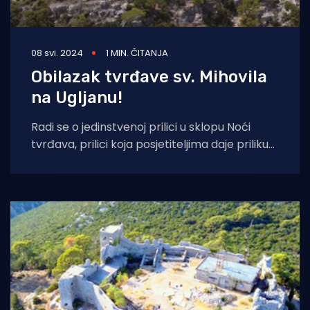
08 svi. 2024
1 MIN. ČITANJA
Obilazak tvrđave sv. Mihovila
na Ugljanu!
Radi se o jedinstvenoj prilici u sklopu Noći
tvrđava, prilici koja posjetiteljima daje priliku
upoznati povijest najpoznatije kule koja
ponosno