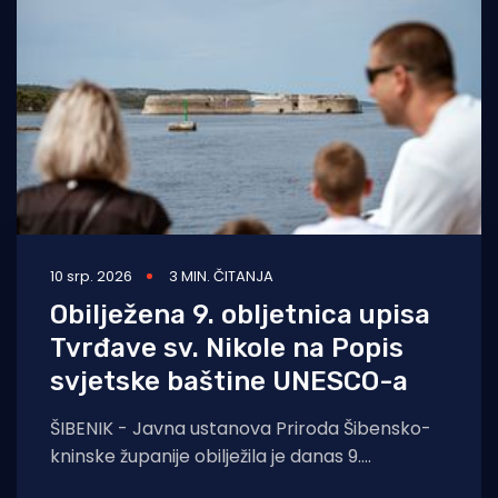
Turizam i nautika
Pomorstvo
Ribolov
Ekologija
Tradicija i kultura
10 srp. 2026
3 MIN. ČITANJA
Obilježena 9. obljetnica upisa
Tvrđave sv. Nikole na Popis
svjetske baštine UNESCO-a
ŠIBENIK - Javna ustanova Priroda Šibensko-
kninske županije obilježila je danas 9.
obljetnicu upisa Tvrđave sv. Nikole na Popis