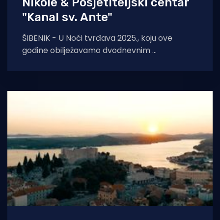
Nikole & Posjetiteljski centar
"Kanal sv. Ante"
ŠIBENIK - U Noći tvrđava 2025., koju ove
godine obilježavamo dvodnevnim
događanjem na dvije lokacije, posjetitelje
očekuje raznovrstan program i bogati