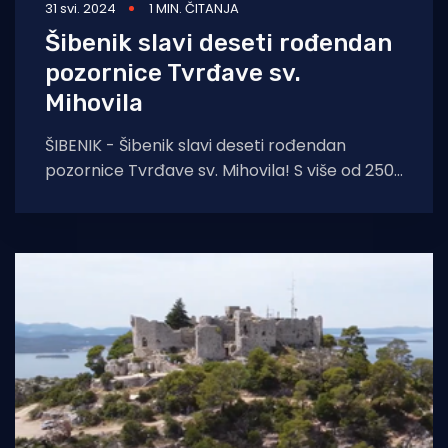
31 svi. 2024
1 MIN. ČITANJA
Šibenik slavi deseti rođendan
pozornice Tvrđave sv.
Mihovila
ŠIBENIK - Šibenik slavi deseti rođendan
pozornice Tvrđave sv. Mihovila! S više od 250
događanja, postala je najsnažniji brend grada
i