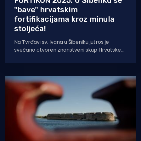
FORTIKON 2025. U Šibenku se
"bave" hrvatskim
fortifikacijama kroz minula
stoljeća!
Na Tvrđavi sv. Ivana u Šibeniku jutros je
svečano otvoren znanstveni skup Hrvatske
fortifikacije kroz stoljeća – FORTIKON 2025., u
organizaciji