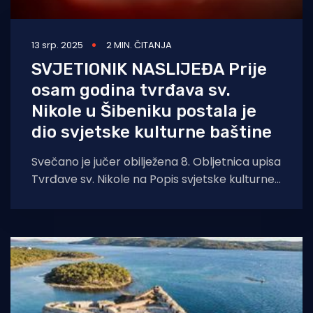
13 srp. 2025
2 MIN. ČITANJA
SVJETIONIK NASLIJEĐA Prije
osam godina tvrđava sv.
Nikole u Šibeniku postala je
dio svjetske kulturne baštine
Svečano je jučer obilježena 8. Obljetnica upisa
Tvrđave sv. Nikole na Popis svjetske kulturne
baštine UNESCO-a. Tvrđava sv. Nikole