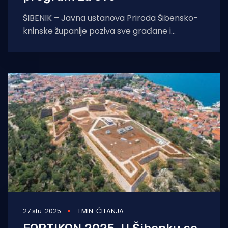
ŠIBENIK – Javna ustanova Priroda Šibensko-
kninske županije poziva sve građane i
posjetitelje na svečano obilježavanje 9.
obljetnice upisa Tvrđave sv.
27 stu. 2025
1 MIN. ČITANJA