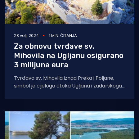
28 velj. 2024
1 MIN. ČITANJA
Za obnovu tvrđave sv.
Mihovila na Ugljanu osigurano
3 milijuna eura
Tvrđava sv. Mihovila iznad Preka i Poljane,
simbol je cijeloga otoka Ugljana i zadarskoga
arhipelaga za koju mnoge Zadrane i