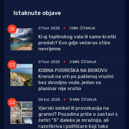
Istaknute objave
07 kol. 2026
1 MIN. ČITANJA
Kraj toplinskog vala ili samo kratki
predah? Evo gdje večeras stiže
nevrijeme
07 kol. 2026
3 MIN. ČITANJA
KOBNA POGREŠKA NA BIOKOVU
Krenuli na vrh po paklenoj vrućini
bez dovoljno vode, jedan se
planinar nije vratio
06 kol. 2026
5 MIN. ČITANJA
Vjerski simbol ili provokacija na
granici? Pozadina priče o zastavi s
četiri "S" daleko je mračnija, ali
razotkriva i političare koji tako