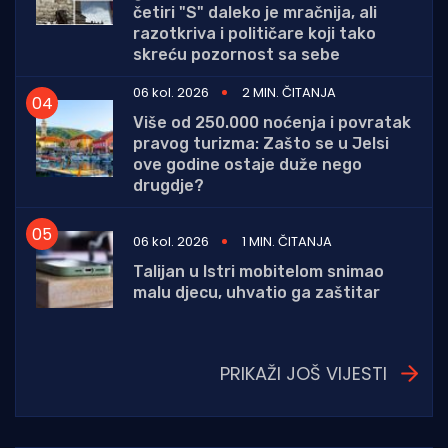
četiri "S" daleko je mračnija, ali
razotkriva i političare koji tako
skreću pozornost sa sebe
06 kol. 2026
2 MIN. ČITANJA
Više od 250.000 noćenja i povratak
pravog turizma: Zašto se u Jelsi
ove godine ostaje duže nego
drugdje?
06 kol. 2026
1 MIN. ČITANJA
Talijan u Istri mobitelom snimao
malu djecu, uhvatio ga zaštitar
PRIKAŽI JOŠ VIJESTI