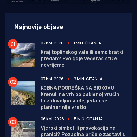
Najnovije objave
07 kol. 2026
1 MIN. ČITANJA
Kraj toplinskog vala ili samo kratki
predah? Evo gdje večeras stiže
nevrijeme
07 kol. 2026
3 MIN. ČITANJA
KOBNA POGREŠKA NA BIOKOVU
Krenuli na vrh po paklenoj vrućini
bez dovoljno vode, jedan se
planinar nije vratio
06 kol. 2026
5 MIN. ČITANJA
Vjerski simbol ili provokacija na
granici? Pozadina priče o zastavi s