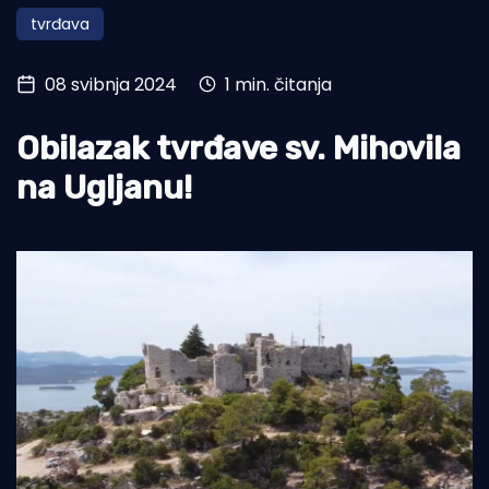
tvrđava
Turizam i nautika
Pomorstvo
08 svibnja 2024
1 min. čitanja
Ribolov
Obilazak tvrđave sv. Mihovila
Ekologija
na Ugljanu!
Tradicija i kultura