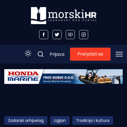
Pretplati se
Prijava
Početna
Morski plus
Morski TV
Obala
Zadarski arhipelag
Ugljan
Tradicija i kultura
Otoci