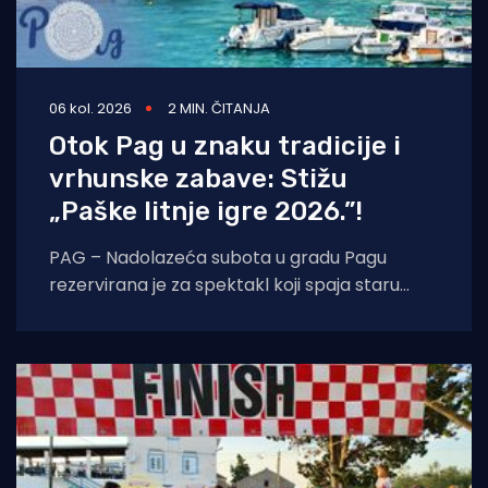
06 kol. 2026
2 MIN. ČITANJA
Otok Pag u znaku tradicije i
vrhunske zabave: Stižu
„Paške litnje igre 2026.”!
PAG – Nadolazeća subota u gradu Pagu
rezervirana je za spektakl koji spaja staru
tradiciju, natjecateljski duh i vrhunski provod.
U