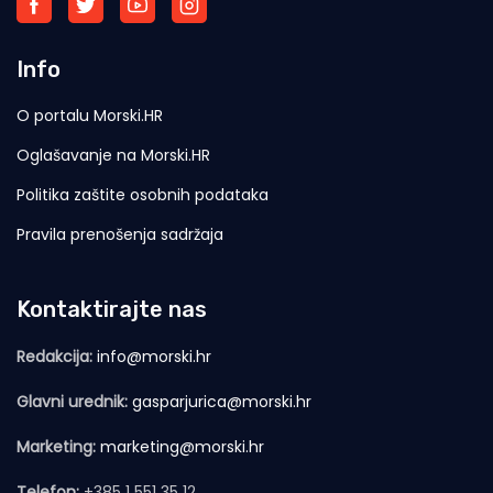
Info
O portalu Morski.HR
Oglašavanje na Morski.HR
Politika zaštite osobnih podataka
Pravila prenošenja sadržaja
Kontaktirajte nas
Redakcija:
info@morski.hr
Glavni urednik:
gasparjurica@morski.hr
Marketing:
marketing@morski.hr
Telefon:
+385 1 551 35 12