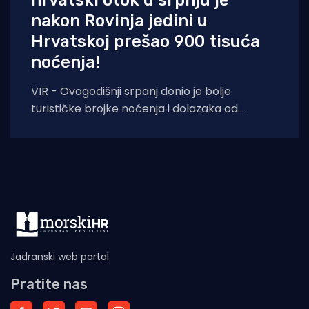
nakon Rovinja jedini u
Hrvatskoj prešao 900 tisuća
noćenja!
VIR - Ovogodišnji srpanj donio je bolje
turističke brojke noćenja i dolazaka od
lanjskih: tijekom srpnja na otoku Viru
ostvareno je
Jadranski web portal
Pratite nas