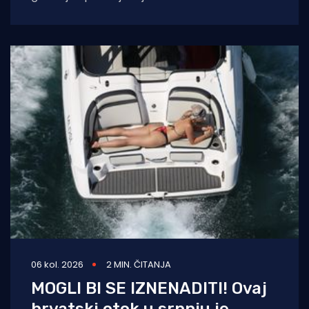
moped zagrebačkih registracija u drvo.
Prometna se
06 kol. 2026
2 MIN. ČITANJA
MOGLI BI SE IZNENADITI! Ovaj
hrvatski otok u srpnju je