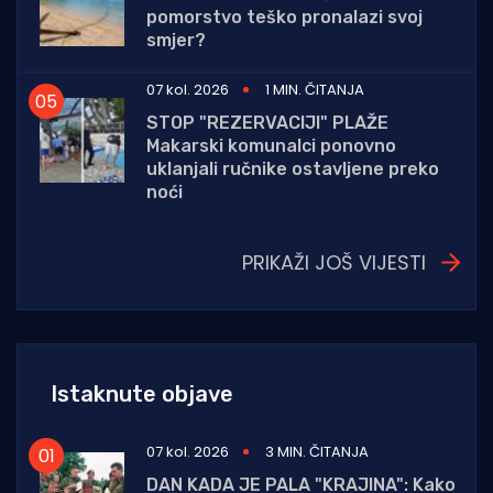
pomorstvo teško pronalazi svoj
smjer?
07 kol. 2026
1 MIN. ČITANJA
STOP "REZERVACIJI" PLAŽE
Makarski komunalci ponovno
uklanjali ručnike ostavljene preko
noći
PRIKAŽI JOŠ VIJESTI
Istaknute objave
07 kol. 2026
3 MIN. ČITANJA
DAN KADA JE PALA "KRAJINA": Kako