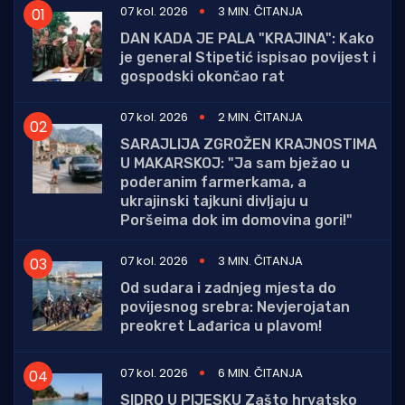
07 kol. 2026
3 MIN. ČITANJA
DAN KADA JE PALA "KRAJINA": Kako
je general Stipetić ispisao povijest i
gospodski okončao rat
07 kol. 2026
2 MIN. ČITANJA
SARAJLIJA ZGROŽEN KRAJNOSTIMA
U MAKARSKOJ: "Ja sam bježao u
poderanim farmerkama, a
ukrajinski tajkuni divljaju u
Poršeima dok im domovina gori!"
07 kol. 2026
3 MIN. ČITANJA
Od sudara i zadnjeg mjesta do
povijesnog srebra: Nevjerojatan
preokret Lađarica u plavom!
07 kol. 2026
6 MIN. ČITANJA
SIDRO U PIJESKU Zašto hrvatsko