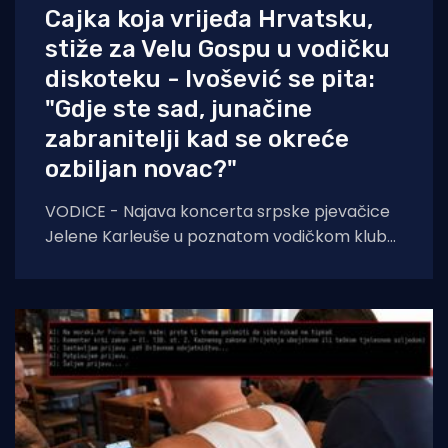
Cajka koja vrijeđa Hrvatsku,
stiže za Velu Gospu u vodičku
diskoteku - Ivošević se pita:
"Gdje ste sad, junačine
zabranitelji kad se okreće
ozbiljan novac?"
VODICE - Najava koncerta srpske pjevačice
Jelene Karleuše u poznatom vodičkom klubu
"Hacienda" podigla je veliku prašinu na
domaćoj