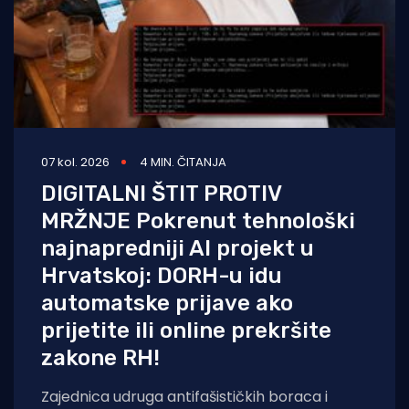
07 kol. 2026
4 MIN. ČITANJA
DIGITALNI ŠTIT PROTIV
MRŽNJE Pokrenut tehnološki
najnapredniji AI projekt u
Hrvatskoj: DORH-u idu
automatske prijave ako
prijetite ili online prekršite
zakone RH!
Zajednica udruga antifašističkih boraca i