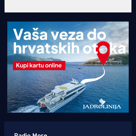
Radio More