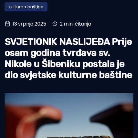
kulturna baština
Turizam i nautika
Pomorstvo
13 srpnja 2025
2 min. čitanja
Ribolov
SVJETIONIK NASLIJEĐA Prije
Ekologija
osam godina tvrđava sv.
Tradicija i kultura
Nikole u Šibeniku postala je
dio svjetske kulturne baštine