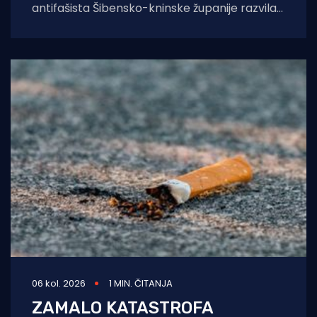
antifašista Šibensko-kninske županije razvila
je sustav temeljen na umjetnoj inteligenciji koji
će kontinuirano pratiti,
06 kol. 2026
1 MIN. ČITANJA
ZAMALO KATASTROFA