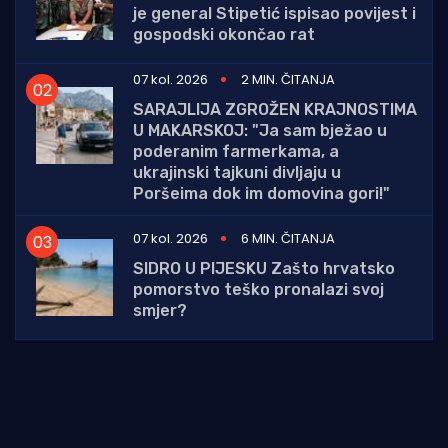
je general Stipetić ispisao povijest i
gospodski okončao rat
07 kol. 2026
2 MIN. ČITANJA
SARAJLIJA ZGROŽEN KRAJNOSTIMA
U MAKARSKOJ: "Ja sam bježao u
poderanim farmerkama, a
ukrajinski tajkuni divljaju u
Poršeima dok im domovina gori!"
07 kol. 2026
6 MIN. ČITANJA
SIDRO U PIJESKU Zašto hrvatsko
pomorstvo teško pronalazi svoj
smjer?