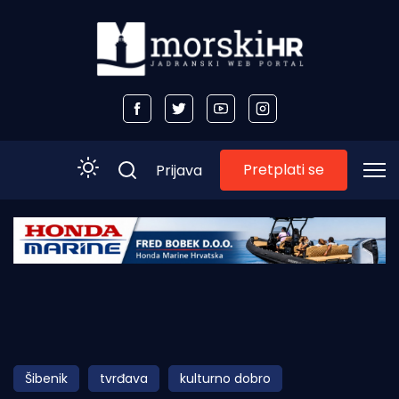
Pretplati se
Prijava
Početna
Morski plus
Morski TV
Obala
Šibenik
tvrđava
kulturno dobro
Otoci