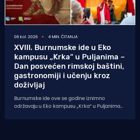
06 kol. 2026
4 MIN. ČITANJA
XVIII. Burnumske ide u Eko
kampusu „Krka“ u Puljanima –
Dan posvećen rimskoj baštini,
gastronomiji i učenju kroz
doživljaj
Burnumske ide ove se godine iznimno
održavaju u Eko kampusu „Krka“ u Puljanima
zbog konzervatorskih radova na dosadašnjoj
lokaciji, rimskom