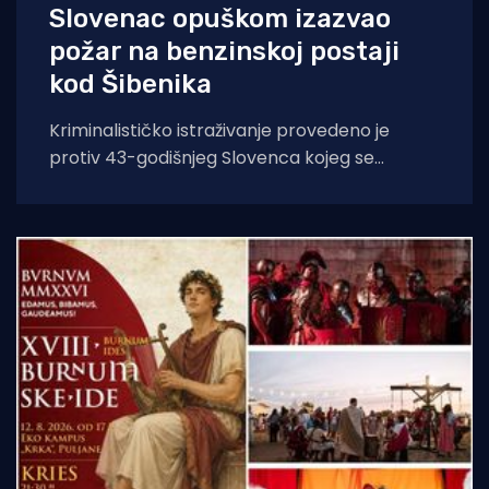
Slovenac opuškom izazvao
požar na benzinskoj postaji
kod Šibenika
Kriminalističko istraživanje provedeno je
protiv 43-godišnjeg Slovenca kojeg se
sumnjiči da je opuškom cigarete izazvao
požar. Incident se dogodio