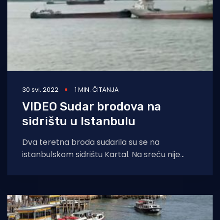
30 svi. 2022
1 MIN. ČITANJA
VIDEO Sudar brodova na
sidrištu u Istanbulu
Dva teretna broda sudarila su se na
istanbulskom sidrištu Kartal. Na sreću nije
došlo do većeg oštećenja, a izbjegnute su