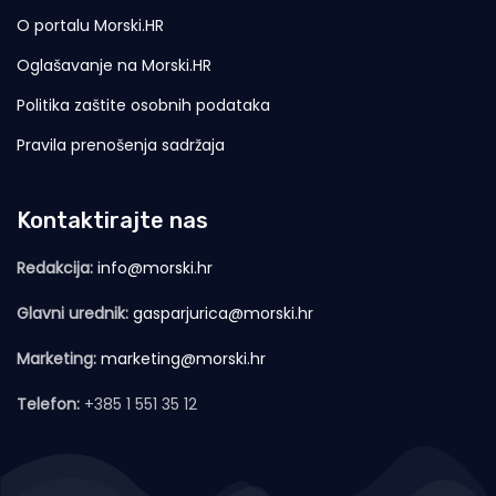
O portalu Morski.HR
Oglašavanje na Morski.HR
Politika zaštite osobnih podataka
Pravila prenošenja sadržaja
Kontaktirajte nas
Redakcija:
info@morski.hr
Glavni urednik:
gasparjurica@morski.hr
Marketing:
marketing@morski.hr
Telefon:
+385 1 551 35 12