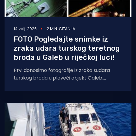
14 velj. 2026
2 MIN. ČITANJA
FOTO Pogledajte snimke iz
zraka udara turskog teretnog
broda u Galeb u riječkoj luci!
Prvi donosimo fotografije iz zraka sudara
turskog broda u ploveći objekt Galeb.
Razmjeri štete u ovom trenutku još nisu
službeno