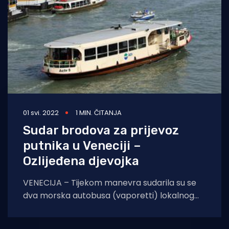
01 svi. 2022
1 MIN. ČITANJA
Sudar brodova za prijevoz
putnika u Veneciji –
Ozlijeđena djevojka
VENECIJA – Tijekom manevra sudarila su se
dva morska autobusa (vaporetti) lokalnog
javnog prijevoza (ACTV) u kanalima Venecije,
blizu pristaništa Ponte