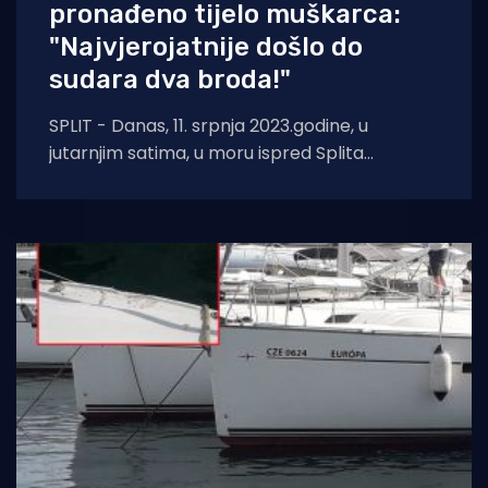
pronađeno tijelo muškarca:
"Najvjerojatnije došlo do
sudara dva broda!"
SPLIT - Danas, 11. srpnja 2023.godine, u
jutarnjim satima, u moru ispred Splita
djelatnici Lučke kapetanije su uočili tijelo
muškarca