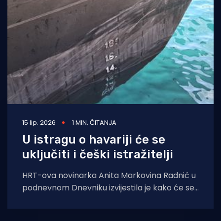
Turizam i nautika
Pomorstvo
Ribolov
Ekologija
Tradicija i kultura
15 lip. 2026
1 MIN. ČITANJA
U istragu o havariji će se
uključiti i češki istražitelji
HRT-ova novinarka Anita Markovina Radnić u
podnevnom Dnevniku izvijestila je kako će se
u istragu nesreće vrlo vjerojatno uključiti