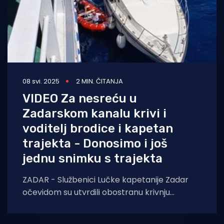
08 svi. 2025
2 MIN. ČITANJA
VIDEO Za nesreću u
Zadarskom kanalu krivi i
voditelj brodice i kapetan
trajekta - Donosimo i još
jednu snimku s trajekta
ZADAR - Službenici Lučke kapetanije Zadar
očevidom su utvrdili obostranu krivnju
voditelja brodice u charteru i trajekta
Jadrolinije za pomorsku nesreću