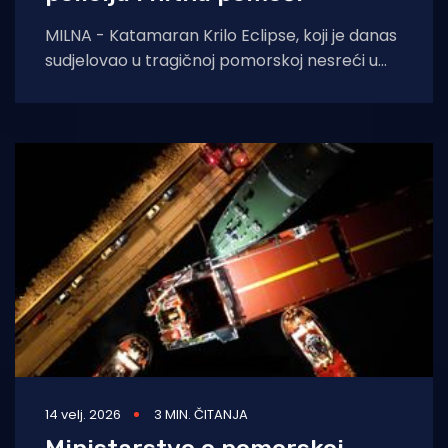
MILNA - Katamaran Krilo Eclipse, koji je danas
sudjelovao u tragičnoj pomorskoj nesreći u
Splitskim vratima, uplovio je u Milnu na
14 velj. 2026
3 MIN. ČITANJA