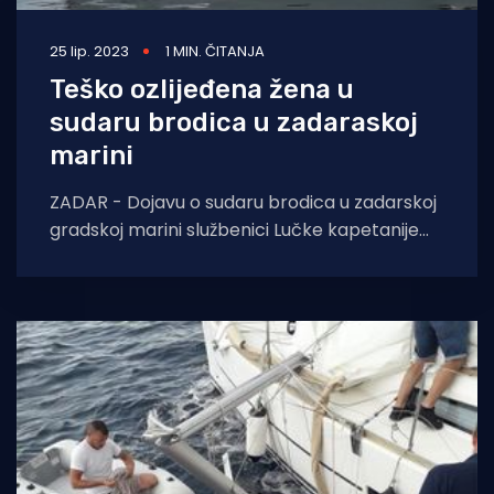
25 lip. 2023
1 MIN. ČITANJA
Teško ozlijeđena žena u
sudaru brodica u zadaraskoj
marini
ZADAR - Dojavu o sudaru brodica u zadarskoj
gradskoj marini službenici Lučke kapetanije
Zadar zaprimili su u petak, 23. lipnja u