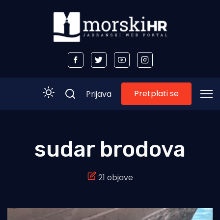
Pretplati se
Prijava
Početna
sudar brodova
Morski plus
21 objave
Morski TV
Obala
Otoci