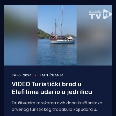
29 kol. 2024
1 MIN. ČITANJA
VIDEO Turistički brod u
Elafitima udario u jedrilicu
Društvenim mrežama ovih dana kruži snimka
drvenog turističkog trabakula koji udara u
jedrilicu. Snimka je stigla i do naše redakcije,