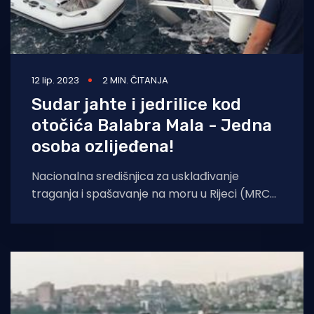
12 lip. 2023
2 MIN. ČITANJA
Sudar jahte i jedrilice kod
otočića Balabra Mala - Jedna
osoba ozlijeđena!
Nacionalna središnjica za usklađivanje
traganja i spašavanje na moru u Rijeci (MRCC
Rijeka) jučer, 11. lipnja u 11.55 sati