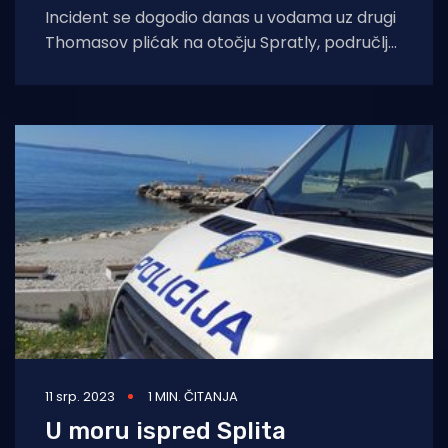
Incident se dogodio danas u vodama uz drugi
Thomasov plićak na otočju Spratly, područlju
koje je inače jednmo od najspornijih
11 srp. 2023
1 MIN. ČITANJA
U moru ispred Splita