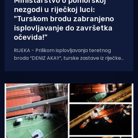
Ministarstvo o pomorskoj
nezgodi u riječkoj luci:
"Turskom brodu zabranjeno
isplovljavanje do završetka
očevida!"
RIJEKA - Prilikom isplovljavanja teretnog
broda “DENIZ AKAY”, turske zastave iz riječke
luke sinoć, 13. veljače oko 20.00 sati, dogodila