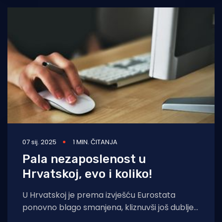
07 sij. 2025
1 MIN. ČITANJA
Pala nezaposlenost u
Hrvatskoj, evo i koliko!
U Hrvatskoj je prema izvješću Eurostata
ponovno blago smanjena, kliznuvši još dublje
ispod europskog prosjeka. U Hrvatskoj je u