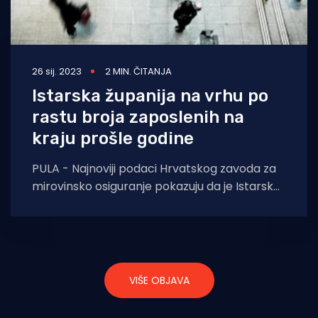
26 sij. 2023
2 MIN. ČITANJA
Istarska županija na vrhu po
rastu broja zaposlenih na
kraju prošle godine
PULA - Najnoviji podaci Hrvatskog zavoda za
mirovinsko osiguranje pokazuju da je Istarska
županija na samome vrhu po rastu broja
zaposlenih
VIŠE OBJAVA