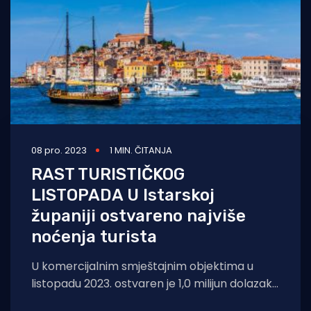
08 pro. 2023
1 MIN. ČITANJA
RAST TURISTIČKOG
LISTOPADA U Istarskoj
županiji ostvareno najviše
noćenja turista
U komercijalnim smještajnim objektima u
listopadu 2023. ostvaren je 1,0 milijun dolazaka
i 3,2 milijuna noćenja turista, što