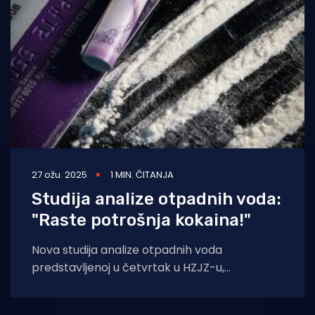
Turizam i nautika
Pomorstvo
Ribolov
Ekologija
Tradicija i kultura
27 ožu. 2025
1 MIN. ČITANJA
Studija analize otpadnih voda:
"Raste potrošnja kokaina!"
Nova studija analize otpadnih voda
predstavljenoj u četvrtak u HZJZ-u,
obuhvatila je 128 gradova iz 26 europskih
zemalja, među