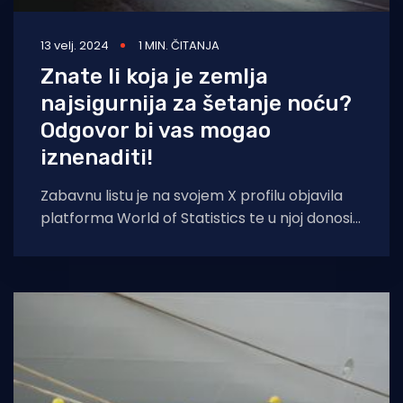
13 velj. 2024
1 MIN. ČITANJA
Znate li koja je zemlja
najsigurnija za šetanje noću?
Odgovor bi vas mogao
iznenaditi!
Zabavnu listu je na svojem X profilu objavila
platforma World of Statistics te u njoj donosi
zemlje s vrha i