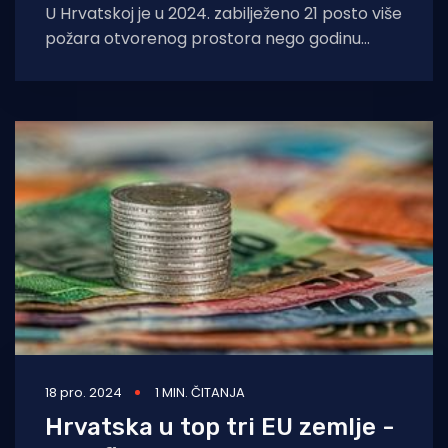
U Hrvatskoj je u 2024. zabilježeno 21 posto više
požara otvorenog prostora nego godinu
dana ranije, a vatrogasci su imali
18 pro. 2024
1 MIN. ČITANJA
Hrvatska u top tri EU zemlje -