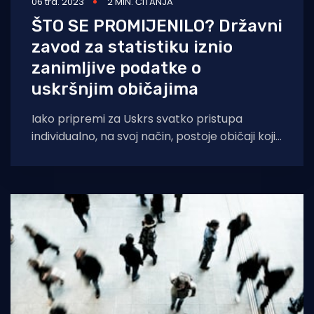
06 tra. 2023
2 MIN. ČITANJA
ŠTO SE PROMIJENILO? Državni
zavod za statistiku iznio
zanimljive podatke o
uskršnjim običajima
Iako pripremi za Uskrs svatko pristupa
individualno, na svoj način, postoje običaji koji
su se uvriježili u narodu. Tako na