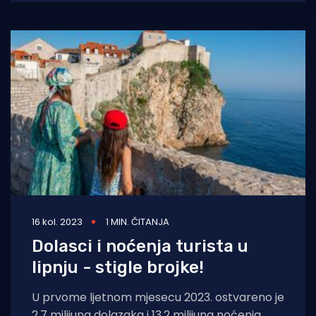
16 kol. 2023
1 MIN. ČITANJA
Dolasci i noćenja turista u
lipnju - stigle brojke!
U prvome ljetnom mjesecu 2023. ostvareno je
2,7 milijuna dolazaka i 13,2 milijuna noćenja.