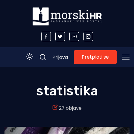
Pretplati se
Prijava
Početna
statistika
Morski plus
27 objave
Morski TV
Obala
Otoci