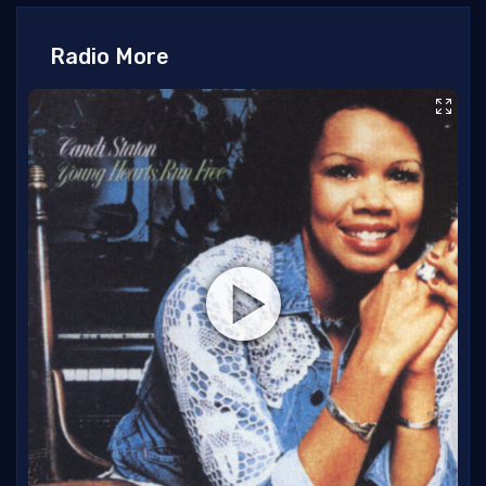
Radio More