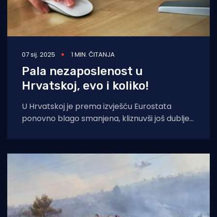
07 sij. 2025
1 MIN. ČITANJA
Pala nezaposlenost u
Hrvatskoj, evo i koliko!
U Hrvatskoj je prema izvješću Eurostata
ponovno blago smanjena, kliznuvši još dublje
ispod europskog prosjeka. U Hrvatskoj je u
studenom