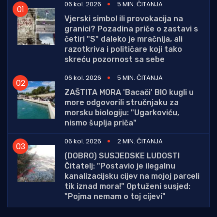
06 kol. 2026
5 MIN. ČITANJA
Vjerski simbol ili provokacija na
granici? Pozadina priče o zastavi s
četiri "S" daleko je mračnija, ali
razotkriva i političare koji tako
skreću pozornost sa sebe
06 kol. 2026
5 MIN. ČITANJA
ZAŠTITA MORA 'Bacači' BIO kugli u
more odgovorili stručnjaku za
morsku biologiju: "Ugarkoviću,
nismo šuplja priča"
06 kol. 2026
2 MIN. ČITANJA
(DOBRO) SUSJEDSKE LUDOSTI
Čitatelj: "Postavio je ilegalnu
kanalizacijsku cijev na mojoj parceli
tik iznad mora!" Optuženi susjed:
"Pojma nemam o toj cijevi"