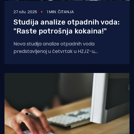
27 ožu. 2025
1 MIN. ČITANJA
Studija analize otpadnih voda:
"Raste potrošnja kokaina!"
Nova studija analize otpadnih voda
predstavljenoj u četvrtak u HZJZ-u,
obuhvatila je 128 gradova iz 26 europskih
zemalja, među