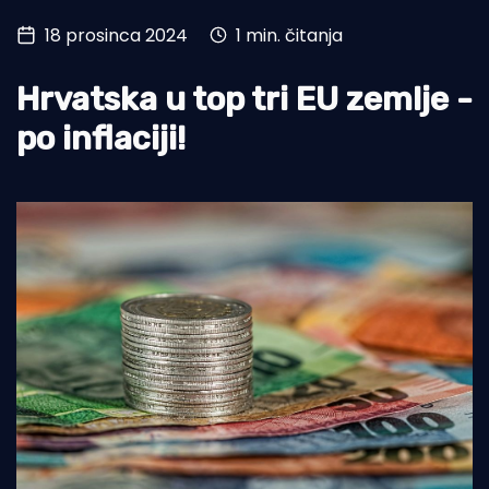
18 prosinca 2024
1 min. čitanja
Turizam i nautika
Pomorstvo
Hrvatska u top tri EU zemlje -
Ribolov
po inflaciji!
Ekologija
Tradicija i kultura