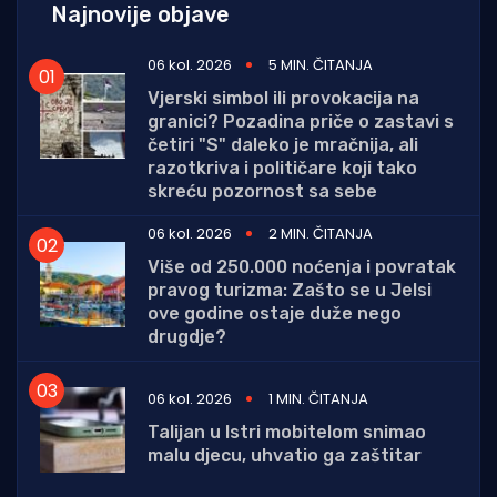
Najnovije objave
06 kol. 2026
5 MIN. ČITANJA
Vjerski simbol ili provokacija na
granici? Pozadina priče o zastavi s
četiri "S" daleko je mračnija, ali
razotkriva i političare koji tako
skreću pozornost sa sebe
06 kol. 2026
2 MIN. ČITANJA
Više od 250.000 noćenja i povratak
pravog turizma: Zašto se u Jelsi
ove godine ostaje duže nego
drugdje?
06 kol. 2026
1 MIN. ČITANJA
Talijan u Istri mobitelom snimao
malu djecu, uhvatio ga zaštitar