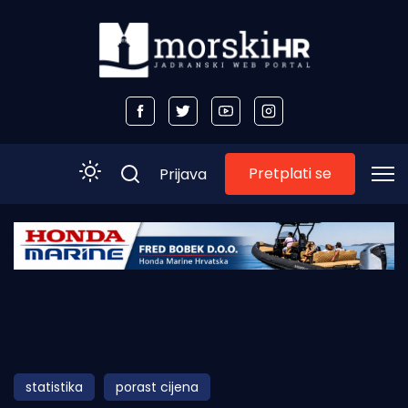
Pretplati se
Prijava
Početna
Morski plus
Morski TV
Obala
statistika
porast cijena
Otoci