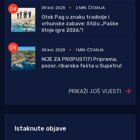
06 kol. 2026
2 MIN. ČITANJA
Otok Pag u znaku tradicije i
vrhunske zabave: Stižu „Paške
litnje igre 2026.”!
06 kol. 2026
1 MIN. ČITANJA
NIJE ZA PROPUSTITI Priprema,
pozor, ribarska fešta u Supetru!
PRIKAŽI JOŠ VIJESTI
Istaknute objave