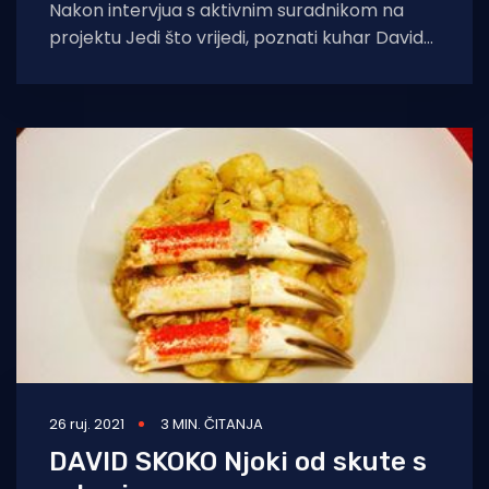
Nakon intervjua s aktivnim suradnikom na
projektu Jedi što vrijedi, poznati kuhar David
Skoko iz Pule za Morski HR otkriva
26 ruj. 2021
3 MIN. ČITANJA
DAVID SKOKO Njoki od skute s