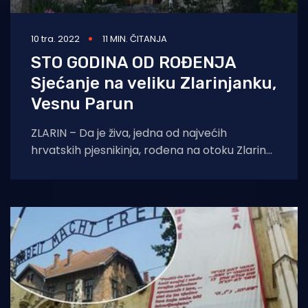
10 tra. 2022
11 MIN. ČITANJA
STO GODINA OD ROĐENJA
Sjećanje na veliku Zlarinjanku,
Vesnu Parun
ZLARIN – Da je živa, jedna od najvećih
hrvatskih pjesnikinja, rođena na otoku Zlarinu
kod Šibenika, danas bi proslavila stoti
rođendan.