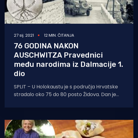
27 sij. 2021
12 MIN. ČITANJA
76 GODINA NAKON
AUSCHWITZA Pravednici
među narodima iz Dalmacije 1.
dio
SPLIT – U Holokaustu je s područja Hrvatske
stradalo oko 75 do 80 posto Židova. Dan je
sjećanja na holokaust i