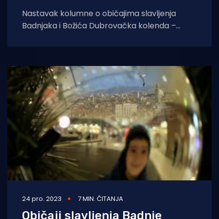
Nastavak kolumne o običajima slavljenja
Badnjaka i Božića Dubrovačka kolenda –
Dobar večer, mi kucamo, Badnje večer
čestitamo. Ovđe, ovđe, nazdravljemo.
24 pro. 2023
7 MIN. ČITANJA
Običaji slavljenja Badnje