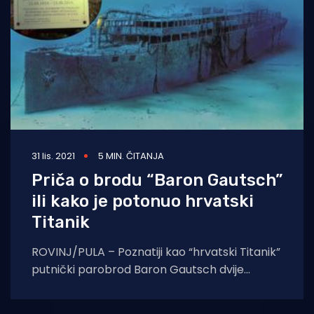
31 lis. 2021
5 MIN. ČITANJA
Priča o brodu “Baron Gautsch”
ili kako je potonuo hrvatski
Titanik
ROVINJ/PULA – Poznatiji kao “hrvatski Titanik”
putnički parobrod Baron Gautsch dvije
godine poslije Titanika doživio je njegovu
sudbinu i to