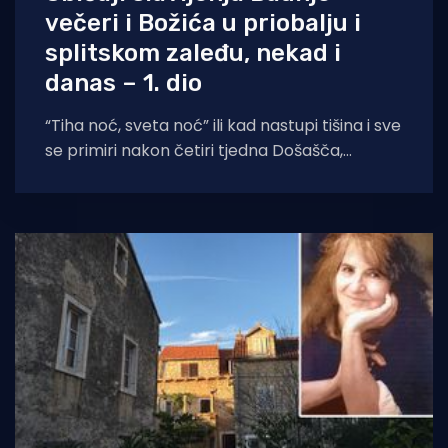
večeri i Božića u priobalju i
splitskom zaleđu, nekad i
danas – 1. dio
“Tiha noć, sveta noć” ili kad nastupi tišina i sve
se primiri nakon četiri tjedna Došašča,
iščekivanja i užurbanih priprema