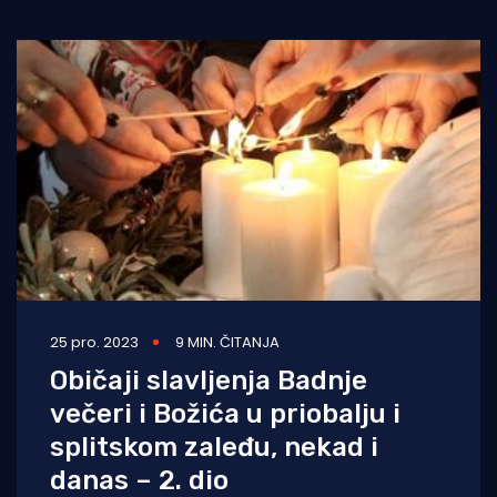
Turizam i nautika
Pomorstvo
Ribolov
Ekologija
Tradicija i kultura
25 pro. 2023
9 MIN. ČITANJA
Običaji slavljenja Badnje
večeri i Božića u priobalju i
splitskom zaleđu, nekad i
danas – 2. dio