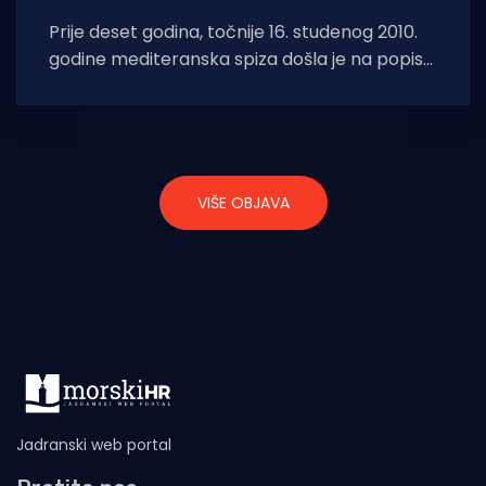
Prije deset godina, točnije 16. studenog 2010.
godine mediteranska spiza došla je na popis
nematerijalne UNESCO-ve zaštićene baštine.
Tako
VIŠE OBJAVA
Jadranski web portal