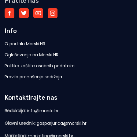
Pratite nas
Info
O portalu Morski.HR
Oglašavanje na Morski.HR
Politika zaštite osobnih podataka
Pravila prenošenja sadržaja
Kontaktirajte nas
Redakcija:
info@morski.hr
Glavni urednik:
gasparjurica@morski.hr
Marketing:
marketing@morski.hr