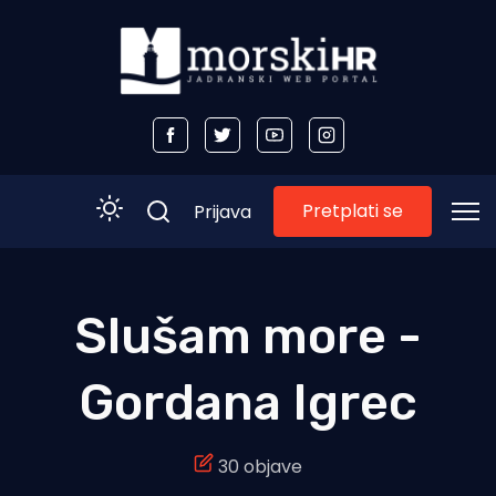
Pretplati se
Prijava
Početna
Slušam more -
Morski plus
Gordana Igrec
Morski TV
Obala
30 objave
Otoci