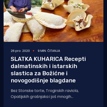
26 pro. 2020
9 MIN. ČITANJA
SLATKA KUHARICA Recepti
dalmatinskih i istarskih
slastica za Božićne i
novogodišnje blagdane
Bez Stonske torte, Trogirskih raviola,
Opatijskih grašnjaka i još mnogih
tradicionalnih slastica ne mogu proći Božićni i