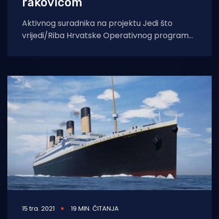
rakovicom
Aktivnog suradnika na projektu Jedi što
vrijedi/Riba Hrvatske Operativnog programa
za pomorstvo i ribarstv, poznatog kuhara
Davida Skoku iz
15 tra. 2021
19 MIN. ČITANJA