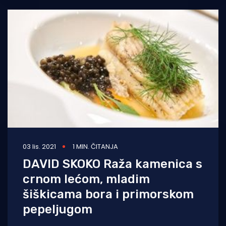
03 lis. 2021
1 MIN. ČITANJA
DAVID SKOKO Raža kamenica s
crnom lećom, mladim
šiškicama bora i primorskom
pepeljugom