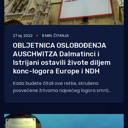
27 sij. 2022
8 MIN. ČITANJA
OBLJETNICA OSLOBOĐENJA
AUSCHWITZA Dalmatinci i
Istrijani ostavili živote diljem
konc-logora Europe i NDH
Kada budete čitali ove retke, skrušeno
posvećene žrtvama najvećeg logora smrti
Auschwitza koji je oslobođen na današnji dan
prije 77