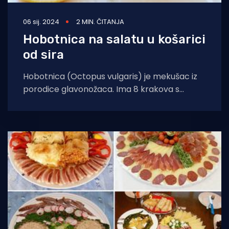
06 sij. 2024
2 MIN. ČITANJA
Hobotnica na salatu u košarici
od sira
Hobotnica (Octopus vulgaris) je mekušac iz
porodice glavonožaca. Ima 8 krakova s
kojima može dostići dužinu i do čak 3