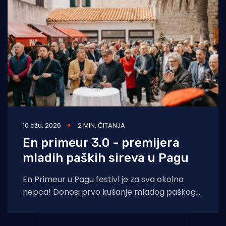
Turizam i nautika
Pomorstvo
Ribolov
Ekologija
Tradicija i kultura
10 ožu. 2026
2 MIN. ČITANJA
En primeur 3.0 - premijera
mladih paških sireva u Pagu
En Primeur u Pagu festivl je za sva okolna
nepca! Donosi prvo kušanje mladog paškog
sira, otočna vina, kreativne koktele