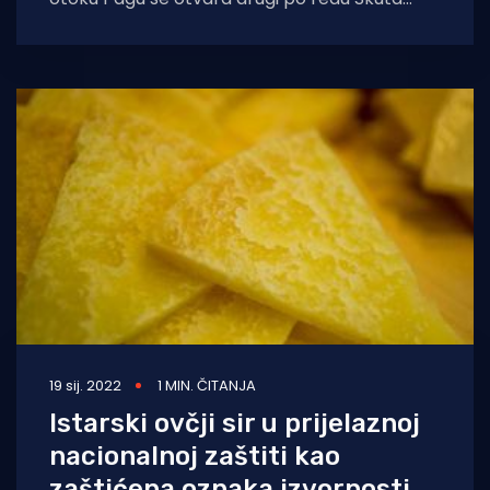
fest. – Doživite nježnu stranu
19 sij. 2022
1 MIN. ČITANJA
Istarski ovčji sir u prijelaznoj
nacionalnoj zaštiti kao
zaštićena oznaka izvornosti