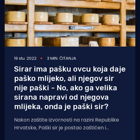
19 stu. 2022
3 MIN. ČITANJA
Sirar ima pašku ovcu koja daje
paško mlijeko, ali njegov sir
nije paški - No, ako ga velika
sirana napravi od njegova
mlijeka, onda je paški sir?
Nakon zaštite izvornosti na razini Republike
Hrvatske, Paški sir je postao zaštićen i
oznakom EU izvornosti kao jedinstven i