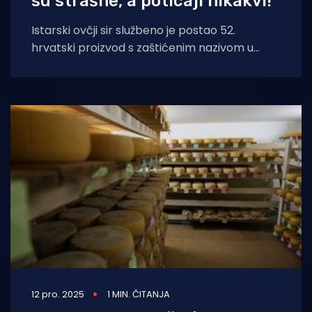
su strašne, a poticaji nikakvi!"
Istarski ovčji sir službeno je postao 52.
hrvatski proizvod s zaštićenim nazivom u
Europskoj uniji, no što je s istarskom
12 pro. 2025
1 MIN. ČITANJA