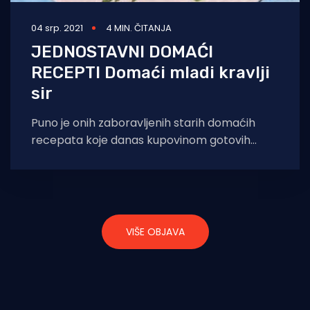
04 srp. 2021
4 MIN. ČITANJA
JEDNOSTAVNI DOMAĆI
RECEPTI Domaći mladi kravlji
sir
Puno je onih zaboravljenih starih domaćih
recepata koje danas kupovinom gotovih
proizvoda u dućanu, shvaćamo zdravo za
gotovo. No poželimo
VIŠE OBJAVA