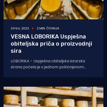
24 tra. 2023
2 MIN. ČITANJA
VESNA LOBORIKA Uspješna
obiteljska priča o proizvodnji
sira
LOBORIKA - Uspješna obiteljska istarska
sirana počela je s jednom poklonjenom
kozom. Danas više ne drže životinje već su
orijentirani na