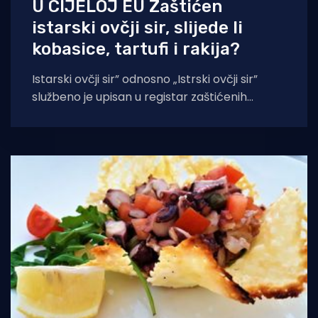
U CIJELOJ EU Zaštićen
istarski ovčji sir, slijede li
kobasice, tartufi i rakija?
Istarski ovčji sir” odnosno „Istrski ovčji sir”
službeno je upisan u registar zaštićenih
oznaka zemljopisnog podrijetla Europske
unije, objavila je