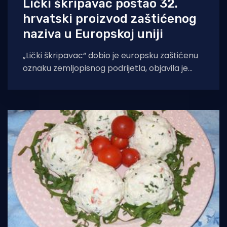
Lički škripavac postao 32.
hrvatski proizvod zaštićenog
naziva u Europskoj uniji
„Lički škripavac“ dobio je europsku zaštićenu
oznaku zemljopisnog podrijetla, objavila je
Europska komisija u Službenom listu Europske
unije od 21.