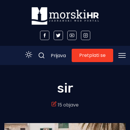
Pretplati se
Prijava
Početna
sir
Morski plus
15 objave
Morski TV
Obala
Otoci