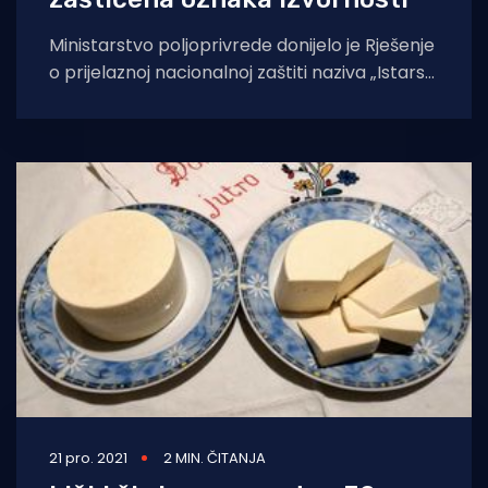
Ministarstvo poljoprivrede donijelo je Rješenje
o prijelaznoj nacionalnoj zaštiti naziva „Istarski
ovčji sir“ / „Istrski ovčji sir“ kao zaštićena
oznaka izvornosti.
21 pro. 2021
2 MIN. ČITANJA