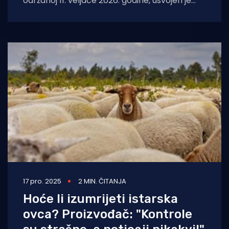
održanoj 11. veljače 2026. godine, usvojen je
Program potpore za sufinanciranje nabavke
opreme za
17 pro. 2025
2 MIN. ČITANJA
Hoće li izumrijeti istarska
ovca? Proizvođač: "Kontrole