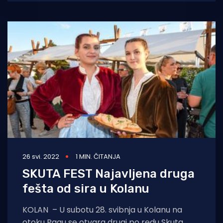
poseban
26 svi. 2022
1 MIN. ČITANJA
SKUTA FEST Najavljena druga
fešta od sira u Kolanu
KOLAN – U subotu 28. svibnja u Kolanu na
otoku Pagu se otvara drugi po redu Skuta