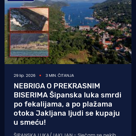
Turizam i nautika
Pomorstvo
Ribolov
Ekologija
Tradicija i kultura
29 lip. 2026
3 MIN. ČITANJA
NEBRIGA O PREKRASNIM
BISERIMA Šipanska luka smrdi
po fekalijama, a po plažama
otoka Jakljana ljudi se kupaju
u smeću!
ŠIPANSKA LUKA/JAKLJAN - Sjećam se nekih