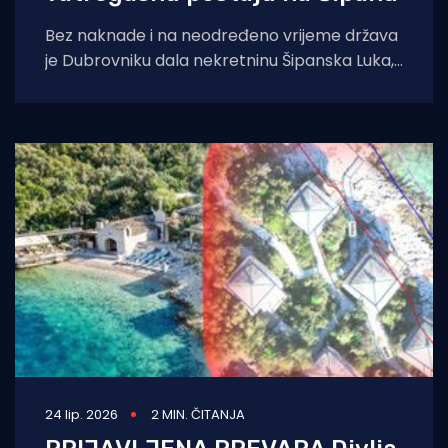
Bez naknade i na neodređeno vrijeme država
je Dubrovniku dala nekretninu Šipanska Luka,
Dvor, za potrebe vatrogasaca. Nekretnina
Šipanska Luka,
24 lip. 2026
2 MIN. ČITANJA