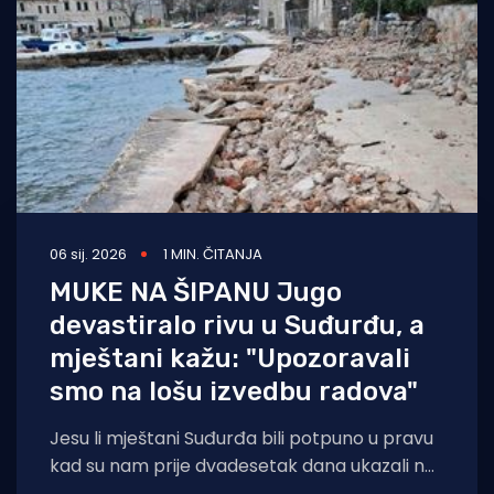
06 sij. 2026
1 MIN. ČITANJA
MUKE NA ŠIPANU Jugo
devastiralo rivu u Suđurđu, a
mještani kažu: "Upozoravali
smo na lošu izvedbu radova"
Jesu li mještani Suđurđa bili potpuno u pravu
kad su nam prije dvadesetak dana ukazali na
opasnost daljnjeg oštećenja otočke