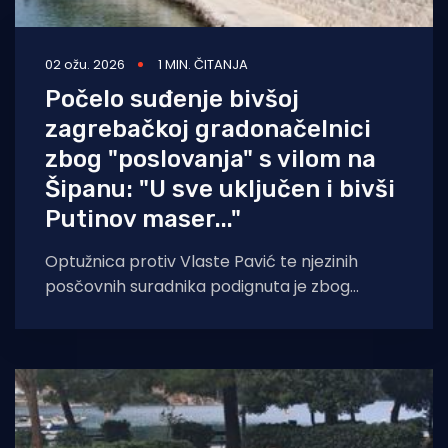
02 ožu. 2026
1 MIN. ČITANJA
Počelo suđenje bivšoj
zagrebačkoj gradonačelnici
zbog "poslovanja" s vilom na
Šipanu: "U sve uključen i bivši
Putinov maser..."
Optužnica protiv Vlaste Pavić te njezinih
posčovnih suradnika podignuta je zbog
poslovanja s tvrtkom Mikado koju
je osnovao Konstantin Veniaminovič