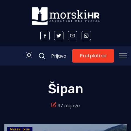
Pretplati se
Prijava
Početna
Šipan
Morski plus
37 objave
Morski TV
Obala
Otoci
Morski plus