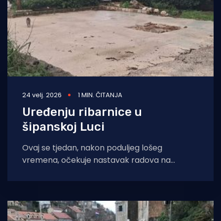
24 velj. 2026
1 MIN. ČITANJA
Uređenju ribarnice u
šipanskoj Luci
Ovaj se tjedan, nakon poduljeg lošeg
vremena, očekuje nastavak radova na
uređenju ribarnice u Šipanskoj luci, potvrdili su
iz dubrovačke