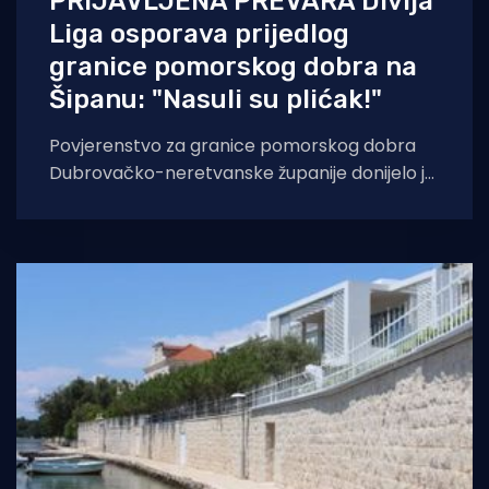
PRIJAVLJENA PREVARA Divlja
Liga osporava prijedlog
granice pomorskog dobra na
Šipanu: "Nasuli su plićak!"
Povjerenstvo za granice pomorskog dobra
Dubrovačko-neretvanske županije donijelo je
prijedlog granice pomorskog dobra na dijelu
k.o. Suđurađ, Grad