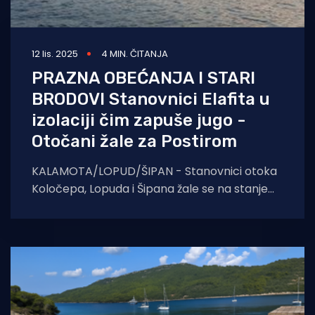
12 lis. 2025
4 MIN. ČITANJA
PRAZNA OBEĆANJA I STARI
BRODOVI Stanovnici Elafita u
izolaciji čim zapuše jugo -
Otočani žale za Postirom
KALAMOTA/LOPUD/ŠIPAN - Stanovnici otoka
Koločepa, Lopuda i Šipana žale se na stanje
brodova koji ih povezuju s gradom. Jadrolinija