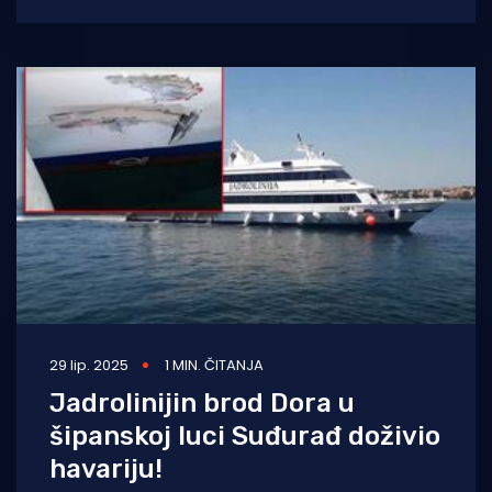
revoltirano je ispričala
29 lip. 2025
1 MIN. ČITANJA
Jadrolinijin brod Dora u
šipanskoj luci Suđurađ doživio
havariju!