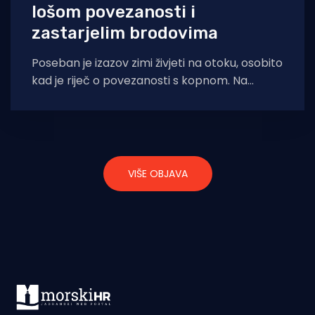
lošom povezanosti i
zastarjelim brodovima
Poseban je izazov zimi živjeti na otoku, osobito
kad je riječ o povezanosti s kopnom. Na
najvećem elafitskom otoku, Šipanu,
VIŠE OBJAVA