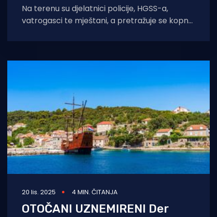
Na terenu su djelatnici policije, HGSS-a,
vatrogasci te mještani, a pretražuje se kopno
i more. U tijeku je potraga
20 lis. 2025
4 MIN. ČITANJA
OTOČANI UZNEMIRENI Der