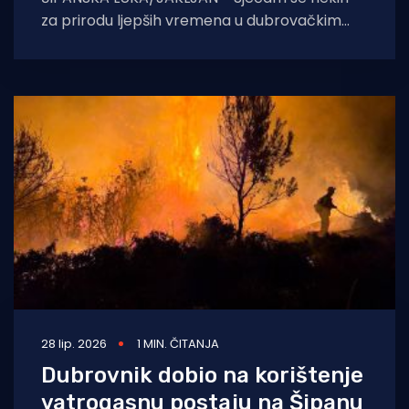
za prirodu ljepših vremena u dubrovačkim
Elafitima, kad se donekle vodilo računa o
svom
28 lip. 2026
1 MIN. ČITANJA
Dubrovnik dobio na korištenje
vatrogasnu postaju na Šipanu