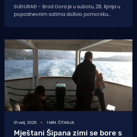
SUĐURAĐ - Brod Dora je u subotu, 28. lipnja u
popodnevnim satima doživio pomorsku
nesreću na dubrovačkom području. Brod je
prije
01 velj. 2025
1 MIN. ČITANJA
Mještani Šipana zimi se bore s