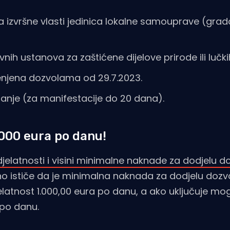
 izvršne vlasti jedinica lokalne samouprave (grado
vnih ustanova za zaštićene dijelove prirode ili lučk
jenjena dozvolama od 29.7.2023.
janje (za manifestacije do 20 dana).
.000 eura po danu!
elatnosti i visini minimalne naknade za dodjelu d
asno ističe da je minimalna naknada za dodjelu dozv
latnost 1.000,00 eura po danu, a ako uključuje m
 po danu.