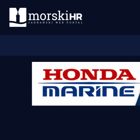
Početna
Morski plus
Morski TV
Obala
Otoci
Turizam i nautika