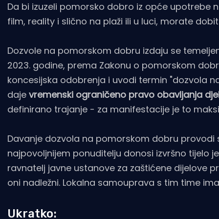
Da bi izuzeli pomorsko dobro iz opće upotrebe na
film, reality i slično na plaži ili u luci, morate 
Dozvole na pomorskom dobru izdaju se temeljem 
2023. godine, prema Zakonu o pomorskom dobru
koncesijska odobrenja i uvodi termin "dozvola 
daje
vremenski ograničeno pravo obavljanja dj
definirano trajanje - za manifestacije je to mak
Davanje dozvola na pomorskom dobru provodi se
najpovoljnijem ponuditelju donosi izvršno tijelo
ravnatelj javne ustanove za zaštićene dijelove pri
oni nadležni. Lokalna samouprava s tim time ima
Ukratko: