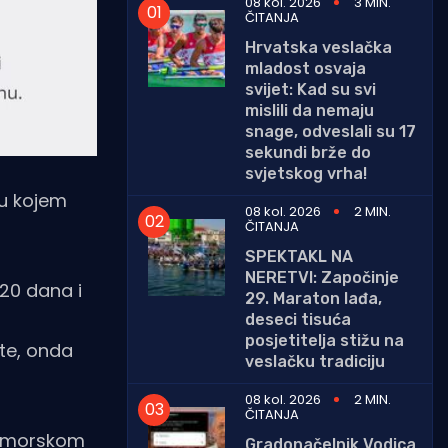
08 kol. 2026
3 MIN.
ČITANJA
Hrvatska veslačka
mladost osvaja
svijet: Kad su svi
mislili da nemaju
snage, odveslali su 17
sekundi brže do
svjetskog vrha!
 u kojem
08 kol. 2026
2 MIN.
ČITANJA
SPEKTAKL NA
NERETVI: Započinje
 20 dana i
29. Maraton lađa,
deseci tisuća
posjetitelja stižu na
ate, onda
veslačku tradiciju
08 kol. 2026
2 MIN.
ČITANJA
 pomorskom
Gradonačelnik Vodica