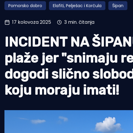
Pomorsko dobro
Elafiti, Pelješac i Korčula
Šipan
Pomorstvo
Ribolov
17 kolovoza 2025
3 min. čitanja
Ekologija
INCIDENT NA ŠIPANU 
Tradicija i kultura
plaže jer "snimaju r
dogodi slično slobod
koju moraju imati!