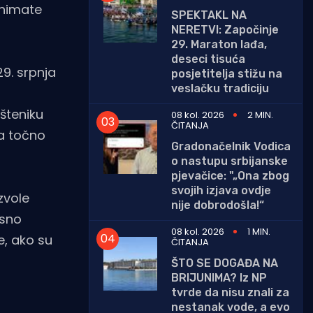
snimate
SPEKTAKL NA
NERETVI: Započinje
29. Maraton lađa,
deseci tisuća
9. srpnja
posjetitelja stižu na
veslačku tradiciju
šteniku
08 kol. 2026
2 MIN.
ČITANJA
za točno
Gradonačelnik Vodica
o nastupu srbijanske
pjevačice: "„Ona zbog
svojih izjava ovdje
zvole
nije dobrodošla!“
osno
08 kol. 2026
1 MIN.
e, ako su
ČITANJA
ŠTO SE DOGAĐA NA
BRIJUNIMA? Iz NP
tvrde da nisu znali za
nestanak vode, a evo