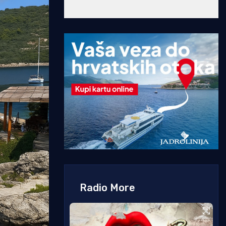
Radio More