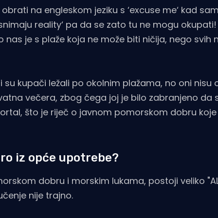
ek obrati na engleskom jeziku s ‘excuse me‘ kad sa
‘snimaju reality‘ pa da se zato tu ne mogu okupati
o nas je s plaže koja ne može biti ničija, nego svih 
su kupači ležali po okolnim plažama, no oni nisu
atna večera, zbog čega joj je bilo zabranjeno da 
rtal, što je riječ o javnom pomorskom dobru koje 
bro iz opće upotrebe?
rskom dobru i morskim lukama, postoji veliko "ALI
učenje nije trajno.