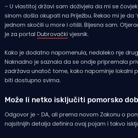
– U vlastitoj državi sam doživjela da mi se čovj
sinom došla okupati na Priježbu. Rekao mi je da 
jednom skočili u more i otišli. Bijesna sam. Otjera
je za portal
Dubrovački
vjesnik.
Kako je dodatno napomenula, nedaleko nje drugi 
Naknadno je saznala da se ondje pripremala priv
zadržava unatoč tome, kako napominje lokalni po
biti dostupno svima.
Može li netko isključiti pomorsko do
Odgovor je - DA, ali prema novom Zakonu o pomo
najsitnijih detalja definira ovaj pojam i takvo isklj