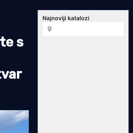
te s
tvar