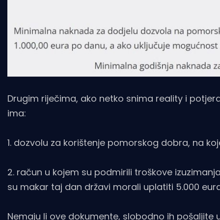
Drugim riječima, ako netko snima reality i potj
ima:
1. dozvolu za korištenje pomorskog dobra, na koj
2. račun u kojem su podmirili troškove izuziman
su makar taj dan državi morali uplatiti 5.000 eur
Nemaju li ove dokumente, slobodno ih pošaljite 