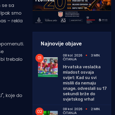
m se sa
! Ipak smo
nas – rekla
Najnovije objave
 opomenuti.
se
08 kol. 2026
3 MIN.
bi trebalo
ČITANJA
Hrvatska veslačka
mladost osvaja
svijet: Kad su svi
mislili da nemaju
snage, odveslali su 17
sekundi brže do
", koje do
svjetskog vrha!
08 kol. 2026
2 MIN.
ČITANJA