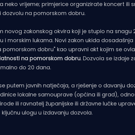
 neko vrijeme; primjerice organizirate koncert ili 
dobiti dozvolu na pomorskom dobru.
novog zakonskog okvira koji je stupio na snagu 2
 i morskim lukama. Novi zakon ukida dosadašnja
na pomorskom dobru" kao upravni akt kojim se ovla
elatnosti na pomorskom dobru
. Dozvola se izdaje 
simalno do 20 dana.
 putem javnih natječaja, a rješenje o davanju do
 jedinice lokalne samouprave (općina ili grad), odn
rode ili ravnatelj županijske ili državne lučke uprav
 ključnu ulogu u izdavanju dozvola.