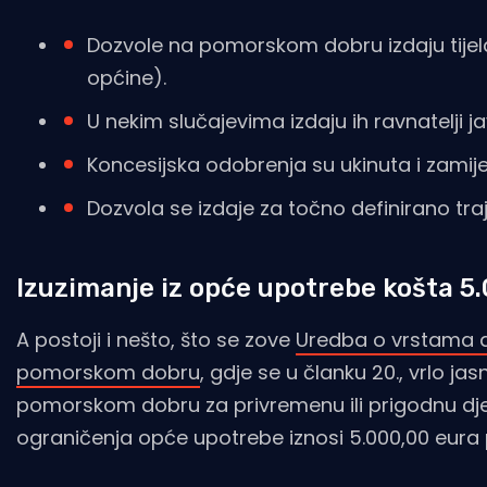
Dozvole na pomorskom dobru izdaju tijela
općine).
U nekim slučajevima izdaju ih ravnatelji ja
Koncesijska odobrenja su ukinuta i zami
Dozvola se izdaje za točno definirano tra
Izuzimanje iz opće upotrebe košta 5
A postoji i nešto, što se zove
Uredba o vrstama dj
pomorskom dobru
, gdje se u članku 20., vrlo j
pomorskom dobru za privremenu ili prigodnu dje
ograničenja opće upotrebe iznosi 5.000,00 eura