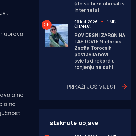
što su brzo obrisali s
interneta!
vi,
08 kol. 2026
1 MIN.
ČITANJA
ih uprava.
POVIJESNI ZARON NA
LASTOVU: Mađarica
Zsofia Torocsik
postavila novi
svjetski rekord u
ronjenju na dah!
PRIKAŽI JOŠ VIJESTI
ozvola na
ola na
ogućnost
Istaknute objave