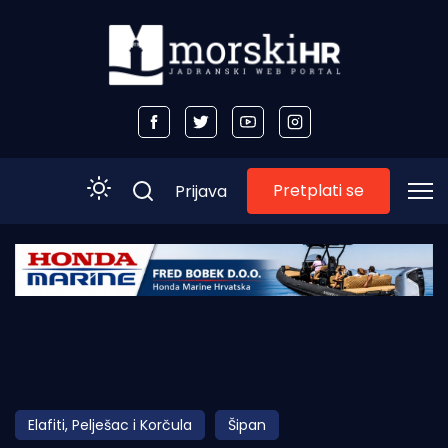
Pretplati se
Prijava
Početna
Morski plus
Morski TV
Obala
Elafiti, Pelješac i Korčula
Šipan
Otoci