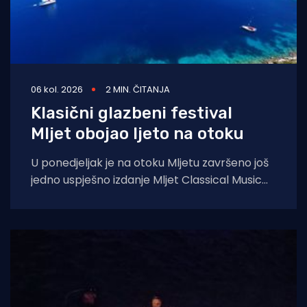
06 kol. 2026
2 MIN. ČITANJA
Klasični glazbeni festival
Mljet obojao ljeto na otoku
U ponedjeljak je na otoku Mljetu završeno još
jedno uspješno izdanje Mljet Classical Music
Festivala, koji je i ovoga ljeta