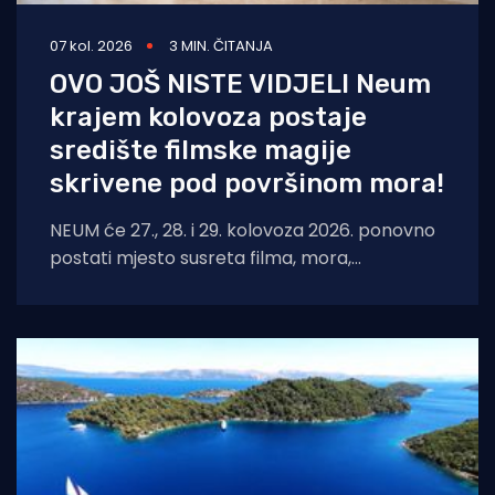
07 kol. 2026
3 MIN. ČITANJA
OVO JOŠ NISTE VIDJELI Neum
krajem kolovoza postaje
središte filmske magije
skrivene pod površinom mora!
NEUM će 27., 28. i 29. kolovoza 2026. ponovno
postati mjesto susreta filma, mora,
umjetnosti i međunarodnih autora. Neum
Underwater