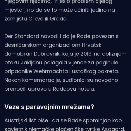
njegovim riječima, “riješio problem cijelog
mjesta”, no da se to može učiniti jedino na
zemljištu Crkve ili Grada.
Der Standard navodi i da je Rade povezan s
desničarskom organizacijom Hrvatski
domobran Dubrovnik, koja je 2019. na obližnjem
otoku Jakljanu polagala vijence za poginule
pripadnike Wehrmachta i ustaškog pokreta.
Nakon komemoracije, sudionici su navodno
prenoćili upravo u Radeovu hotelu.
Veze s paravojnim mrežama?
Austrijski list piše i da se Rade spominjao kao
savjetnik njemačke plaćeničke tvrtke Asgaard,