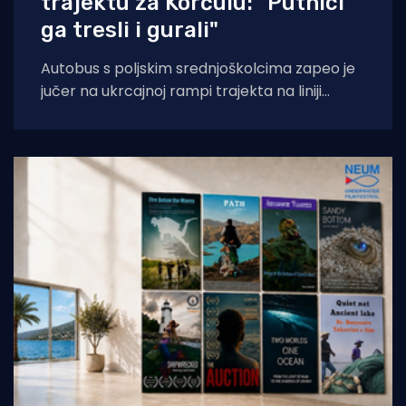
trajektu za Korčulu: "Putnici
ga tresli i gurali"
Autobus s poljskim srednjoškolcima zapeo je
jučer na ukrcajnoj rampi trajekta na liniji
Orebić-Korčula, zbog čega je promet bio