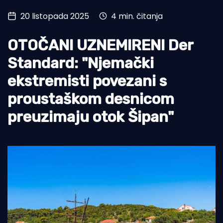
20 listopada 2025
4 min. čitanja
Turizam i nautika
Pomorstvo
OTOČANI UZNEMIRENI Der
Ribolov
Standard: "Njemački
ekstremisti povezani s
Ekologija
proustaškom desnicom
Tradicija i kultura
preuzimaju otok Šipan"