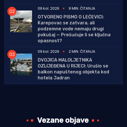
09 kol. 2026
9 MIN. ČITANJA
OTVORENO PISMO O LEĆEVICI:
Karepovac se zatvara, ali
podzemne vode nemaju drugi
pokušaj — Prešućuje li se ključna
opasnost?
09 kol. 2026
2 MIN. ČITANJA
DVOJICA MALOLJETNIKA
OZLIJEĐENA U RIJECI: Urušio se
balkon napuštenog objekta kod
hotela Jadran
Vezane objave