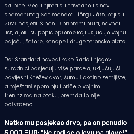
skupine. Među njima su navodno i sinovi
spomenutog Schimaneka,
Jörg
i
Jörn
, koji su
2021. posjetili Šipan. U pripremi puta, navodi
list, dijelili su popis opreme koji uključuje vojnu
odjeću, šatore, konope i druge terenske alate.
Der Standard navodi kako Rade i njegovi
suradnici posjeduju više parcela, uključujući
povijesni Knežev dvor, šumu i okolno zemljište,
a mještani spominju i priče o vojnim
treninzima na otoku, premda to nije
potvrđeno.
Netko mu posjekao drvo, pa on ponudio
5.000 EUR: "Ne radi se o lovu na glave!"