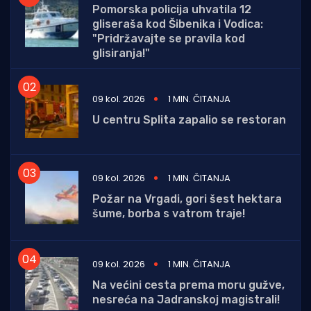
Pomorska policija uhvatila 12
gliseraša kod Šibenika i Vodica:
"Pridržavajte se pravila kod
glisiranja!"
09 kol. 2026
1 MIN. ČITANJA
U centru Splita zapalio se restoran
09 kol. 2026
1 MIN. ČITANJA
Požar na Vrgadi, gori šest hektara
šume, borba s vatrom traje!
09 kol. 2026
1 MIN. ČITANJA
Na većini cesta prema moru gužve,
nesreća na Jadranskoj magistrali!