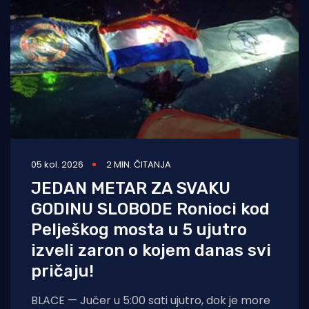
05 kol. 2026
2 MIN. ČITANJA
JEDAN METAR ZA SVAKU
GODINU SLOBODE Ronioci kod
Pelješkog mosta u 5 ujutro
izveli zaron o kojem danas svi
pričaju!
BLACE — Jučer u 5:00 sati ujutro, dok je more