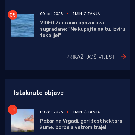
09 kol. 2026
1 MIN. ČITANJA
VIDEO Zadranin upozorava
sugrađane: "Ne kupajte se tu, izviru
fekalije!"
PRIKAŽI JOŠ VIJESTI
Istaknute objave
09 kol. 2026
1 MIN. ČITANJA
Požar na Vrgadi, gori šest hektara
šume, borba s vatrom traje!