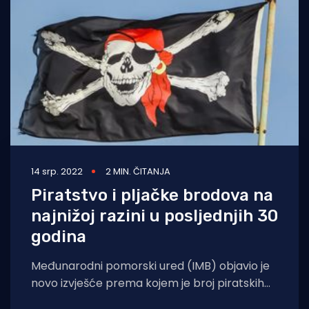
Turizam i nautika
Pomorstvo
Ribolov
Ekologija
Tradicija i kultura
14 srp. 2022
2 MIN. ČITANJA
Piratstvo i pljačke brodova na
najnižoj razini u posljednjih 30
godina
Međunarodni pomorski ured (IMB) objavio je
novo izvješće prema kojem je broj piratskih
napada i pljački brodova u ovoj godini