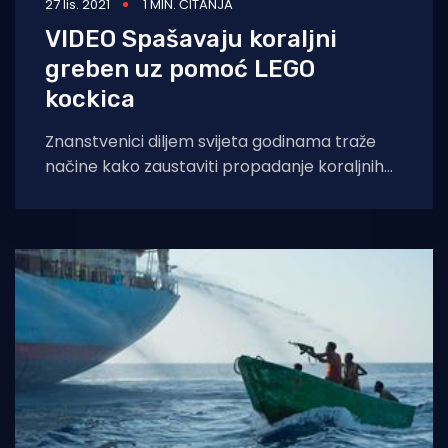
27 lis. 2021
1 MIN. ČITANJA
VIDEO Spašavaju koraljni
greben uz pomoć LEGO
kockica
Znanstvenici diljem svijeta godinama traže
načine kako zaustaviti propadanje koraljnih
grebena, osjetljivog morskog ekosustava,
poznatijeg kao “odgajalište” riba, a koji