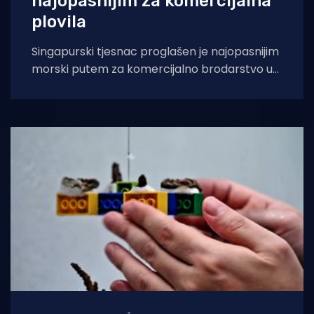
najopasnijim za komercijalna
plovila
Singapurski tjesnac proglašen je najopasnijim
morski putem za komercijalno brodarstvo u
Aziji nakon što je prošle godine prijavljen 41
incident