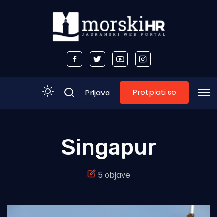
Pretplati se
Prijava
Početna
Singapur
Morski plus
5 objave
Morski TV
Obala
Otoci