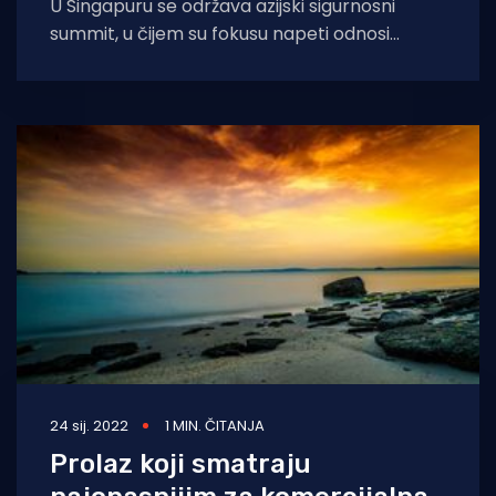
U Singapuru se održava azijski sigurnosni
summit, u čijem su fokusu napeti odnosi
između Kine i SAD-a te rat
24 sij. 2022
1 MIN. ČITANJA
Prolaz koji smatraju