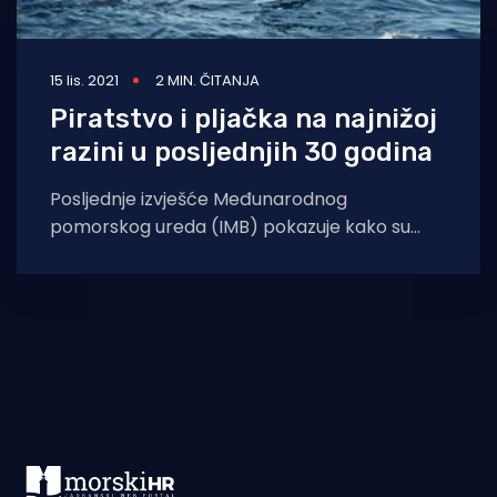
15 lis. 2021
2 MIN. ČITANJA
Piratstvo i pljačka na najnižoj
razini u posljednjih 30 godina
Posljednje izvješće Međunarodnog
pomorskog ureda (IMB) pokazuje kako su
piratstvo i oružane pljačke brodova u prvih 9
mjeseci ove godine