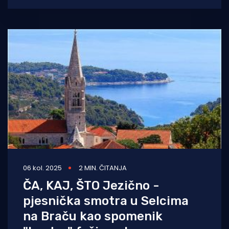
Nesreću
06 kol. 2025
2 MIN. ČITANJA
ČA, KAJ, ŠTO Jezično -
pjesnička smotra u Selcima
na Braču kao spomenik