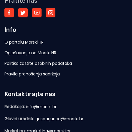
Pratite nas
Info
O portalu Morski.HR
Oglašavanje na Morski.HR
Politika zaštite osobnih podataka
Pravila prenošenja sadržaja
Kontaktirajte nas
Redakcija:
info@morski.hr
Glavni urednik:
gasparjurica@morski.hr
Marketing:
marketing@morski.hr