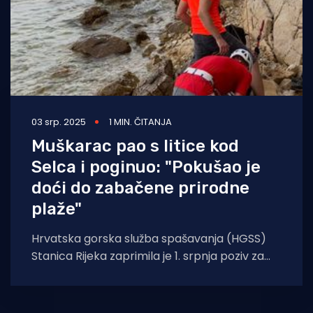
03 srp. 2025
1 MIN. ČITANJA
Muškarac pao s litice kod
Selca i poginuo: "Pokušao je
doći do zabačene prirodne
plaže"
Hrvatska gorska služba spašavanja (HGSS)
Stanica Rijeka zaprimila je 1. srpnja poziv za
intervenciju u 13:15 sati putem Nacionalne