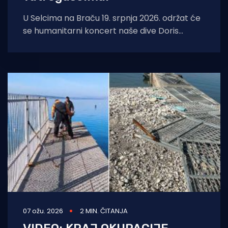
U Selcima na Braču 19. srpnja 2026. održat će
se humanitarni koncert naše dive Doris
Dragović i to s jednim
07 ožu. 2026
2 MIN. ČITANJA