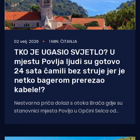
02 velj. 2026
1 MIN. ČITANJA
TKO JE UGASIO SVJETLO? U
mjestu Povlja ljudi su gotovo
24 sata čamili bez struje jer je
netko bagerom prerezao
kabele!?
Nestvarna priča dolazi s otoka Brača gdje su
stanovnici mjesta Povlja u Općini Selca od
subote u 17:30 sati