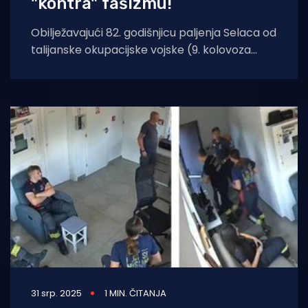
"kontra" fašizmu!
Obilježavajući 82. godišnjicu paljenja Selaca od
talijanske okupacijske vojske (9. kolovoza
1943), 35. svehrvatska jezično-pjesnička
smotra Croatia rediviva ča-
31 srp. 2025
1 MIN. ČITANJA