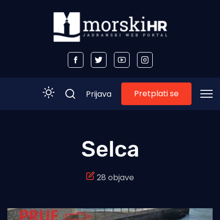
Pretplati se
Prijava
Početna
Selca
Morski plus
28 objave
Morski TV
Obala
Otoci