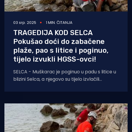
03 srp. 2025
1 MIN. ČITANJA
TRAGEDIJA KOD SELCA
Pokušao doći do zabačene
plaže, pao s litice i poginuo,
tijelo izvukli HGSS-ovci!
SELCA - Muškarac je poginuo u padu s litice u
blizini Selca, a njegovo su tijelo izvlačili
pripadnici Hrvatske gorske službe