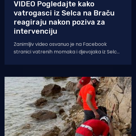
VIDEO Pogledajte kako
vatrogasci iz Selca na Braču
reagiraju nakon poziva za
intervenciju
Zanimljiv video osvanuo je na Facebook
stranici vatrenih momaka i djevojaka iz Selca
na Braču. Video prikazuje jednu sasvim
uobičajenu