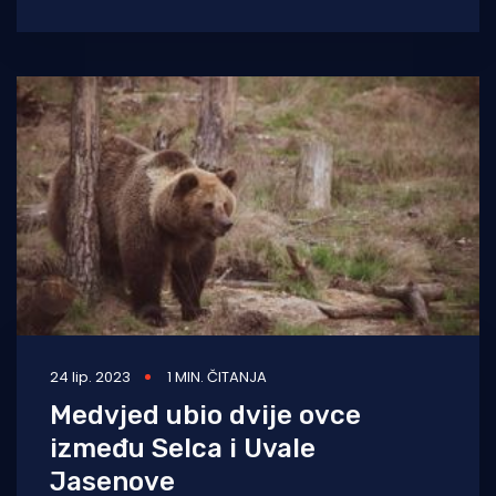
prometna nesreća u kojoj
24 lip. 2023
1 MIN. ČITANJA
Medvjed ubio dvije ovce
između Selca i Uvale
Jasenove