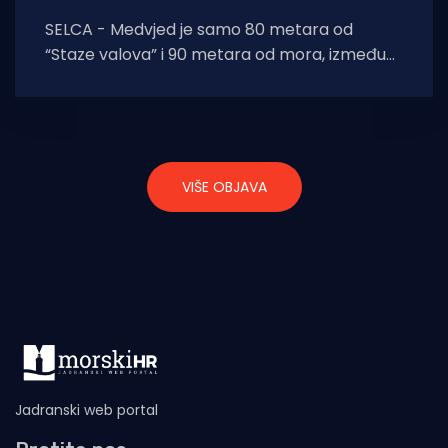
SELCA - Medvjed je samo 80 metara od
“Staze valova” i 90 metara od mora, između
Selca i Uvale Jasenove prema
VIŠE OBJAVA
Jadranski web portal