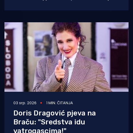
metalna ograda na pomorskom
03 srp. 2026
1 MIN. ČITANJA
Doris Dragović pjeva na
Braču: "Sredstva idu
vatrogascima!"