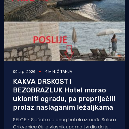
Turizam i nautika
Pomorstvo
Ribolov
Ekologija
Tradicija i kultura
09 srp. 2026
4 MIN. ČITANJA
KAKVA DRSKOST I
BEZOBRAZLUK Hotel morao
ukloniti ogradu, pa prepriječili
prolaz naslaganim ležaljkama
SELCE - Sjećate se onog hotela između Selca i
Crikvenice čiji je vlasnik uporno tvrdio da je