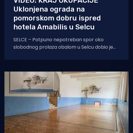
VIDEO: KRAJ OKUPACIJE
Uklonjena ograda na
pomorskom dobru ispred
hotela Amabilis u Selcu
SELCE – Potpuno nepotreban spor oko
slobodnog prolaza obalom u Selcu dobio je
svoj epilog. U petak, 6. ožujka 2026.,
komunalno