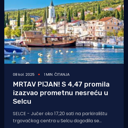
08 kol. 2025
1 MIN. ČITANJA
MRTAV PIJAN! S 4,47 promila
izazvao prometnu nesreću u
Selcu
SELCE - Jučer oko 17,20 sati na parkiralištu
trgovačkog centra u Selcu dogodila se
prometna nesreća s materijalnom štetom.