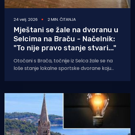
24 velj. 2026
2 MIN. ČITANJA
Mještani se žale na dvoranu u
Selcima na Braču - Načelnik:
"To nije pravo stanje stvari..."
Otočani s Brača, točnije iz Selca žale se na
loše stanje lokalne sportske dvorane koju
koriste mladi za svoje sportske