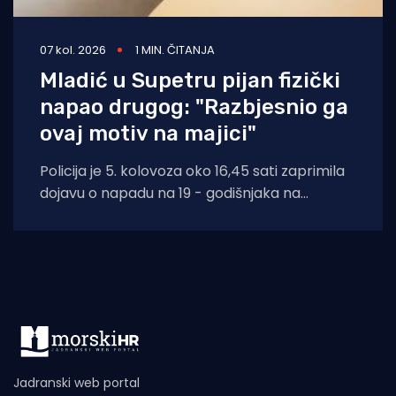
07 kol. 2026
1 MIN. ČITANJA
Mladić u Supetru pijan fizički
napao drugog: "Razbjesnio ga
ovaj motiv na majici"
Policija je 5. kolovoza oko 16,45 sati zaprimila
dojavu o napadu na 19 - godišnjaka na
području Supetra. Prema do
Jadranski web portal