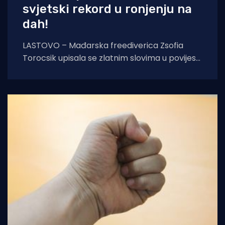
svjetski rekord u ronjenju na
dah!
LASTOVO – Mađarska freediverica Zsofia
Torocsik upisala se zlatnim slovima u povijest
ronjenja na dah. Na prestižnom natjecanju
AIDA Lastovo Super