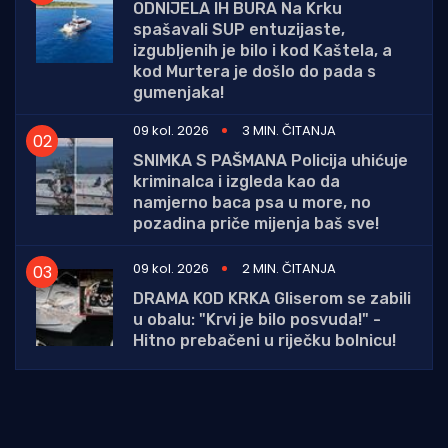
ODNIJELA IH BURA Na Krku
spašavali SUP entuzijaste,
izgubljenih je bilo i kod Kaštela, a
kod Murtera je došlo do pada s
gumenjaka!
09 kol. 2026
3 MIN. ČITANJA
SNIMKA S PAŠMANA Policija uhićuje
kriminalca i izgleda kao da
namjerno baca psa u more, no
pozadina priče mijenja baš sve!
09 kol. 2026
2 MIN. ČITANJA
DRAMA KOD KRKA Gliserom se zabili
u obalu: "Krvi je bilo posvuda!" -
Hitno prebačeni u riječku bolnicu!