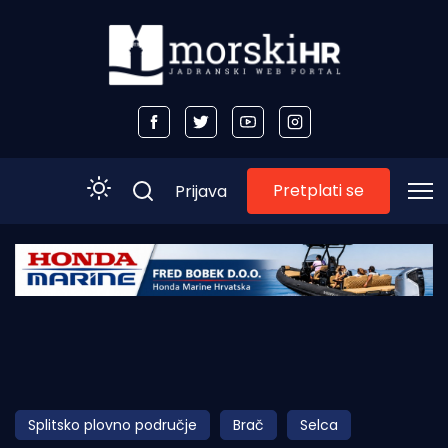
Pretplati se
Prijava
Početna
Morski plus
Morski TV
Obala
Splitsko plovno područje
Brač
Selca
Otoci