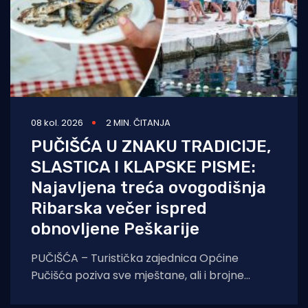
08 kol. 2026
2 MIN. ČITANJA
PUČIŠĆA U ZNAKU TRADICIJE,
SLASTICA I KLAPSKE PISME:
Najavljena treća ovogodišnja
Ribarska večer ispred
obnovljene Peškarije
PUČIŠĆA – Turistička zajednica Općine
Pučišća poziva sve mještane, ali i brojne
goste koji borave na otoku Braču, na treću