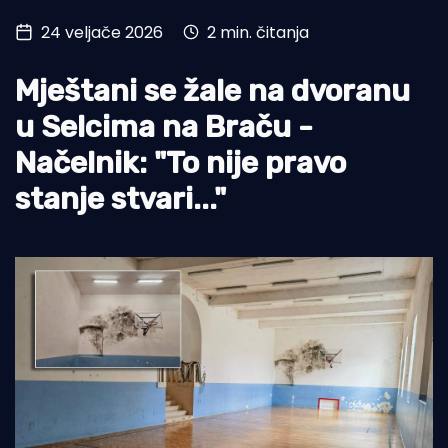
24 veljače 2026
2 min. čitanja
Turizam i nautika
Pomorstvo
Mještani se žale na dvoranu
Ribolov
u Selcima na Braču -
Načelnik: "To nije pravo
Ekologija
stanje stvari..."
Tradicija i kultura