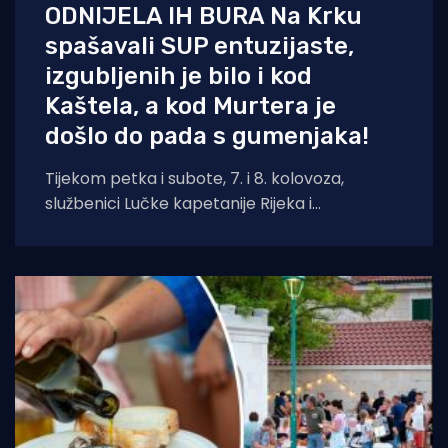
ODNIJELA IH BURA Na Krku
spašavali SUP entuzijaste,
izgubljenih je bilo i kod
Kaštela, a kod Murtera je
došlo do pada s gumenjaka!
Tijekom petka i subote, 7. i 8. kolovoza,
službenici Lučke kapetanije Rijeka i
pripadajućih ispostava spasili su ukupno četiri
osobe.