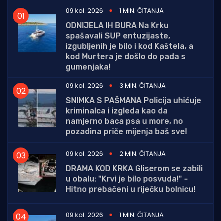
09 kol. 2026
1 MIN. ČITANJA
ODNIJELA IH BURA Na Krku
spašavali SUP entuzijaste,
izgubljenih je bilo i kod Kaštela, a
kod Murtera je došlo do pada s
gumenjaka!
09 kol. 2026
3 MIN. ČITANJA
SNIMKA S PAŠMANA Policija uhićuje
kriminalca i izgleda kao da
namjerno baca psa u more, no
pozadina priče mijenja baš sve!
09 kol. 2026
2 MIN. ČITANJA
DRAMA KOD KRKA Gliserom se zabili
u obalu: "Krvi je bilo posvuda!" -
Hitno prebačeni u riječku bolnicu!
09 kol. 2026
1 MIN. ČITANJA