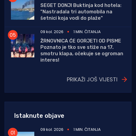
SEGET DONJI Buktinja kod hotela:
"Nastradala tri automobila na
šetnici koja vodi do plaže"
09 kol. 2026
1 MIN. ČITANJA
ŽRNOVNICA ĆE GORJETI OD PISME
Poznato je tko sve stiže na 17.
smotru klapa, očekuje se ogroman
interes!
PRIKAŽI JOŠ VIJESTI
Istaknute objave
09 kol. 2026
1 MIN. ČITANJA