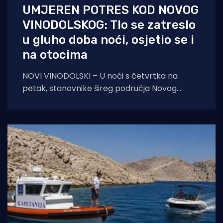
UMJEREN POTRES KOD NOVOG
VINODOLSKOG: Tlo se zatreslo
u gluho doba noći, osjetio se i
na otocima
NOVI VINODOLSKI – U noći s četvrtka na
petak, stanovnike šireg područja Novog
Vinodolskog i okolice uznemirio je umjeren
potres. Prema