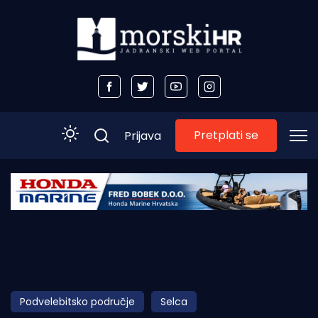
Pretplati se
Prijava
Početna
Morski plus
Morski TV
Obala
Podvelebitsko područje
Selca
Otoci