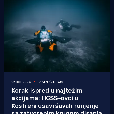
05 kol. 2026
2 MIN. ČITANJA
Korak ispred u najtežim
akcijama: HGSS-ovci u
Kostreni usavršavali ronjenje
sa zatvorenim krugom disanja