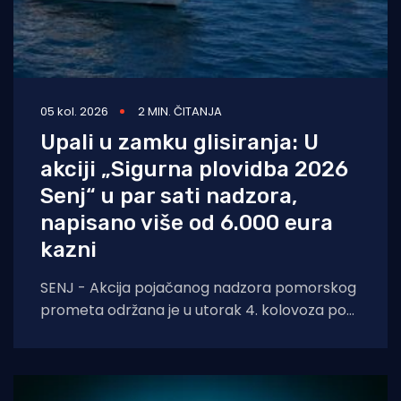
05 kol. 2026
2 MIN. ČITANJA
Upali u zamku glisiranja: U
akciji „Sigurna plovidba 2026
Senj“ u par sati nadzora,
napisano više od 6.000 eura
kazni
SENJ - Akcija pojačanog nadzora pomorskog
prometa održana je u utorak 4. kolovoza pod
nazivom „Sigurna plovidba 2026 Senj“, u širem