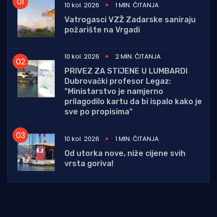
10 kol. 2026
1 MIN. ČITANJA
Vatrogasci VZŽ Zadarske saniraju
požarište na Vrgadi
10 kol. 2026
2 MIN. ČITANJA
PRIVEZ ZA STIJENE U LUMBARDI
Dubrovački profesor Legaz:
"Ministarstvo je namjerno
prilagodilo kartu da bi ispalo kako je
sve po propisima"
10 kol. 2026
1 MIN. ČITANJA
Od utorka nove, niže cijene svih
vrsta goriva!