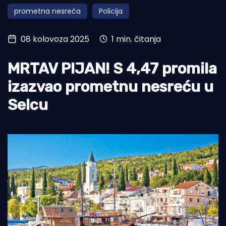
prometna nesreća
Policija
Turizam i nautika
Pomorstvo
08 kolovoza 2025
1 min. čitanja
Ribolov
MRTAV PIJAN! S 4,47 promila
Ekologija
izazvao prometnu nesreću u
Tradicija i kultura
Selcu