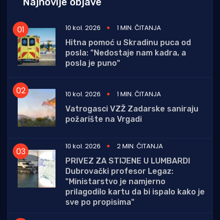
Najnovije objave
10 kol. 2026
1 MIN. ČITANJA
Hitna pomoć u Skradinu puca od
posla: "Nedostaje nam kadra, a
posla je puno"
10 kol. 2026
1 MIN. ČITANJA
Vatrogasci VZŽ Zadarske saniraju
požarište na Vrgadi
10 kol. 2026
2 MIN. ČITANJA
PRIVEZ ZA STIJENE U LUMBARDI
Dubrovački profesor Legaz:
"Ministarstvo je namjerno
prilagodilo kartu da bi ispalo kako je
sve po propisima"