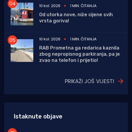
10 kol. 2026
1 MIN. ČITANJA
Od utorka nove, niže cijene svih
vrsta goriva!
10 kol. 2026
1 MIN. ČITANJA
RAB Prometna ga redarica kaznila
zbog nepropisnog parkiranja, pa je
zvao na telefon i prijetio!
PRIKAŽI JOŠ VIJESTI
Istaknute objave