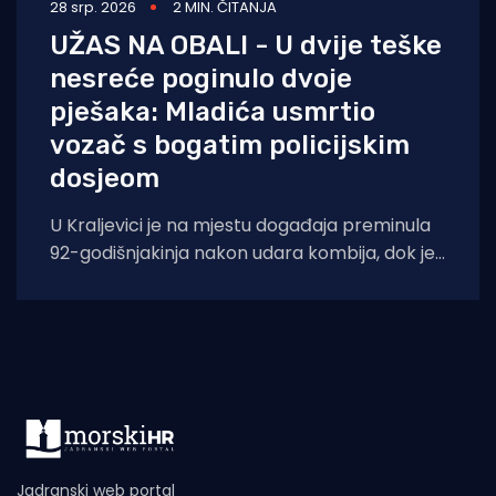
28 srp. 2026
2 MIN. ČITANJA
UŽAS NA OBALI - U dvije teške
nesreće poginulo dvoje
pješaka: Mladića usmrtio
vozač s bogatim policijskim
dosjeom
U Kraljevici je na mjestu događaja preminula
92-godišnjakinja nakon udara kombija, dok je
u splitskoj bolnici podlegao ozljedama 18-
Jadranski web portal