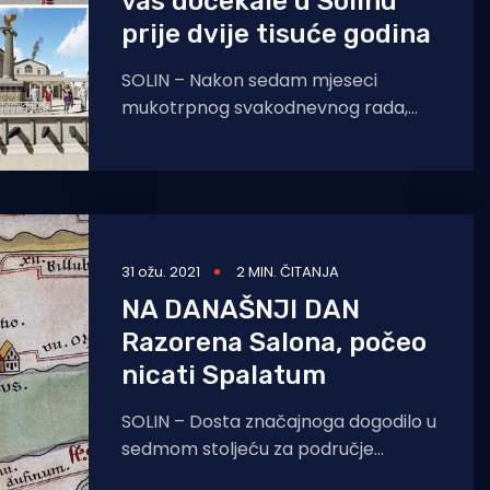
vas dočekale u Solinu
prije dvije tisuće godina
SOLIN – Nakon sedam mjeseci
mukotrpnog svakodnevnog rada,
Stipan Ujdur iz Opuzena konačno je
dovršio antičku Salonu, Napravljen je
kompletan 3D
31 ožu. 2021
2 MIN. ČITANJA
NA DANAŠNJI DAN
Razorena Salona, počeo
nicati Spalatum
SOLIN – Dosta značajnoga dogodilo u
sedmom stoljeću za područje
današnjeg Splita i susjednog Solina.