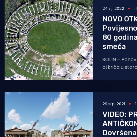
24 sij. 2022
1
Pomorstvo
NOVO OTK
Ribolov
Povijesno
Ekologija
80 godina
smeća
Tradicija i kultura
SOLIN – Ponov
otkrića u staro
uvid, a arheolo
postali su dos
29 srp. 2021
VIDEO: P
ANTIČKO
Dovršena