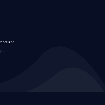
orski.hr
.hr