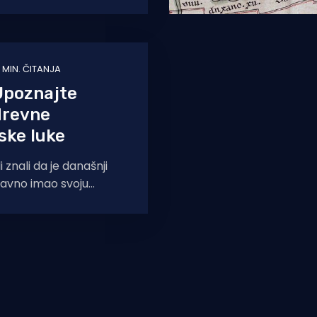
ekonstrukciju ioš jednog
rimskog geo-
1 MIN. ČITANJA
poznajte
drevne
ske luke
i znali da je današnji
davno imao svoju
i