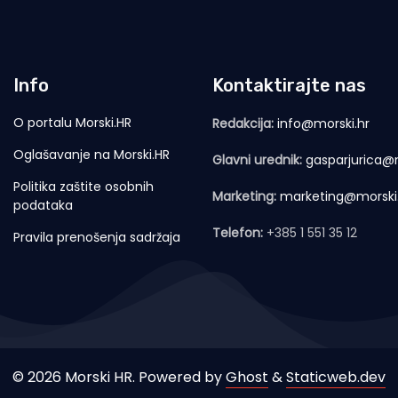
Info
Kontaktirajte nas
O portalu Morski.HR
Redakcija:
info@morski.hr
Oglašavanje na Morski.HR
Glavni urednik:
gasparjurica@m
Politika zaštite osobnih
Marketing:
marketing@morski
podataka
Telefon:
+385 1 551 35 12
Pravila prenošenja sadržaja
© 2026 Morski HR. Powered by
Ghost
&
Staticweb.dev