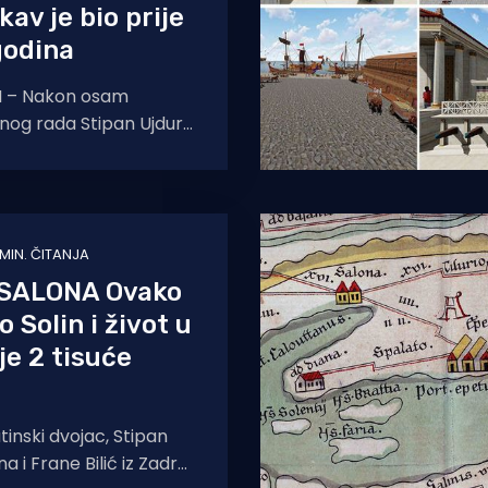
kav je bio prije
godina
 – Nakon osam
nog rada Stipan Ujdur
lizirao je video
ne. – Bilo je
 MIN. ČITANJA
SALONA Ovako
o Solin i život u
je 2 tisuće
inski dvojac, Stipan
a i Frane Bilić iz Zadra