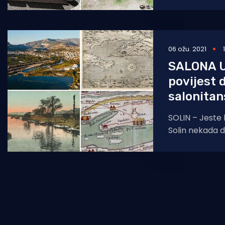
pokrenuli su r
dalmatinskog 
06 ožu. 2021
SALONA U
povijest 
salonitan
SOLIN – Jeste l
Solin nekada 
gradsku luku? Salonitanska luka o
kojoj prvi zapis