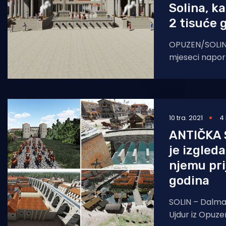
Solina, ka
2 tisuće 
OPUZEN/SOLIN
mjeseci napor
iz Opuzena fina
animaciju stare Salo
veoma
10 tra. 2021
4
ANTIČKA 
je izgleda
njemu pri
godina
SOLIN – Dalmat
Ujdur iz Opuzen