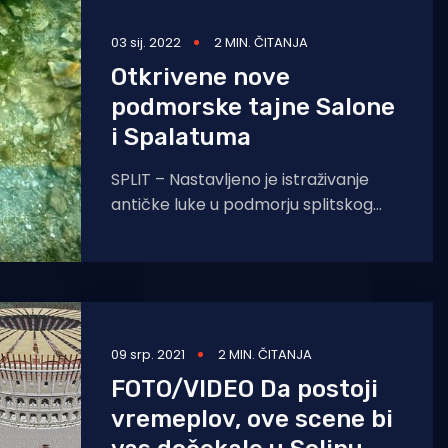
03 sij. 2022
2 MIN. ČITANJA
Otkrivene nove
podmorske tajne Salone
i Spalatuma
SPLIT – Nastavljeno je istraživanje
antičke luke u podmorju splitskog
Spinuta. Muljem i morem nije
prekriveno samo pristanište koje je
postojalo
09 srp. 2021
2 MIN. ČITANJA
FOTO/VIDEO Da postoji
vremeplov, ove scene bi