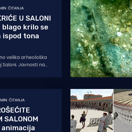
 MIN. ČITANJA
RIĆE U SALONI
 blago krilo se
 ispod tona
no velika arheološka
j Saloni. Javnosti na
zima na istraživanje,
tupni impresivni ostaci
1 MIN. ČITANJA
ROŠEĆITE
M SALONOM
 animacija