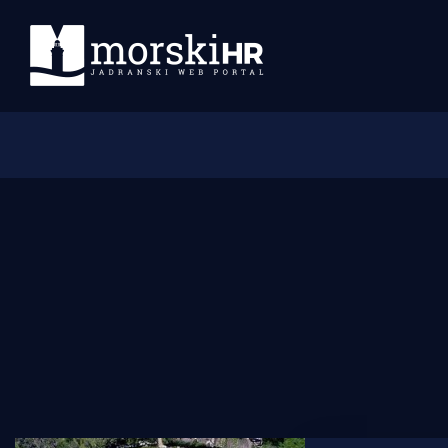
Početna
Morski plus
Morski TV
Obala
Otoci
Turizam i nautika