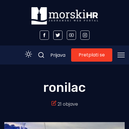
Pretplati se
Prijava
Početna
ronilac
Morski plus
21 objave
Morski TV
Obala
Otoci