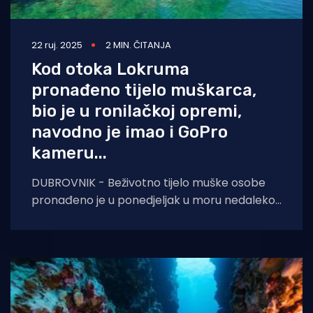
22 ruj. 2025
2 MIN. ČITANJA
Kod otoka Lokruma
pronađeno tijelo muškarca,
bio je u ronilačkoj opremi,
navodno je imao i GoPro
kameru...
DUBROVNIK - Beživotno tijelo muške osobe
pronađeno je u ponedjeljak u moru nedaleko
Lokruma. Tijelo je prebačeno u OB Dubrovnik
na