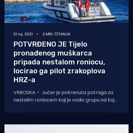
01 ruj. 2021
2 MIN. ČITANJA
POTVRĐENO JE Tijelo
pronađenog muškarca
pripada nestalom roniocu,
locirao ga pilot zrakoplova
HRZ-a
VRBOSKA – Jučer je pokrenuta potraga za
nestalim roniocem koji je vodio grupu od koje
se odjednom odvojio i otišao dublje.