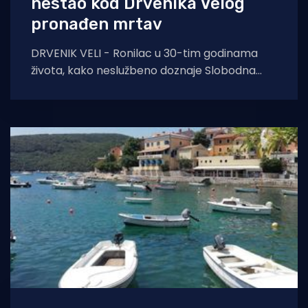
nestao kod Drvenika Velog
pronađen mrtav
DRVENIK VELI - Ronilac u 30-tim godinama
života, kako neslužbeno doznaje Slobodna
Dalmacija, francuski državljanin pronađen je
mrtav danas oko