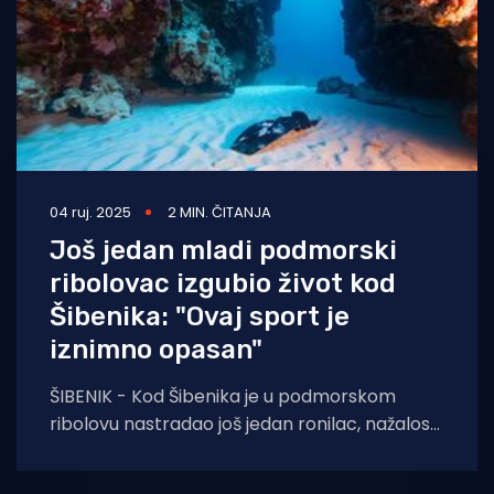
04 ruj. 2025
2 MIN. ČITANJA
Još jedan mladi podmorski
ribolovac izgubio život kod
Šibenika: "Ovaj sport je
iznimno opasan"
ŠIBENIK - Kod Šibenika je u podmorskom
ribolovu nastradao još jedan ronilac, nažalost
već drugi u manje od dvije godine, objavio