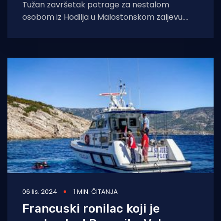
Tužan završetak potrage za nestalom
osobom iz Hodilja u Malostonskom zaljevu.
Policija je dovršila očevid, čime je utvrđen
identitet, a
06 lis. 2024
1 MIN. ČITANJA
Francuski ronilac koji je