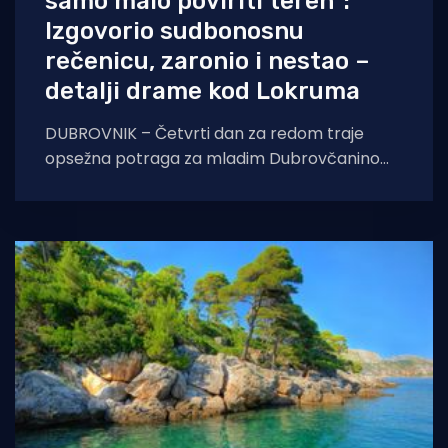
samo malo poviriti teren”:
Izgovorio sudbonosnu
rečenicu, zaronio i nestao –
detalji drame kod Lokruma
DUBROVNIK – Četvrti dan za redom traje
opsežna potraga za mladim Dubrovčaninom
koji je nestao tijekom ronjenja s vanjske
strane otoka