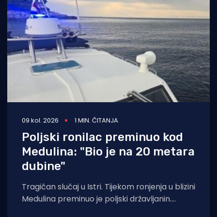
Turizam i nautika
Pomorstvo
Ribolov
Ekologija
Tradicija i kultura
09 kol. 2026
1 MIN. ČITANJA
Poljski ronilac preminuo kod
Medulina: "Bio je na 20 metara
dubine"
Tragičan slučaj u Istri. Tijekom ronjenja u blizini
Medulina preminuo je poljski državljanin.
Pulska policija je 7. kolovoza oko 10.