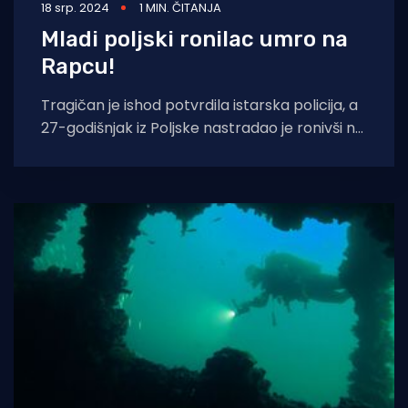
18 srp. 2024
1 MIN. ČITANJA
Mladi poljski ronilac umro na
Rapcu!
Tragičan je ishod potvrdila istarska policija, a
27-godišnjak iz Poljske nastradao je ronivši na
dubini od oko osam metara.