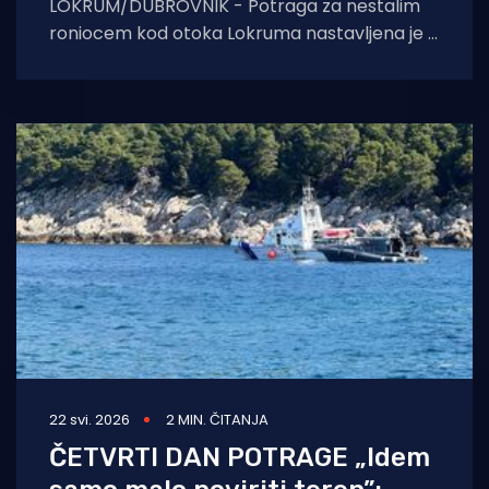
LOKRUM/DUBROVNIK - Potraga za nestalim
roniocem kod otoka Lokruma nastavljena je i
traje već peti dan. Na terenu je niz
22 svi. 2026
2 MIN. ČITANJA
ČETVRTI DAN POTRAGE „Idem