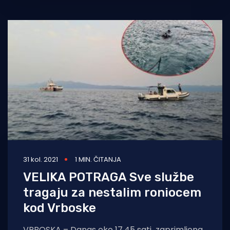
31 kol. 2021
1 MIN. ČITANJA
VELIKA POTRAGA Sve službe
tragaju za nestalim roniocem
kod Vrboske
VRBOSKA – Danas oko 17,45 sati zaprimljena