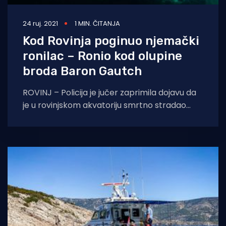
24 ruj. 2021
1 MIN. ČITANJA
Kod Rovinja poginuo njemački
ronilac – Ronio kod olupine
broda Baron Gautch
ROVINJ – Policija je jučer zaprimila dojavu da
je u rovinjskom akvatoriju smrtno stradao
ronilac. Obavljenim očevidom utvrđeno je da
se