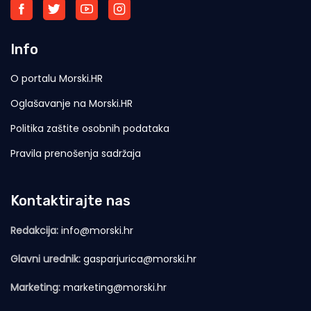
Info
O portalu Morski.HR
Oglašavanje na Morski.HR
Politika zaštite osobnih podataka
Pravila prenošenja sadržaja
Kontaktirajte nas
Redakcija:
info@morski.hr
Glavni urednik:
gasparjurica@morski.hr
Marketing:
marketing@morski.hr