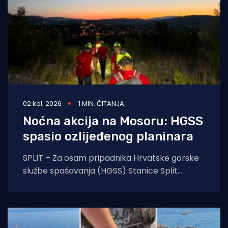
02 kol. 2026
1 MIN. ČITANJA
Noćna akcija na Mosoru: HGSS
spasio ozlijeđenog planinara
SPLIT – Za osam pripadnika Hrvatske gorske
službe spašavanja (HGSS) Stanice Split
protekla noć protekla je u znaku još jedne
uspješne