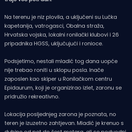
Na terenu je niz plovila, a uključeni su Lučka
kapetanija, vatrogasci, Obalna straža,
Hrvatska vojska, lokalni ronilački klubovi i 26
pripadnika HGSS, uključujući i ronioce.
Podsjetimo, nestali mladić tog dana uopće
nije trebao roniti u sklopu posla. Inače
zaposlen kao skiper u Ronilačkom centru
Epidaurum, koji je organizirao izlet, zaronu se
pridružio rekreativno.
Lokacija posljednjeg zarona je poznata, no
teren je izuzetno zahtjevan. Mladić je krenuo s
dubine od pet do šest metara, ali se podvodni