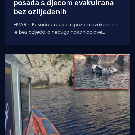
posada s djecom evakuirana
bez ozlijeđenih
HVAR - Posada brodice u požaru evakuirana
je bez ozljeda, a nedugo nakon dojave
poduzete su spasilačke aktivnosti na poziciji
pomorske