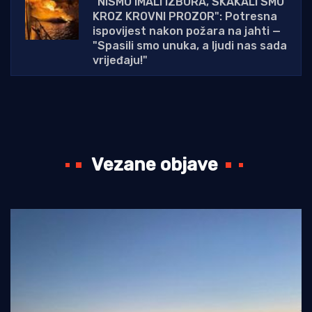
"NISMO IMALI IZBORA, SKAKALI SMO
KROZ KROVNI PROZOR": Potresna
ispovijest nakon požara na jahti —
"Spasili smo unuka, a ljudi nas sada
vrijeđaju!"
Vezane objave