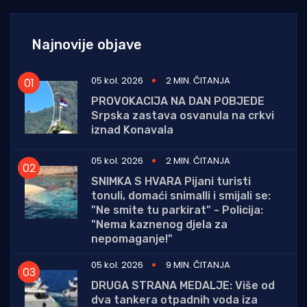
Najnovije objave
05 kol. 2026
2 MIN. ČITANJA
PROVOKACIJA NA DAN POBJEDE
Srpska zastava osvanula na crkvi
iznad Konavala
05 kol. 2026
2 MIN. ČITANJA
SNIMKA S HVARA Pijani turisti
tonuli, domaći snimalli i smijali se:
"Ne smite tu parkirat" - Policija:
"Nema kaznenog djela za
nepomaganje!"
05 kol. 2026
9 MIN. ČITANJA
DRUGA STRANA MEDALJE: Više od
dva tankera otpadnih voda iza