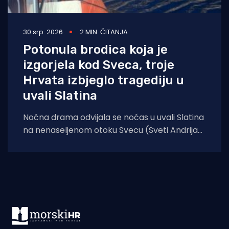
30 srp. 2026
2 MIN. ČITANJA
Potonula brodica koja je
izgorjela kod Sveca, troje
Hrvata izbjeglo tragediju u
uvali Slatina
Noćna drama odvijala se noćas u uvali Slatina
na nenaseljenom otoku Svecu (Sveti Andrija)
koji se nalazi 14 nautičkih milja