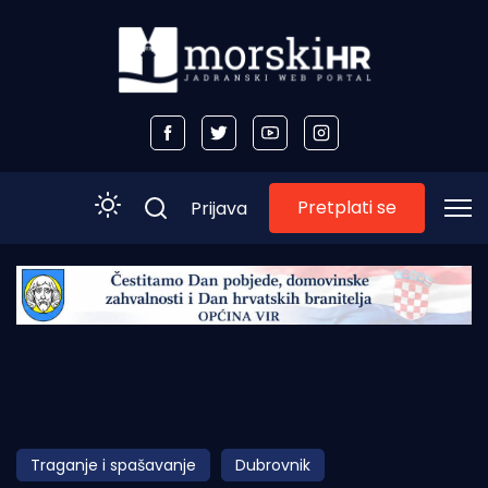
Pretplati se
Prijava
Početna
Morski plus
Morski TV
Obala
Traganje i spašavanje
Dubrovnik
Otoci