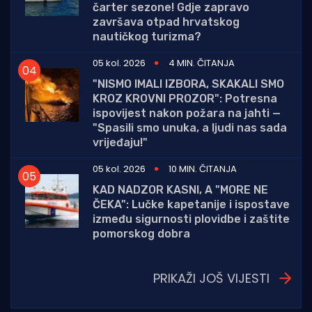
čarter sezone! Gdje zapravo
završava otpad hrvatskog
nautičkog turizma?
05 kol. 2026
4 MIN. ČITANJA
"NISMO IMALI IZBORA, SKAKALI SMO
KROZ KROVNI PROZOR": Potresna
ispovijest nakon požara na jahti —
"Spasili smo unuka, a ljudi nas sada
vrijeđaju!"
05 kol. 2026
10 MIN. ČITANJA
KAD NADZOR KASNI, A "MORE NE
ČEKA": Lučke kapetanije i ispostave
između sigurnosti plovidbe i zaštite
pomorskog dobra
PRIKAŽI JOŠ VIJESTI