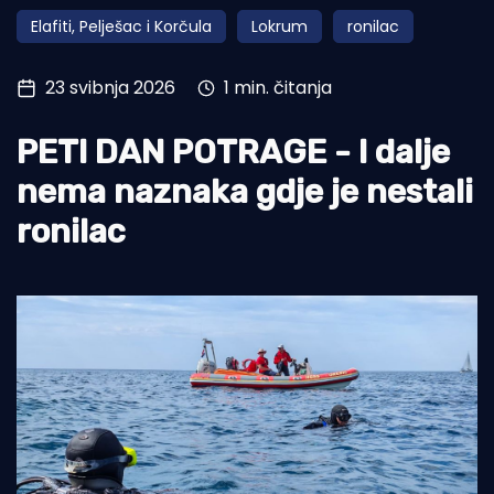
Elafiti, Pelješac i Korčula
Lokrum
ronilac
Turizam i nautika
Pomorstvo
23 svibnja 2026
1 min. čitanja
Ribolov
PETI DAN POTRAGE - I dalje
Ekologija
nema naznaka gdje je nestali
Tradicija i kultura
ronilac