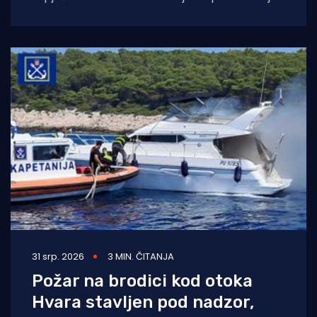
nesreći prema krčkoj zračnoj luci, vatrogasci
dežurne smjene nisu
31 srp. 2026
3 MIN. ČITANJA
Požar na brodici kod otoka
Hvara stavljen pod nadzor,