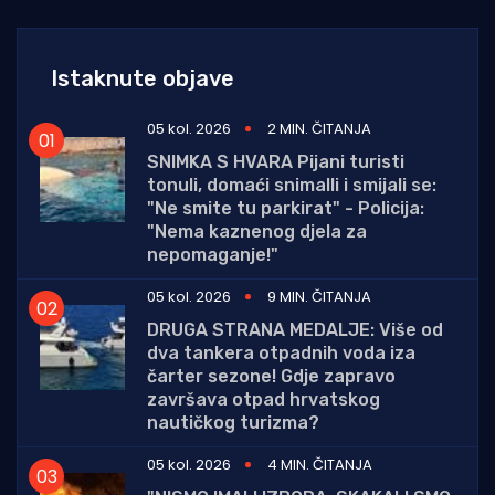
Istaknute objave
05 kol. 2026
2 MIN. ČITANJA
SNIMKA S HVARA Pijani turisti
tonuli, domaći snimalli i smijali se:
"Ne smite tu parkirat" - Policija:
"Nema kaznenog djela za
nepomaganje!"
05 kol. 2026
9 MIN. ČITANJA
DRUGA STRANA MEDALJE: Više od
dva tankera otpadnih voda iza
čarter sezone! Gdje zapravo
završava otpad hrvatskog
nautičkog turizma?
05 kol. 2026
4 MIN. ČITANJA