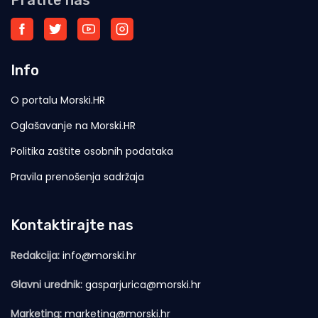
Info
O portalu Morski.HR
Oglašavanje na Morski.HR
Politika zaštite osobnih podataka
Pravila prenošenja sadržaja
Kontaktirajte nas
Redakcija:
info@morski.hr
Glavni urednik:
gasparjurica@morski.hr
Marketing:
marketing@morski.hr