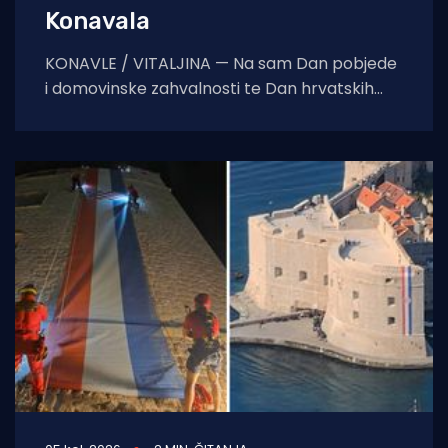
Konavala
KONAVLE / VITALJINA — Na sam Dan pobjede
i domovinske zahvalnosti te Dan hrvatskih
branitelja, na crkvi sv. Ilije iznad Vitaljine, koja