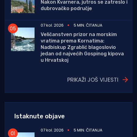
Nakon Kvarnera, jutros se zatreslo i
dubrovačko područje
07 kol. 2026
5 MIN. ČITANJA
Veličanstven prizor na morskim
vratima prema Kornatima:
Nadbiskup Zgrablić blagoslovio
jedan od najvećih Gospinog kipova
u Hrvatskoj
PRIKAŽI JOŠ VIJESTI
Istaknute objave
07 kol. 2026
5 MIN. ČITANJA