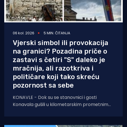
06 kol. 2026
5 MIN. ČITANJA
Vjerski simbol ili provokacija
na granici? Pozadina priče o
zastavi s četiri "S" daleko je
mračnija, ali razotkriva i
političare koji tako skreću
pozornost sa sebe
KONAVLE - Dok su se stanovnici i gosti
Konavala gušili u kilometarskim prometnim
čepovima na jedinoj lokalnoj cesti, načelniku
Boži Lasiću