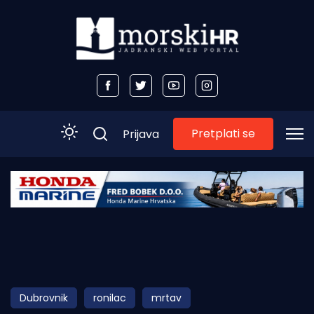
Pretplati se
Prijava
Početna
Morski plus
Morski TV
Obala
Dubrovnik
ronilac
mrtav
Otoci