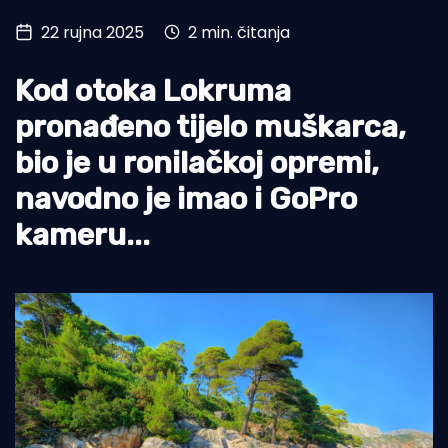
22 rujna 2025
2 min. čitanja
Turizam i nautika
Pomorstvo
Kod otoka Lokruma
Ribolov
pronađeno tijelo muškarca,
bio je u ronilačkoj opremi,
Ekologija
navodno je imao i GoPro
Tradicija i kultura
kameru...