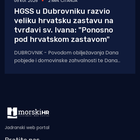
05 kol. 2026
2 MIN. ČITANJA
HGSS u Dubrovniku razvio
veliku hrvatsku zastavu na
tvrđavi sv. Ivana: "Ponosno
pod hrvatskom zastavom"
DUBROVNIK - Povodom obilježavanja Dana
pobjede i domovinske zahvalnosti te Dana
hrvatskih branitelja, pripadnici Hrvatske
gorske službe spašavanja (HGSS) Stanice
Dubrovnik
Jadranski web portal
Pratite nas