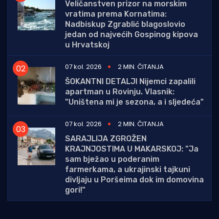
Veličanstven prizor na morskim
vratima prema Kornatima:
Nadbiskup Zgrablić blagoslovio
jedan od najvećih Gospinog kipova
u Hrvatskoj
07 kol. 2026
2 MIN. ČITANJA
ŠOKANTNI DETALJI Nijemci zapalili
apartman u Rovinju. Vlasnik:
"Uništena mi je sezona, a i sljedeća"
07 kol. 2026
2 MIN. ČITANJA
SARAJLIJA ZGROŽEN
KRAJNJOSTIMA U MAKARSKOJ: "Ja
sam bježao u poderanim
farmerkama, a ukrajinski tajkuni
divljaju u Poršeima dok im domovina
gori!"