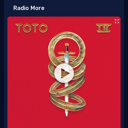
Radio More