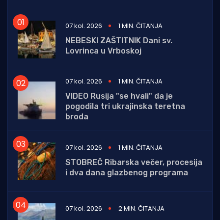
07 kol. 2026
1 MIN. ČITANJA
NEBESKI ZAŠTITNIK Dani sv.
Lovrinca u Vrboskoj
07 kol. 2026
1 MIN. ČITANJA
VIDEO Rusija "se hvali" da je
pogodila tri ukrajinska teretna
broda
07 kol. 2026
1 MIN. ČITANJA
STOBREČ Ribarska večer, procesija
i dva dana glazbenog programa
07 kol. 2026
2 MIN. ČITANJA