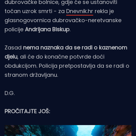
dubrovačke bolnice, gdje će se ustanoviti
točan uzrok smrti - za
Dnevnik.hr
rekla je
glasnogovornica dubrovačko-neretvanske
policije
Andrijana Biskup
.
Zasad
nema naznaka da se radi o kaznenom
djelu
, ali će do konačne potvrde doći
obdukcijom. Policija pretpostavlja da se radi o
stranom državljanu.
D.G.
PROČITAJTE JOŠ: