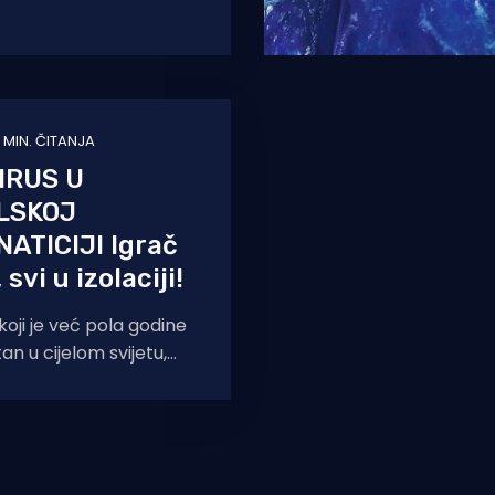
a nikakve šanse protiv
omčadi Ivice
 MIN. ČITANJA
IRUS U
LSKOJ
ATICIJI Igrač
 svi u izolaciji!
koji je već pola godine
an u cijelom svijetu,
oduzete mjere opreza