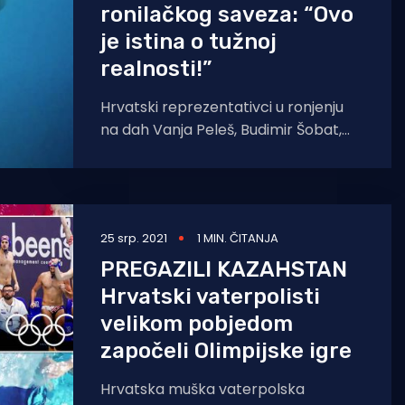
ronilačkog saveza: “Ovo
je istina o tužnoj
realnosti!”
Hrvatski reprezentativci u ronjenju
na dah Vanja Peleš, Budimir Šobat,
Mirela Kardašević, Enes Ćerimagić,
Ivana Aljinović, Hrvoje Škorić, Boris
Milošić
25 srp. 2021
1 MIN. ČITANJA
PREGAZILI KAZAHSTAN
Hrvatski vaterpolisti
velikom pobjedom
započeli Olimpijske igre
Hrvatska muška vaterpolska