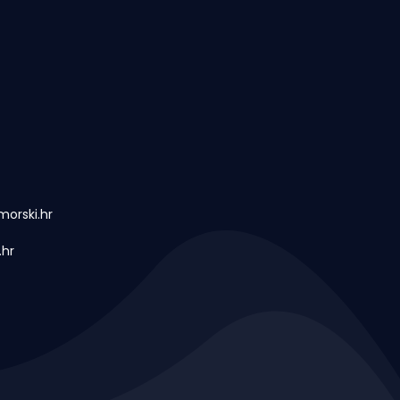
orski.hr
.hr