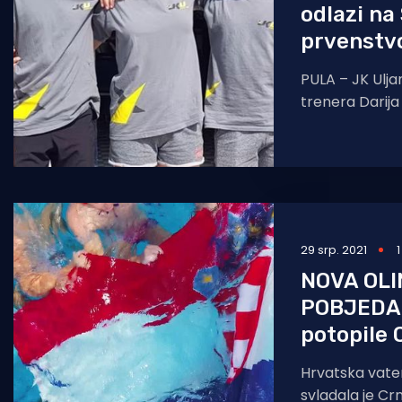
odlazi na
prvenstvo
PULA – JK Ulj
trenera Darija 
Edija Jurmana k
mjesto u repre
29 srp. 2021
NOVA OLI
POBJEDA
potopile
Hrvatska vate
svladala je Crn