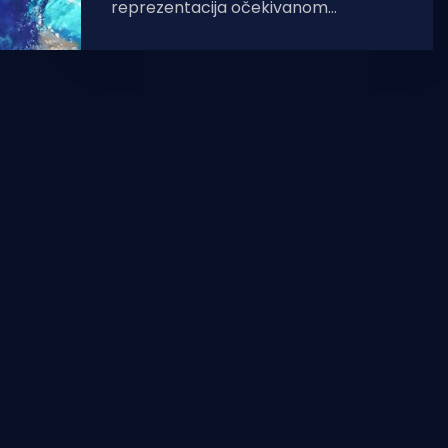
reprezentacija očekivanom
uvjerljivom 23-7 (4-1, 6-3, 8-1, 5-2)
pobjedom protiv Kazahstana
započela