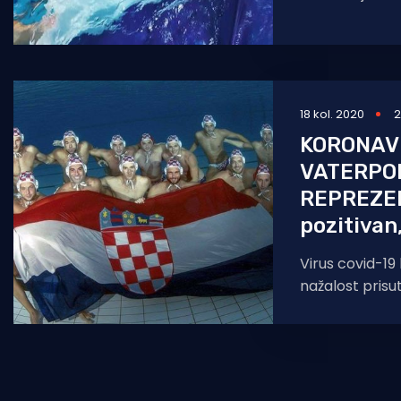
Gora nije imal
raspoložene m
18 kol. 2020
2
KORONAV
VATERPO
REPREZEN
pozitivan,
Virus covid-19 
nažalost prisut
nije uz sve p
zaobišao