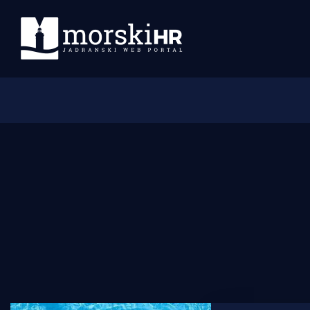
Početna
Morski plus
Morski TV
Obala
Otoci
Turizam i nautika