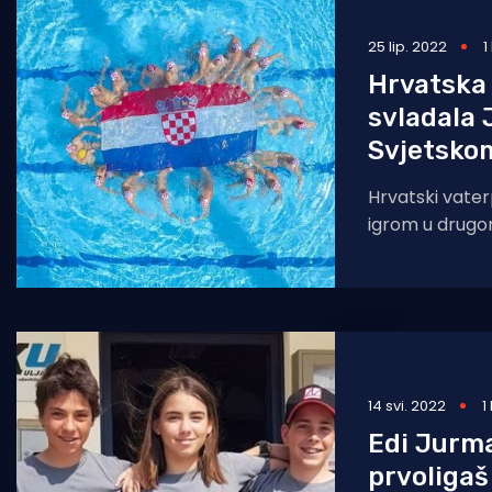
Pomorstvo
25 lip. 2022
1
Ribolov
Hrvatska 
svladala 
Ekologija
Svjetsko
Tradicija i kultura
Hrvatski vaterp
igrom u drug
svladali su Jap
7-2, 7-
14 svi. 2022
1
Edi Jurma
prvoligaš