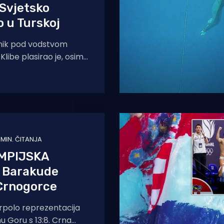
 Svjetsko
 u Turskoj
anik pod vodstvom
Klibe plasirao je, osim
oji si je osigurao
zentaciji,
1 MIN. ČITANJA
MPIJSKA
 Barakude
 Crnogorce
rpolo reprezentacija
u Goru s 13:8. Crna