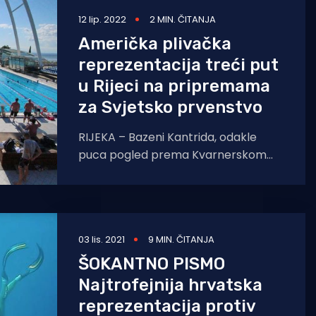
12 lip. 2022
2 MIN. ČITANJA
Američka plivačka
reprezentacija treći put
u Rijeci na pripremama
za Svjetsko prvenstvo
RIJEKA – Bazeni Kantrida, odakle
puca pogled prema Kvarnerskom
zaljevu, zapeli su za oko američkoj
plivačkoj reprezentaciji koja je uoči
Svjetskog
03 lis. 2021
9 MIN. ČITANJA
ŠOKANTNO PISMO
Najtrofejnija hrvatska
reprezentacija protiv