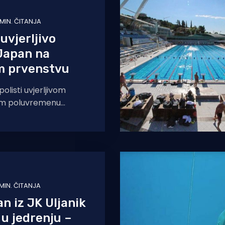
 MIN. ČITANJA
uvjerljivo
Japan na
m prvenstvu
olisti uvjerljivom
om poluvremenu
an sa 21-13 (4-3, 3-6,
 MIN. ČITANJA
n iz JK Uljanik
 u jedrenju –