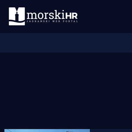
Početna
Morski plus
Morski TV
Obala
Otoci
Turizam i nautika