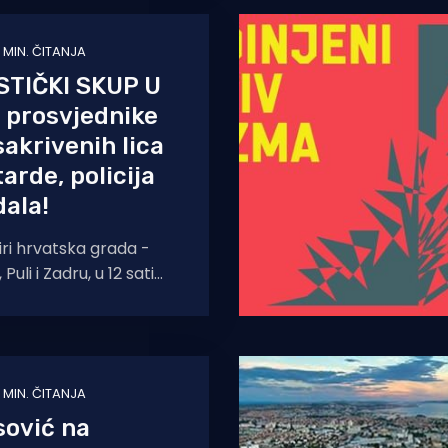
1 MIN. ČITANJA
STIČKI SKUP U
 prosvjednike
sakrivenih lica
arde, policija
ala!
iri hrvatska grada -
 Puli i Zadru, u 12 sati
vjedni marš u
cijative
1 MIN. ČITANJA
sović na