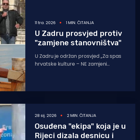
11 tra. 2026
1 MIN. ČITANJA
U Zadru prosvjed protiv
"zamjene stanovništva"
U Zadru je održan prosvjed „Za spas
hrvatske kulture – NE zamjeni
stanovništva“, koji organizira Udruga
za bolju Hrvatsku. Kako navode
28 sij. 2026
2 MIN. ČITANJA
Osuđena "ekipa" koja je u
Rijeci dizala desnicu i