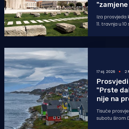
"zamjene
Iza prosvjeda k
11. travnja u 1
Narodnom trgu
17 sij. 2026
2 
Prosvjedi
"Prste da
nije na p
Tisuće prosvje
subotu širom 
solidarnosti s