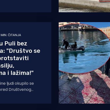
ičkog predsjednika
mpa
1 MIN. ČITANJA
u Puli bez
a: "Društvo se
rotstaviti
silju,
ma i lažima!"
ne ljudi okupilo se
spred Društvenog
dje je točno u podne
š