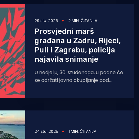
bacali
29 stu. 2025
2 MIN. ČITANJA
Prosvjedni marš
građana u Zadru, Rijeci,
Puli i Zagrebu, policija
najavila snimanje
U nedjelju, 30. studenoga, u podne će
se održati javno okupljanje pod
nazivom „Ujedinjeni protiv fašizma“.
Događaj će startati točno
24 stu. 2025
1 MIN. ČITANJA