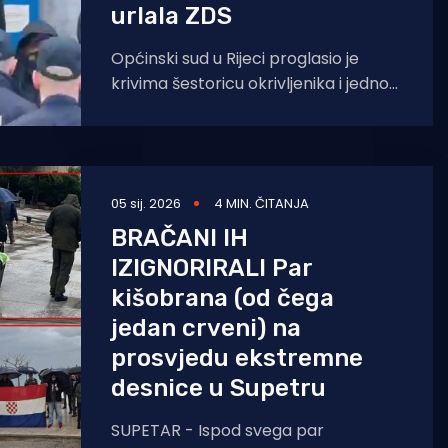
urlala ZDS
Općinski sud u Rijeci proglasio je
krivima šestoricu okrivljenika i jednog
maloljetnika zbog narušavanja
javnog reda i mira na Jadranskom
05 sij. 2026
4 MIN. ČITANJA
BRAČANI IH
IZIGNORIRALI Par
kišobrana (od čega
jedan crveni) na
prosvjedu ekstremne
desnice u Supetru
SUPETAR - Ispod svega par