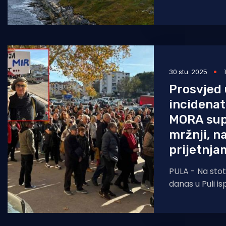
prijetnje amer
Donalda Tru
30 stu. 2025
Prosvjed 
incidenat
MORA sup
mržnji, na
prijetnja
PULA - Na stoti
danas u Puli i
centra Rojc, g
započeo mar