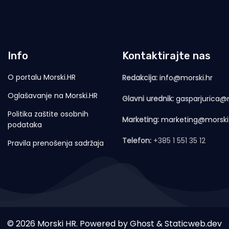
Info
Kontaktirajte nas
O portalu Morski.HR
Redakcija:
info@morski.hr
Oglašavanje na Morski.HR
Glavni urednik:
gasparjurica@m
Politika zaštite osobnih
Marketing:
marketing@morski
podataka
Telefon:
+385 1 551 35 12
Pravila prenošenja sadržaja
© 2026 Morski HR. Powered by
Ghost
&
Staticweb.dev