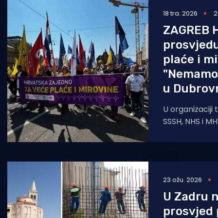
18 tra. 2026
2
Pomorstvo
ZAGREB H
Ribolov
prosvjedu
Ekologija
plaće i m
"Nemamo 
Tradicija i kultura
u Dubrov
U organizaciji 
SSSH, NHS i M
zagrebačkom 
"Hrvatska
23 ožu. 2026
U Zadru n
prosvjed 