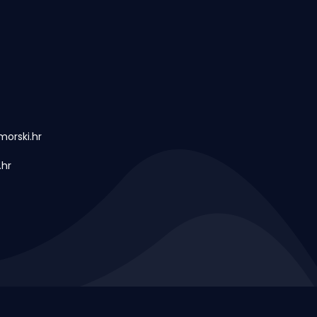
orski.hr
.hr