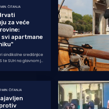
 MIN. ČITANJA
rvati
ju za veće
irovine:
svi apartmane
niku"
tri sindikalne središnjice
HS te SUH na glavnom je
trgu počeo prosvjed
1 MIN. ČITANJA
ajavljen
protiv