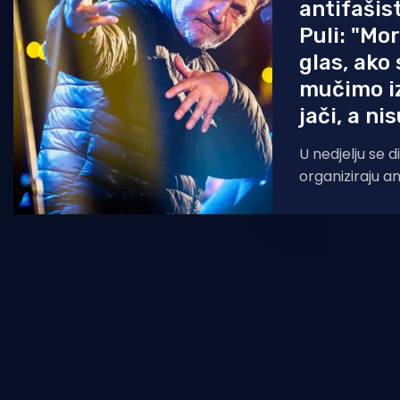
antifašis
Puli: "Mo
glas, ako
mučimo i
jači, a ni
U nedjelju se 
organiziraju an
Točno u podne,
hrvatska grada