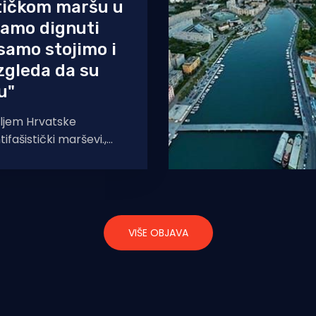
tičkom maršu u
ramo dignuti
 samo stojimo i
zgleda da su
su"
diljem Hrvatske
tifašistički marševi.,
 30. studenog u četiri
, Zagrebu, Zadru, Rijeci
VIŠE OBJAVA