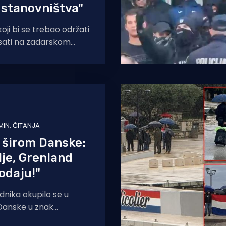
 stanovništva"
oji bi se trebao održati
0 sati na zadarskom
 stoji udruga "Za
MIN. ČITANJA
 širom Danske:
lje, Grenland
rodaju!"
dnika okupilo se u
Danske u znak
 Grenlandom u jeku