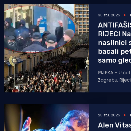
30 stu. 2025
ANTIFAŠI
RIJECI Na
nasilnici 
bacali pet
samo gled
RIJEKA - U čet
Zagrebu, Rijeci,
počeo je pros
organizaciji ini
28 stu. 2025
Alen Vita