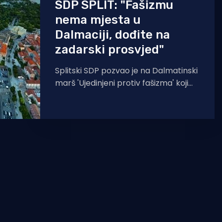
SDP SPLIT: "Fašizmu
nema mjesta u
Dalmaciji, dođite na
zadarski prosvjed"
Splitski SDP pozvao je na Dalmatinski
marš 'Ujedinjeni protiv fašizma' koji
će se održati u nedjelju, na Obali