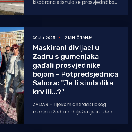
kišobrana stisnula se prosvjednička
svita u organizaciji Autohtone
Hrvatske stranke prava koja, kako se
čini, na
30 stu. 2025
2 MIN. ČITANJA
Maskirani divljaci u
Zadru s gumenjaka
gađali prosvjednike
bojom - Potpredsjednica
Sabora: "Je li simbolika
krv ili...?"
ZADAR - Tijekom antifašističkog
marša u Zadru zabilježen je incident u
kojem su dvojica maskiranih
muškaraca, s fantomkama na glavi,