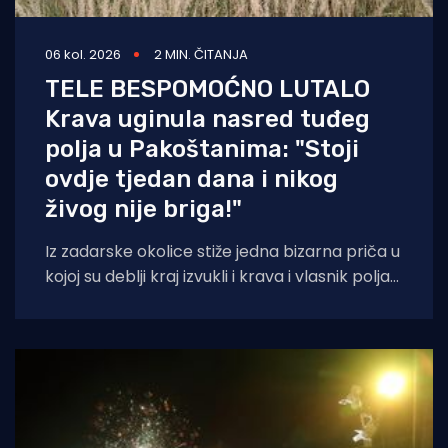
06 kol. 2026
2 MIN. ČITANJA
TELE BESPOMOĆNO LUTALO
Krava uginula nasred tuđeg
polja u Pakoštanima: "Stoji
ovdje tjedan dana i nikog
živog nije briga!"
Iz zadarske okolice stiže jedna bizarna priča u
kojoj su deblji kraj izvukli i krava i vlasnik polja
na kojem