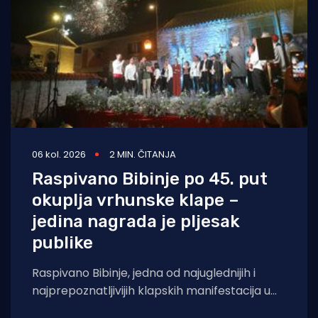
06 kol. 2026
2 MIN. ČITANJA
Raspivano Bibinje po 45. put
okuplja vrhunske klape –
jedina nagrada je pljesak
publike
Raspivano Bibinje, jedna od najuglednijih i
najprepoznatljivijih klapskih manifestacija u
Hrvatskoj, ove će godine doživjeti svoje 45.