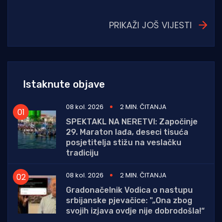
PRIKAŽI JOŠ VIJESTI
Istaknute objave
08 kol. 2026
2 MIN. ČITANJA
SPEKTAKL NA NERETVI: Započinje
29. Maraton lađa, deseci tisuća
posjetitelja stižu na veslačku
tradiciju
08 kol. 2026
2 MIN. ČITANJA
Gradonačelnik Vodica o nastupu
srbijanske pjevačice: "„Ona zbog
svojih izjava ovdje nije dobrodošla!“