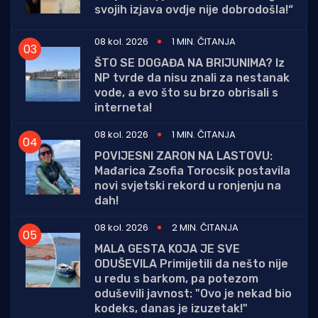
svojih izjava ovdje nije dobrodošla!“
08 kol. 2026
1 MIN. ČITANJA
ŠTO SE DOGAĐA NA BRIJUNIMA? Iz
NP tvrde da nisu znali za nestanak
vode, a evo što su brzo obrisali s
interneta!
08 kol. 2026
1 MIN. ČITANJA
POVIJESNI ZARON NA LASTOVU:
Mađarica Zsofia Torocsik postavila
novi svjetski rekord u ronjenju na
dah!
08 kol. 2026
2 MIN. ČITANJA
MALA GESTA KOJA JE SVE
ODUŠEVILA Primijetili da nešto nije
u redu s barkom, pa potezom
oduševili javnost: "Ovo je nekad bio
kodeks, danas je izuzetak!"