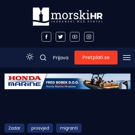
Pretplati se
Prijava
Početna
Morski plus
Morski TV
Obala
Zadar
prosvjed
migranti
Otoci