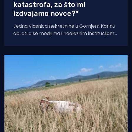
katastrofa, za što mi
izdvajamo novce?"
Jedna vlasnica nekretnine u Gornjem Karinu
obratila se medijima i nadležnim institucijama
otvorenim pismom u kojem iznosi niz kritika
na