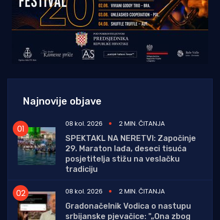
Najnovije objave
08 kol. 2026
2 MIN. ČITANJA
SPEKTAKL NA NERETVI: Započinje
29. Maraton lađa, deseci tisuća
posjetitelja stižu na veslačku
tradiciju
08 kol. 2026
2 MIN. ČITANJA
Gradonačelnik Vodica o nastupu
srbijanske pjevačice: "„Ona zbog