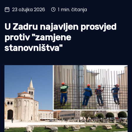
23 ožujka 2026
1 min. čitanja
Turizam i nautika
Pomorstvo
U Zadru najavljen prosvjed
Ribolov
protiv "zamjene
stanovništva"
Ekologija
Tradicija i kultura