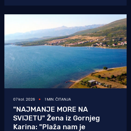
eklatantnog idiotizma, ekstremne gluposti,
neobranjive drskosti i
07 kol. 2026
1 MIN. ČITANJA
"NAJMANJE MORE NA
SVIJETU" Žena iz Gornjeg
Karina: "Plaža nam je