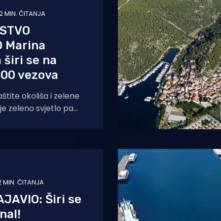
2 MIN. ČITANJA
RSTVO
 Marina
 širi se na
200 vezova
štite okoliša i zelene
 je zeleno svjetlo pa
mora raditi postupak
aja na okoliš
2 MIN. ČITANJA
JAVIO: Širi se
nal!