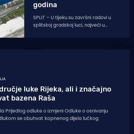
godina
SPLIT – U tijeku su završni radovi u
splitskoj gradskoj luci, najveći u
posljednjih 150 godina. U sklopu
projekta obala je
NJA
dručje luke Rijeka, ali i značajno
vat bazena Raša
ila Prijedlog odluke o izmjeni Odluke o osnivanju
ke uprave Rijeka. Odlukom se obuhvat kopnenog dijela lučkog