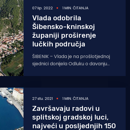
07 lip. 2022
1 MIN. ČITANJA
Vlada odobrila
Šibensko-kninskoj
županiji proširenje
lučkih područja
ŠIBENIK – Vlada je na prošlotjednoj
sjednici donijela Odluku o davanju
suglasnosti na Odluku Županijske
skupštine Šibensko-kninske županije
o izmjenama
27 stu. 2021
1 MIN. ČITANJA
Završavaju radovi u
splitskoj gradskoj luci,
najveći u posljednjih 150