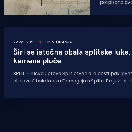
potpisana dva
Aneks Sporazu
međusobni odno
projekta
22 kol. 2020
1 MIN. ČITANJA
Širi se istočna obala splitske luke,
kamene ploče
SPLIT – Lučka uprava Split otvorila je postupak jav
obnovu Obale kneza Domagoja u Splitu. Projektni p