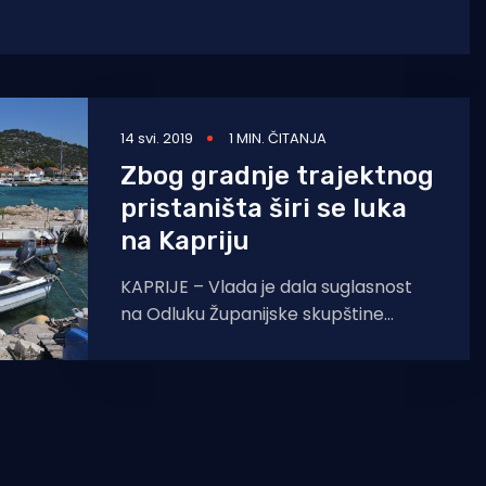
14 svi. 2019
1 MIN. ČITANJA
Zbog gradnje trajektnog
pristaništa širi se luka
na Kapriju
KAPRIJE – Vlada je dala suglasnost
na Odluku Županijske skupštine
Šibensko-kninske županije o
proširenju granica lučkog područja
(luka Kaprije). Podsjetimo,