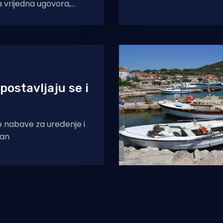
 vrijedna ugovora,
ma kojim će se urediti
si za realizaciju
 postavljaju se i
ne nabave za uređenje i
lan