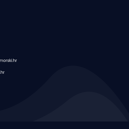
orski.hr
.hr