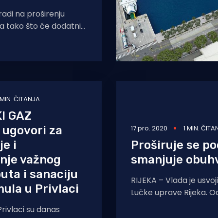
radi na proširenju
a tako što će dodatnih
učiniti dostupnim za
omet, a istovremeno
 MIN. ČITANJA
I GAZ
 ugovori za
17 pro. 2020
1 MIN. ČITA
je i
Proširuje se po
nje važnog
smanjuje obuh
uta i sanaciju
RIJEKA – Vlada je usvoj
ula u Privlaci
Luč
rivlaci su danas