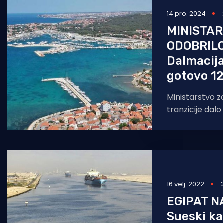
14 pro. 2024
Pomorstvo
MINISTA
Ribolov
ODOBRILO
Ekologija
Dalmacija
gotovo 1
Tradicija i kultura
Ministarstvo za
tranzicije dalo
investitor ne 
procjene utjec
16 velj. 2022
EGIPAT NA
Sueski ka