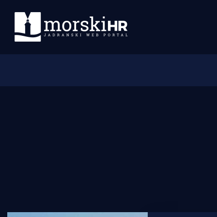
Početna
Morski plus
Morski TV
Obala
Otoci
Turizam i nautika