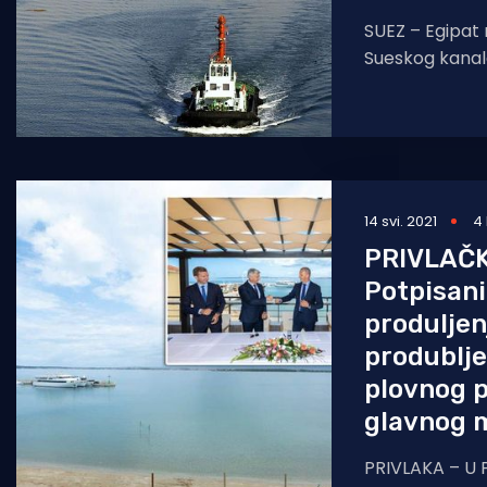
SUEZ – Egipat 
Sueskog kanal
10 kilometara 
dvosmjerni pr
14 svi. 2021
4
PRIVLAČK
Potpisani
produljen
produblje
plovnog p
glavnog m
PRIVLAKA – U P