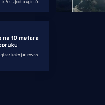
r tužnu vijest o uginuću
vate želve kod Malog
li su
o na 10 metara
 poruku
liser kako juri ravno