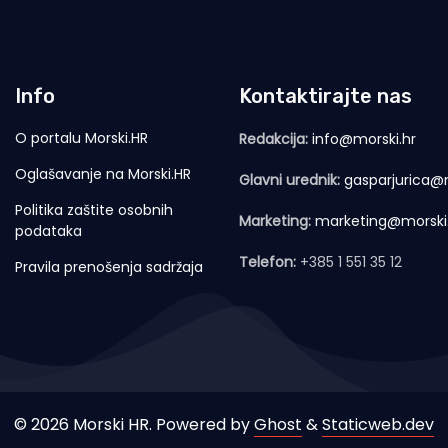
Info
Kontaktirajte nas
O portalu Morski.HR
Redakcija:
info@morski.hr
Oglašavanje na Morski.HR
Glavni urednik:
gasparjurica@m
Politika zaštite osobnih
Marketing:
marketing@morski
podataka
Telefon:
+385 1 551 35 12
Pravila prenošenja sadržaja
© 2026 Morski HR. Powered by
Ghost
&
Staticweb.dev