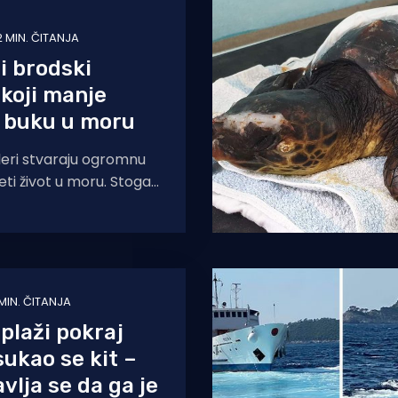
2 MIN. ČITANJA
i brodski
 koji manje
a buku u moru
leri stvaraju ogromnu
ti život u moru. Stoga
vi dizajn propelera koji
buči
MIN. ČITANJA
plaži pokraj
ukao se kit –
vlja se da ga je