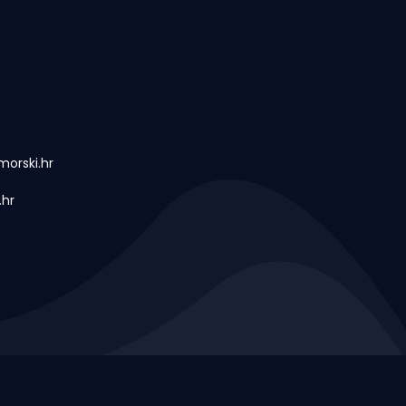
orski.hr
.hr