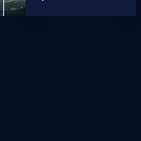
Bola. Detalje je za Dalmaciju danas
otkrio lučki kapetan