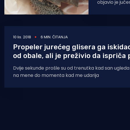
objavio je juče
zaštićene gla
Lošinja. Upozori
10 lis. 2018
6 MIN. ČITANJA
Propeler jurećeg glisera ga iskida
od obale, ali je preživio da ispriča
Dvije sekunde prošle su od trenutka kad san ugleda g
na mene do momenta kad me udarija