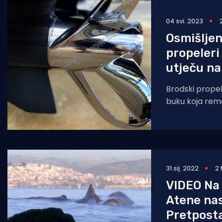
Pomorstvo
04 svi. 2023
Ribolov
Osmišljen
propeleri
Ekologija
utječu n
Tradicija i kultura
Brodski prope
buku koja reme
je osmišljen no
mnogo manje 
31 sij. 2022
2 
VIDEO Na 
Atene nas
Pretposta