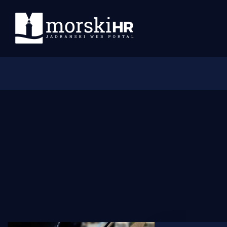
Početna
Morski plus
Morski TV
Obala
Otoci
Turizam i nautika