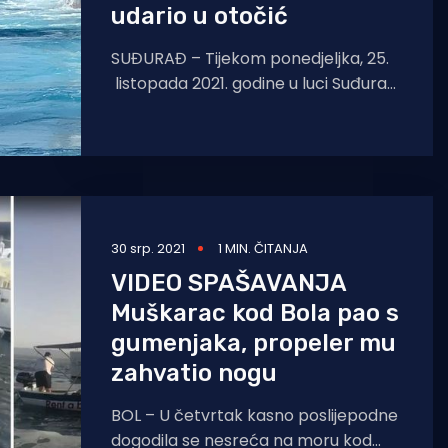
udario u otočić
SUĐURAĐ – Tijekom ponedjeljka, 25.
listopada 2021. godine u luci Suđurađ
na otoku Šipanu došlo je do
oštećenja brodskog vijka M/
30 srp. 2021
1 MIN. ČITANJA
VIDEO SPAŠAVANJA
Muškarac kod Bola pao s
gumenjaka, propeler mu
zahvatio nogu
BOL – U četvrtak kasno poslijepodne
dogodila se nesreća na moru kod