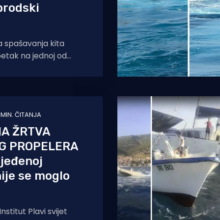
 brodski
a spašavanja kita
petak na jednoj od
j rivijeri. Kljunasti kit
1 MIN. ČITANJA
NA ŽRTVA
G PROPELERA
ijeđenoj
nije se moglo
nstitut Plavi svijet