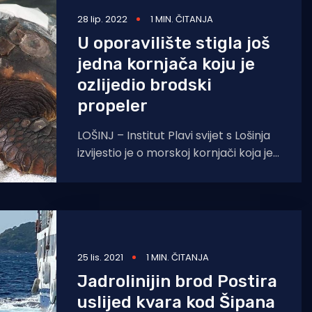
28 lip. 2022
1 MIN. ČITANJA
U oporavilište stigla još
jedna kornjača koju je
ozlijedio brodski
propeler
LOŠINJ – Institut Plavi svijet s Lošinja
izvijestio je o morskoj kornjači koja je
neki dan stigla u oporavilište nakon
što
25 lis. 2021
1 MIN. ČITANJA
Jadrolinijin brod Postira
uslijed kvara kod Šipana