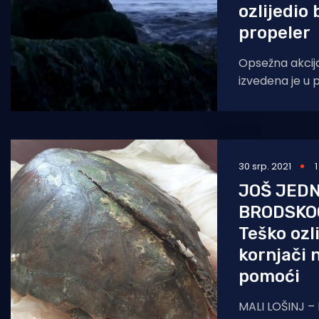
ozlijedio
propeler
Opsežna akcij
izvedena je u 
plaža na atensko
dug 3,5
30 srp. 2021
JOŠ JED
BRODSKO
Teško ozl
kornjači 
pomoći
MALI LOŠINJ – I