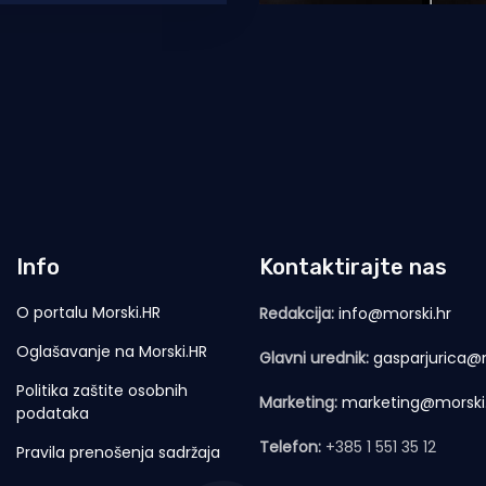
amo za
Info
Kontaktirajte nas
O portalu Morski.HR
Redakcija:
info@morski.hr
Oglašavanje na Morski.HR
Glavni urednik:
gasparjurica@m
Politika zaštite osobnih
Marketing:
marketing@morski
podataka
Telefon:
+385 1 551 35 12
Pravila prenošenja sadržaja