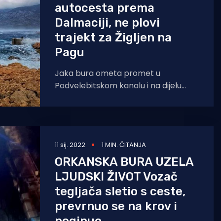
autocesta prema
Dalmaciji, ne plovi
trajekt za Žigljen na
Pagu
Jaka bura ometa promet u
Podvelebitskom kanalu i na dijelu
Kvarnera. U prekidu je trajektna linija
Prizna-Žigljen, kao i
11 sij. 2022
1 MIN. ČITANJA
ORKANSKA BURA UZELA
LJUDSKI ŽIVOT Vozač
tegljača sletio s ceste,
prevrnuo se na krov i