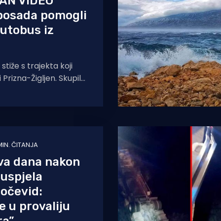
AN VIDEO
 posada pomogli
autobus iz
stiže s trajekta koji
i Prizna-Žigljen. Skupilo
škaraca kako bi
ti autobus
MIN. ČITANJA
dva dana nakon
 uspjela
 očevid:
e u provaliju