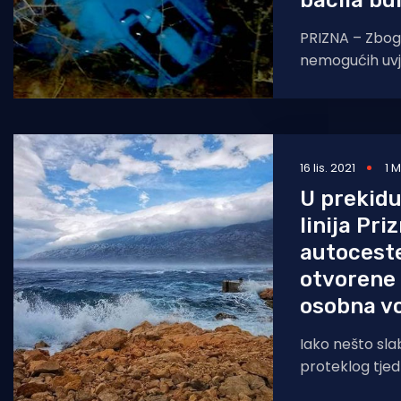
bacila bu
PRIZNA – Zbog
nemogućih uvj
policija je te
napraviti očevi
16 lis. 2021
1 
U prekidu
linija Pri
autocest
otvorene
osobna vo
Iako nešto sla
proteklog tjedn
danas stvara 