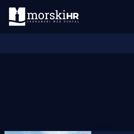
Početna
Morski plus
Morski TV
Obala
Otoci
Turizam i nautika