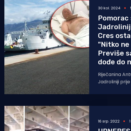
30 kol. 2024
Pomorstvo
Pomorac 
Ribolov
Jadrolini
Ekologija
Cres osta
"Nitko ne
Tradicija i kultura
Previše s
dođe do n
Riječanina Antu
Jadroliniji prij
pogodio slove
"Cres" na
16 srp. 2022