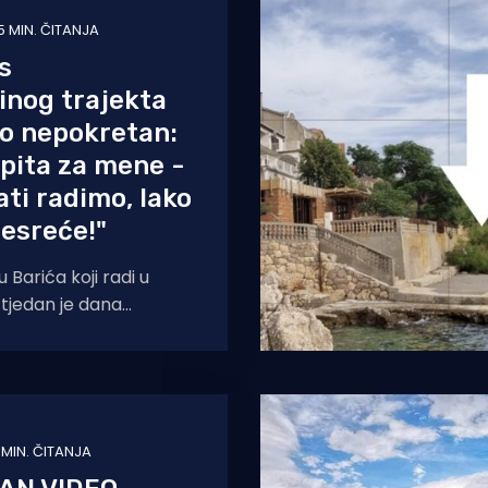
5 MIN. ČITANJA
s
jinog trajekta
o nepokretan:
 pita za mene -
ati radimo, lako
esreće!"
 Barića koji radi u
e tjedan je dana
nski kamper na brodu
1 MIN. ČITANJA