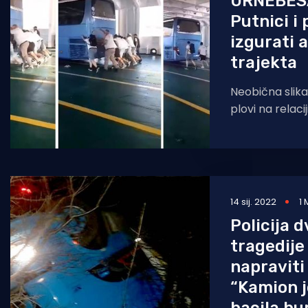
URNEBES
Putnici i
izgurati 
trajekta
Neobična slika 
plovi na relacij
se desetak mu
pomogli izgura
14 sij. 2022
1 
Policija 
tragedije
napraviti
“Kamion j