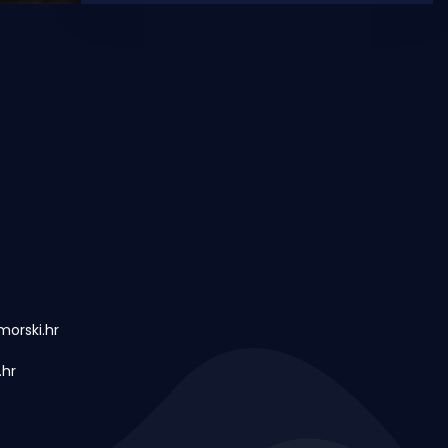
šulja po
orski.hr
.hr