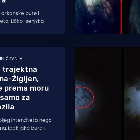
ra”
 orkanske bure i
eta, Ličko-senjska
k nakon dva dana uspjela
d i utvrditi
MIN. ČITANJA
 trajektna
zna-Žigljen,
e prema moru
 samo za
zila
bijeg intenziteta nego
a, ipak jaka bura i
probleme u prometu.