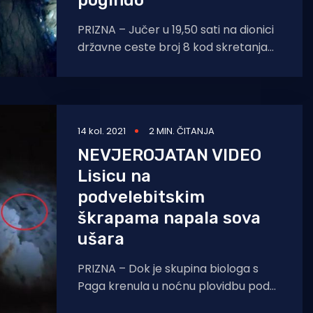
poginuo
PRIZNA – Jučer u 19,50 sati na dionici
državne ceste broj 8 kod skretanja
za Priznu za vrijeme zabrane
prometovanja
14 kol. 2021
2 MIN. ČITANJA
NEVJEROJATAN VIDEO
Lisicu na
podvelebitskim
škrapama napala sova
ušara
PRIZNA – Dok je skupina biologa s
Paga krenula u noćnu plovidbu pod
Velebitom, ugledali su lisicu kako se