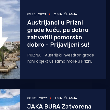
09 stu. 2023
2 MIN. ČITANJA
Austrijanci u Prizni
grade kuću, pa dobro
zahvatili pomorsko
dobro - Prijavljeni su!
PRIZNA - Austrijski investitori grade
novi objekt uz samo more u Prizni
kod Senja. Kako navodi stranica Halo,
inspektore, prijavljeni su
06 ožu. 2022
1 MIN. ČITANJA
JAKA BURA Zatvorena