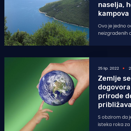
naselja, h
kampova
Ovo je jedno o
neizgrađenih o
Gotovo 18 kil
bez naselja, h
25 lip. 2022
2
Zemlje s
dogovora 
prirode d
približav
S obzirom da 
isteka roka za