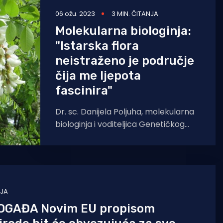
06 ožu. 2023
3 MIN. ČITANJA
Molekularna biologinja:
"Istarska flora
neistraženo je područje
čija me ljepota
fascinira"
Dr. sc. Danijela Poljuha, molekularna
biologinja i voditeljica Genetičkog
laboratorija u Institutu za
poljoprivredu i turizam u Poreču.
Objasnila je
NJA
OGAĐA Novim EU propisom