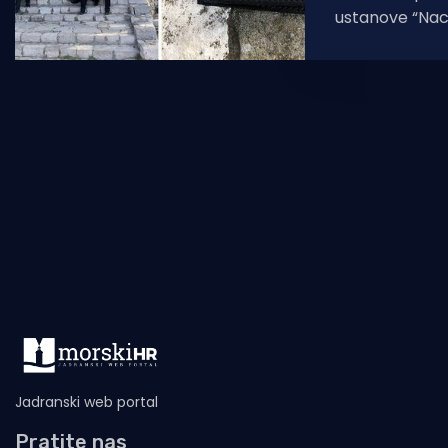
ustanove “Naci
utorak 29. lipn
službene iskaz
prirode.
Jadranski web portal
Pratite nas