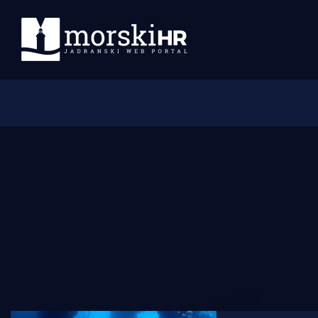
Početna
Morski plus
Morski TV
Obala
Otoci
Turizam i nautika