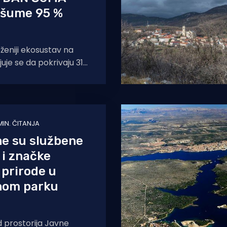
 šume 95 %
ženiji ekosustav na
juje se da pokrivaju 31%
ne kopnene površine
u preko
 MIN. ČITANJA
ne su službene
 i značke
prirode u
nom parku
 prostorija Javne