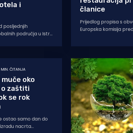
restauracija pr
otela i
članice
Prijedlog propisa s obv
d posljednjih
Europska komisija pred
balnih područja u Istri.
ekosustave u
ometara prirodne obale
otela i kampova.
 MIN. ČITANJA
e muče oko
o zaštiti
ok se rok
a
je ostao samo dan do
 izradu nacrta