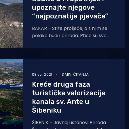
upoznajte njegove
“najpoznatije pjevače”
BAKAR – Stiže proljeće, a s njim se
polako budi i priroda. Ptice su sve
glasnije i živahnije, a mnogi nisu
08 svi. 2021
3 MIN. ČITANJA
Kreće druga faza
turističke valorizacije
kanala sv. Ante u
Šibeniku
ŠIBENIK – Javnoj ustanovi Priroda