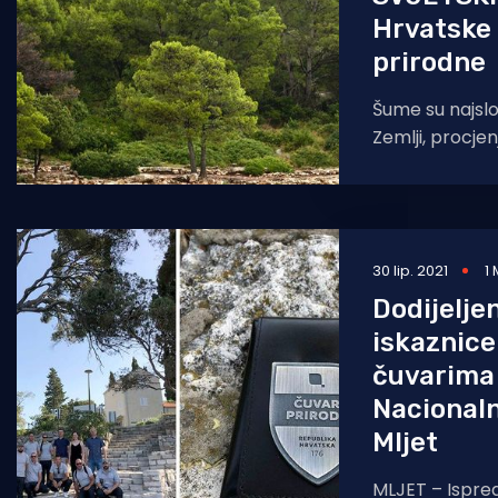
Hrvatske
prirodne
Šume su najslo
Zemlji, procjen
ukupne zemlji
kao i da čuvaj
30 lip. 2021
1
Dodijelje
iskaznice
čuvarima 
Nacional
Mljet
MLJET – Ispred