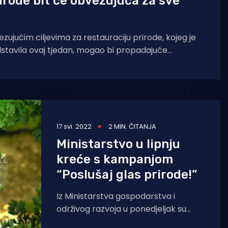
irode bit će obvezujuća za sve
ezujućim ciljevima za restauraciju prirode, kojeg je
stavila ovaj tjedan, mogao bi propadajuće
17 svi. 2022
2 MIN. ČITANJA
Ministarstvo u lipnju
kreće s kampanjom
“Poslušaj glas prirode!”
Iz Ministarstva gospodarstva i
održivog razvoja u ponedjeljak su
najavili da će 8. lipnja, u sklopu