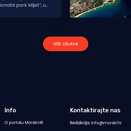
onalni park Mljet”, u
ja dodijeljene su
nice i značke čuvarima
VIŠE OBJAVA
Info
Kontaktirajte nas
O portalu Morski.HR
Redakcija:
info@morski.hr