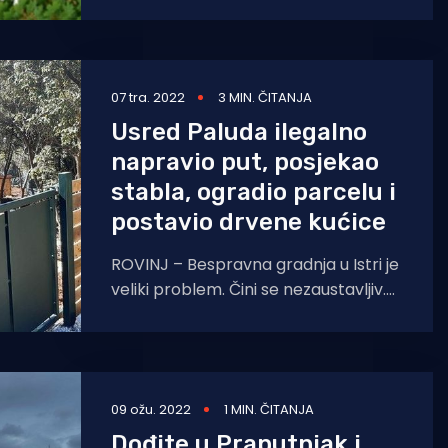
provedbe EU projekta, krenuti
07 tra. 2022
3 MIN. ČITANJA
Usred Paluda ilegalno
napravio put, posjekao
stabla, ogradio parcelu i
postavio drvene kućice
ROVINJ – Bespravna gradnja u Istri je
veliki problem. Čini se nezaustavljiv.
Na njega je jučer ponovno ukazao
predsjednik Kluba zastupnika
09 ožu. 2022
1 MIN. ČITANJA
Dođite u Praputnjak i