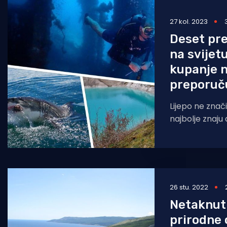
Pomorstvo
27 kol. 2023
Ribolov
Deset pre
na svijet
Ekologija
kupanje n
Tradicija i kultura
preporuč
Lijepo ne znači
najbolje znaju 
svijetom i istr
Mjesta koja na
26 stu. 2022
Netaknuti
prirodne 