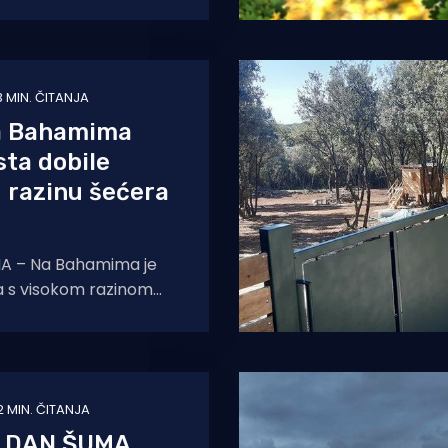
a o zaštiti globalne
3 MIN. ČITANJA
a Bahamima
sta dobile
 razinu šećera
 – Na Bahamima je
a s visokom razinom
i to zbog ekoturista koji
2 MIN. ČITANJA
I DAN ŠUMA