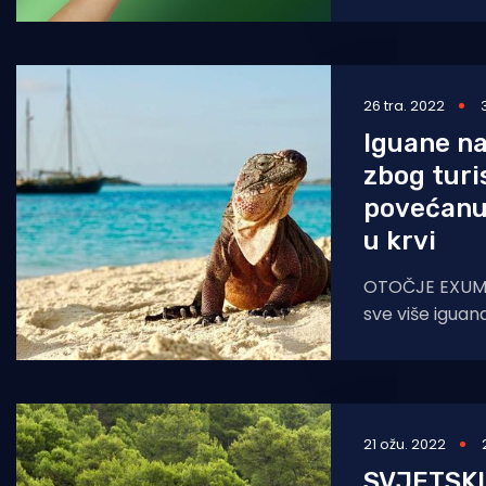
sporazuma UN-
biološke
26 tra. 2022
Iguane n
zbog turi
povećanu
u krvi
OTOČJE EXUMA
sve više iguan
šećera u krvi, 
ih
21 ožu. 2022
SVJETSK