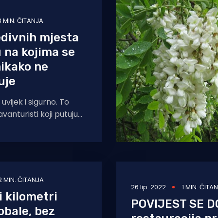
3 MIN. ČITANJA
divnih mjesta
u na kojima se
ikako ne
uje
 uvijek i sigurno. To
avanturisti koji putuju
ažuju daleke zemlje.
s
2 MIN. ČITANJA
26 lip. 2022
1 MIN. ČITA
 kilometri
POVIJEST SE D
obale, bez