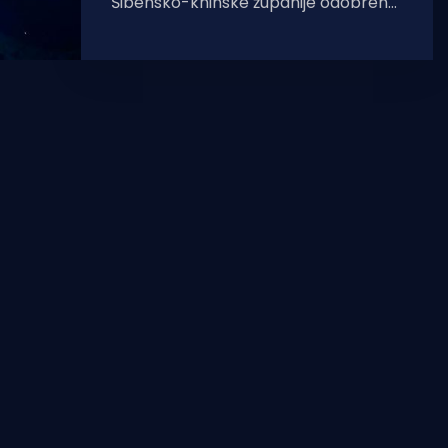
Šibensko-kninske županije odobrena
su sredstva pomoći Fonda za zaštitu
okoliša i energetsku učinkovitost za
sufinanciranje