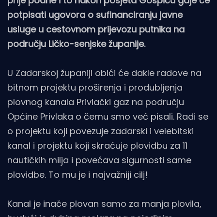
prije podne i to nakon posjeta Gospiću gdje će
potpisati ugovora o sufinanciranju javne
usluge u cestovnom prijevozu putnika na
području Ličko-senjske županije.
U Zadarskoj županiji obići će dakle radove na
bitnom projektu proširenja i produbljenja
plovnog kanala Privlački gaz na području
Općine Privlaka o čemu smo već pisali. Radi se
o projektu koji povezuje zadarski i velebitski
kanal i projektu koji skraćuje plovidbu za 11
nautičkih milja i povećava sigurnosti same
plovidbe. To mu je i najvažniji cilj!
Kanal je inače plovan samo za manja plovila,