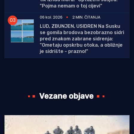
"Pojma nemam o toj cijevi"
06 kol. 2026
2 MIN. ČITANJA
LUD, ZBUNJEN, USIDREN Na Susku
se gomila brodova bezobrazno sidri
pred znakom zabrane sidrenja:
"Ometaju opskrbu otoka, a obližnje
je sidrište - prazno!"
Vezane objave