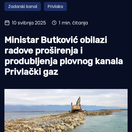
Zadarski kanal
Privlaka
Turizam i nautika
Pomorstvo
10 svibnja 2025
1 min. čitanja
Ribolov
Ministar Butković obilazi
Ekologija
radove proširenja i
Tradicija i kultura
produbljenja plovnog kanala
Privlački gaz