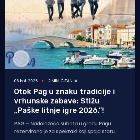
06 kol. 2026
2 MIN. ČITANJA
Otok Pag u znaku tradicije i
vrhunske zabave: Stižu
„Paške litnje igre 2026.”!
PAG – Nadolazeća subota u gradu Pagu
rezervirana je za spektakl koji spaja staru
tradiciju, natjecateljski duh i vrhunski provod.