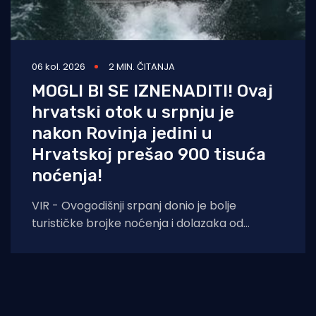
06 kol. 2026
2 MIN. ČITANJA
MOGLI BI SE IZNENADITI! Ovaj
hrvatski otok u srpnju je
nakon Rovinja jedini u
Hrvatskoj prešao 900 tisuća
noćenja!
VIR - Ovogodišnji srpanj donio je bolje
turističke brojke noćenja i dolazaka od
lanjskih: tijekom srpnja na otoku Viru
ostvareno je