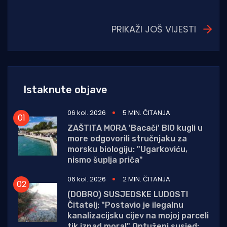
PRIKAŽI JOŠ VIJESTI
Istaknute objave
06 kol. 2026
5 MIN. ČITANJA
ZAŠTITA MORA 'Bacači' BIO kugli u
more odgovorili stručnjaku za
morsku biologiju: "Ugarkoviću,
nismo šuplja priča"
06 kol. 2026
2 MIN. ČITANJA
(DOBRO) SUSJEDSKE LUDOSTI
Čitatelj: "Postavio je ilegalnu
kanalizacijsku cijev na mojoj parceli
tik iznad mora!" Optuženi susjed: