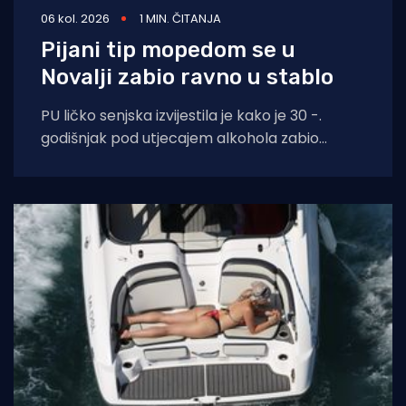
06 kol. 2026
1 MIN. ČITANJA
Pijani tip mopedom se u
Novalji zabio ravno u stablo
PU ličko senjska izvijestila je kako je 30 -.
godišnjak pod utjecajem alkohola zabio
moped zagrebačkih registracija u drvo.
Prometna se