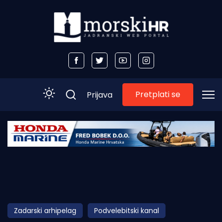
Pretplati se
Prijava
Početna
Morski plus
Morski TV
Obala
Zadarski arhipelag
Podvelebitski kanal
Otoci