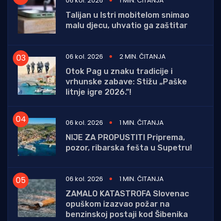
06 kol. 2026
1 MIN. ČITANJA
Talijan u Istri mobitelom snimao
malu djecu, uhvatio ga zaštitar
06 kol. 2026
2 MIN. ČITANJA
Otok Pag u znaku tradicije i
vrhunske zabave: Stižu „Paške
litnje igre 2026.”!
06 kol. 2026
1 MIN. ČITANJA
NIJE ZA PROPUSTITI Priprema,
pozor, ribarska fešta u Supetru!
06 kol. 2026
1 MIN. ČITANJA
ZAMALO KATASTROFA Slovenac
opuškom izazvao požar na
benzinskoj postaji kod Šibenika