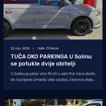
22 ožu. 2025
1 MIN. ČITANJA
TUČA OKO PARKINGA U Solinu
se potukle dvije obitelji
U Solinu je jučer oko 16:40 u ulici Put mira došlo
do tučnjave između više osoba, članova dviju
obitelji,