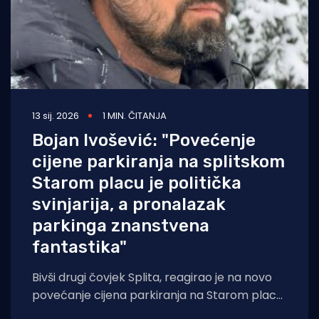
13 sij. 2026
1 MIN. ČITANJA
Bojan Ivošević: "Povećenje
cijene parkiranja na splitskom
Starom placu je politička
svinjarija, a pronalazak
parkinga znanstvena
fantastika"
Bivši drugi čovjek Splita, reagirao je na novo
povećanje cijena parkiranja na Starom placu.
Oštro je poručio kako se takav