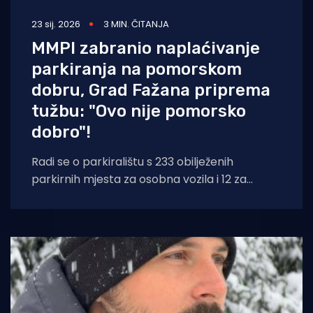
23 sij. 2026
3 MIN. ČITANJA
MMPI zabranio naplaćivanje
parkiranja na pomorskom
dobru, Grad Fažana priprema
tužbu: "Ovo nije pomorsko
dobro"!
Radi se o parkiralištu s 233 obilježenih
parkirnih mjesta za osobna vozila i 12 za
osobe s invaliditetom, pet za