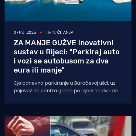
07 tra. 2025
1 MIN. ČITANJA
ZA MANJE GUŽVE Inovativni
sustav u Rijeci: "Parkiraj auto
i vozi se autobusom za dva
eura ili manje"
Cjelodnevno parkiranje u Baračevoj ulici, uz
prijevoz do centra grada po cijeni od dva do
pet eura autobusom na liniji