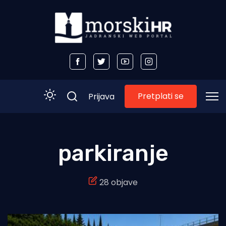
Pretplati se
Prijava
Početna
parkiranje
Morski plus
28 objave
Morski TV
Obala
Otoci