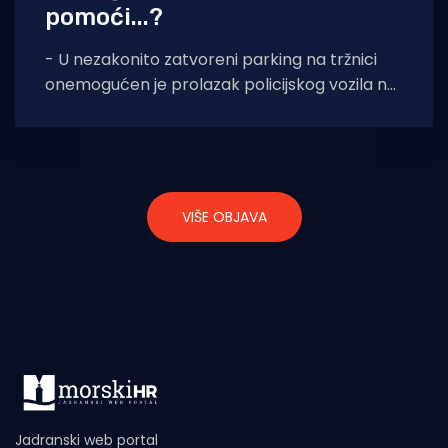
pomoći...?
- U nezakonito zatvoreni parking na tržnici
onemogućen je prolazak policijskog vozila na
intervenciju. Naime, i policija treba platiti
parking - pišu
VIŠE OBJAVA
Jadranski web portal