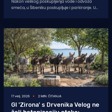
Nakon velikog poskupljenja vode i odvoza
smeća, u Šibeniku poskupljuje i parkiranje. U
nekim zonama cijena je narasla i za
17 velj. 2026
2 MIN. ČITANJA
GI 'Zirona' s Drvenika Velog ne