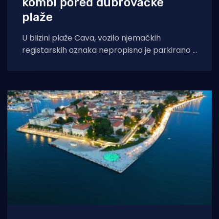
kombi pored dubrovačke
plaže
U blizini plaže Cava, vozilo njemačkih
registarskih oznaka nepropisno je parkirano i
time je uzurpiralo javni prostor. Ovakva
praksa nije