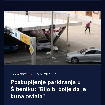
zato pokrenuta je
07 svi. 2026
1 MIN. ČITANJA
Poskupljenje parkiranja u
Šibeniku: "Bilo bi bolje da je
kuna ostala"