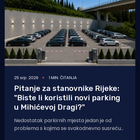
Turizam i nautika
Pomorstvo
Ribolov
Ekologija
Tradicija i kultura
25 srp. 2026
1 MIN. ČITANJA
Pitanje za stanovnike Rijeke:
"Biste li koristili novi parking
u Mihićevoj Dragi?"
Nedostatak parkirnih mjesta jedan je od
problema s kojima se svakodnevno susreću
brojni stanovnici riječkih kvartova. Upravo