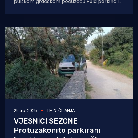
pulskom gradskom poduzeću Pula parking i
to zbog navodnih sumnjivih poslova te
25 tra. 2025
1 MIN. ČITANJA
VJESNICI SEZONE
Protuzakonito parkirani