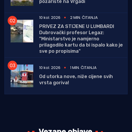
požarište na Vrgadi
10 kol. 2026
2 MIN. ČITANJA
PRIVEZ ZA STIJENE U LUMBARDI
Dubrovački profesor Legaz:
"Ministarstvo je namjerno
prilagodilo kartu da bi ispalo kako je
sve po propisima"
10 kol. 2026
1 MIN. ČITANJA
Od utorka nove, niže cijene svih
vrsta goriva!
Vezane objave