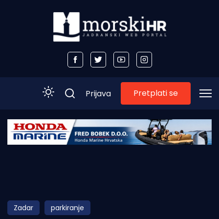
Pretplati se
Prijava
Početna
Morski plus
Morski TV
Obala
Zadar
parkiranje
Otoci