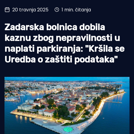
20 travnja 2025
1 min. čitanja
Turizam i nautika
Pomorstvo
Zadarska bolnica dobila
Ribolov
kaznu zbog nepravilnosti u
naplati parkiranja: "Kršila se
Ekologija
Uredba o zaštiti podataka"
Tradicija i kultura