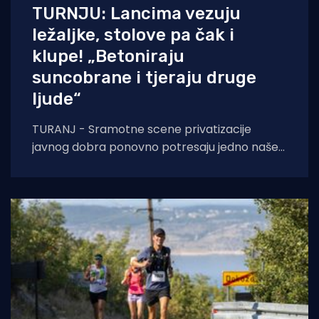
TURNJU: Lancima vezuju
ležaljke, stolove pa čak i
klupe! „Betoniraju
suncobrane i tjeraju druge
ljude“
TURANJ - Sramotne scene privatizacije
javnog dobra ponovno potresaju jedno naše
turističko mjesto. Iz Turnja nam se javio
ogorčeni lokalni iznajmljivač