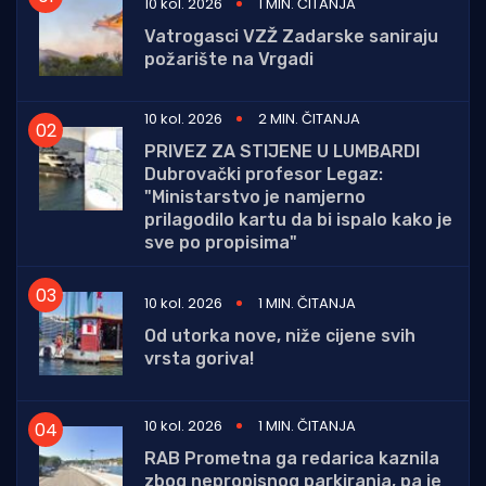
10 kol. 2026
1 MIN. ČITANJA
Vatrogasci VZŽ Zadarske saniraju
požarište na Vrgadi
10 kol. 2026
2 MIN. ČITANJA
PRIVEZ ZA STIJENE U LUMBARDI
Dubrovački profesor Legaz:
"Ministarstvo je namjerno
prilagodilo kartu da bi ispalo kako je
sve po propisima"
10 kol. 2026
1 MIN. ČITANJA
Od utorka nove, niže cijene svih
vrsta goriva!
10 kol. 2026
1 MIN. ČITANJA
RAB Prometna ga redarica kaznila
zbog nepropisnog parkiranja, pa je