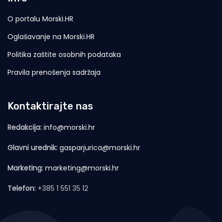
O portalu Morski.HR
Oglašavanje na Morski.HR
Politika zaštite osobnih podataka
Pravila prenošenja sadržaja
Kontaktirajte nas
Redakcija:
info@morski.hr
Glavni urednik:
gasparjurica@morski.hr
Marketing:
marketing@morski.hr
Telefon:
+385 1 551 35 12