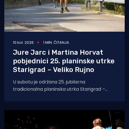
10 kol. 2026
1 MIN. ČITANJA
Jure Jarc i Martina Horvat
pobjednici 25. planinske utrke
Starigrad – Veliko Rujno
U subotu je održana 25. jubilarna
tradicionalna planinska utrka Starigrad –
Veliko Rujno, u organizaciji Hrvatskog
atletskog kluba Sveti Ante Poličnik.