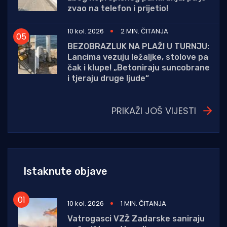
zvao na telefon i prijetio!
10 kol. 2026
2 MIN. ČITANJA
BEZOBRAZLUK NA PLAŽI U TURNJU:
Lancima vezuju ležaljke, stolove pa
čak i klupe! „Betoniraju suncobrane
i tjeraju druge ljude“
PRIKAŽI JOŠ VIJESTI
Istaknute objave
10 kol. 2026
1 MIN. ČITANJA
Vatrogasci VZŽ Zadarske saniraju