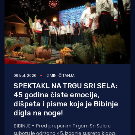
09 kol. 2026
2 MIN. ČITANJA
SPEKTAKL NA TRGU SRI SELA:
45 godina čiste emocije,
dišpeta i pisme koja je Bibinje
digla na noge!
BIBINJE - Pred prepunim Trgom Sri Sela u
subotu je održano 45. izdanje susreta klapa