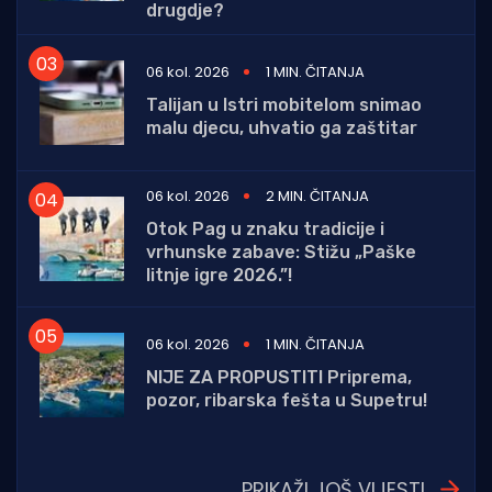
drugdje?
06 kol. 2026
1 MIN. ČITANJA
Talijan u Istri mobitelom snimao
malu djecu, uhvatio ga zaštitar
06 kol. 2026
2 MIN. ČITANJA
Otok Pag u znaku tradicije i
vrhunske zabave: Stižu „Paške
litnje igre 2026.”!
06 kol. 2026
1 MIN. ČITANJA
NIJE ZA PROPUSTITI Priprema,
pozor, ribarska fešta u Supetru!
PRIKAŽI JOŠ VIJESTI