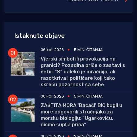
Istaknute objave
06 kol. 2026
5 MIN. ČITANJA
Vjerski simbol ili provokacija na
granici? Pozadina priče o zastavi s
četiri "S" daleko je mračnija, ali
razotkriva i političare koji tako
skreću pozornost sa sebe
06 kol. 2026
5 MIN. ČITANJA
ZAŠTITA MORA 'Bacači' BIO kugli u
more odgovorili stručnjaku za
morsku biologiju: "Ugarkoviću,
nismo šuplja priča"
06 kol. 2026
2 MIN. ČITANJA