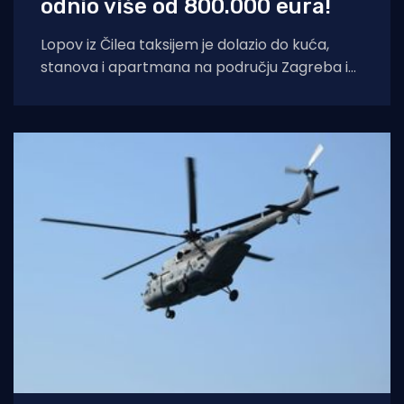
odnio više od 800.000 eura!
Lopov iz Čilea taksijem je dolazio do kuća,
stanova i apartmana na području Zagreba i
Splita i počinio znatnu materijalnu