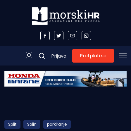
Pretplati se
Prijava
Početna
Morski plus
Morski TV
Obala
Split
Solin
parkiranje
Otoci