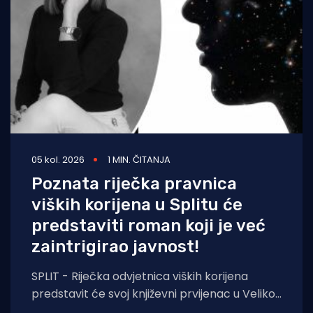
05 kol. 2026
1 MIN. ČITANJA
Poznata riječka pravnica
viških korijena u Splitu će
predstaviti roman koji je već
zaintrigirao javnost!
SPLIT - Riječka odvjetnica viških korijena
predstavit će svoj književni prvijenac u Velikoj
dvorani Gradske knjižnice Marka Marulića u