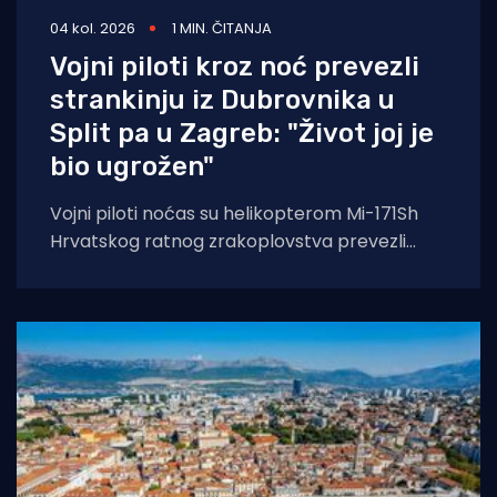
04 kol. 2026
1 MIN. ČITANJA
Vojni piloti kroz noć prevezli
strankinju iz Dubrovnika u
Split pa u Zagreb: "Život joj je
bio ugrožen"
Vojni piloti noćas su helikopterom Mi-171Sh
Hrvatskog ratnog zrakoplovstva prevezli
životno ugroženu stranu državljanku i
medicinski tim iz Opće