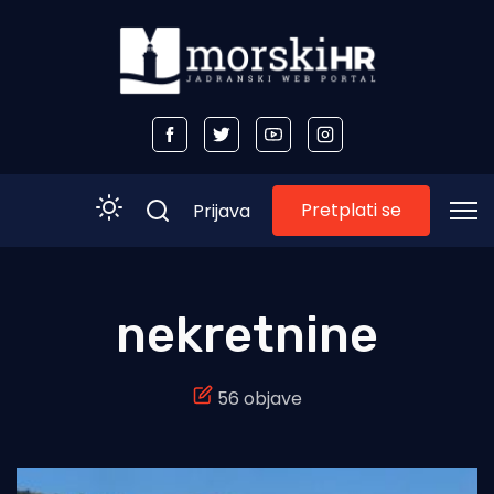
Pretplati se
Prijava
Početna
nekretnine
Morski plus
56 objave
Morski TV
Obala
Otoci