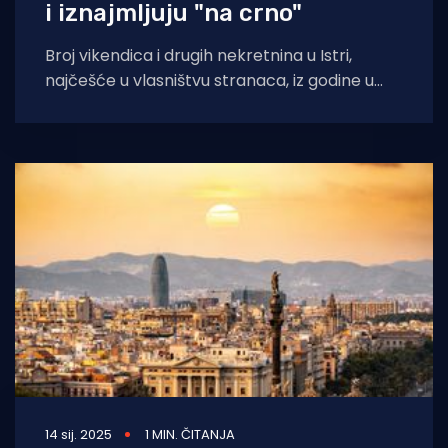
i iznajmljuju "na crno"
Broj vikendica i drugih nekretnina u Istri,
najčešće u vlasništvu stranaca, iz godine u
godinu raste. U njima nitko ne
14 sij. 2025
1 MIN. ČITANJA