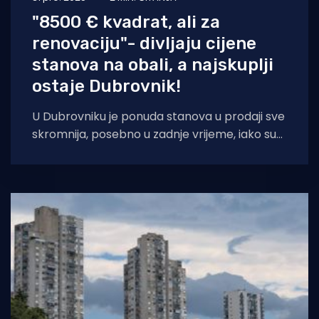
"8500 € kvadrat, ali za
renovaciju"- divljaju cijene
stanova na obali, a najskuplji
ostaje Dubrovnik!
U Dubrovniku je ponuda stanova u prodaji sve
skromnija, posebno u zadnje vrijeme, iako su
cijene ‘skočile‘ nebu pod oblake.