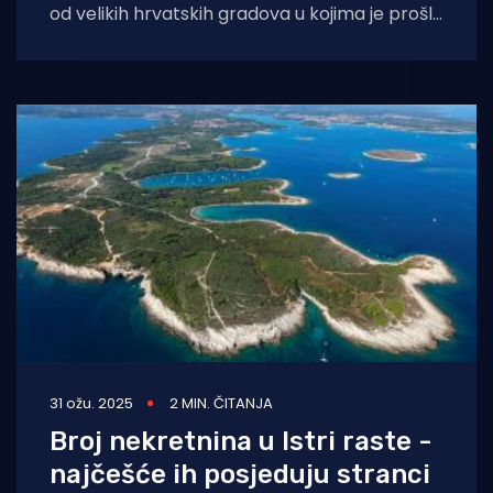
od velikih hrvatskih gradova u kojima je prošle
godine zabilježen pad cijena najma
31 ožu. 2025
2 MIN. ČITANJA
Broj nekretnina u Istri raste -
najčešće ih posjeduju stranci