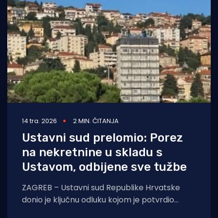
Turizam i nautika
Pomorstvo
Ribolov
Ekologija
Tradicija i kultura
14 tra. 2026
2 MIN. ČITANJA
Ustavni sud prelomio: Porez
na nekretnine u skladu s
Ustavom, odbijene sve tužbe
ZAGREB – Ustavni sud Republike Hrvatske
donio je ključnu odluku kojom je potvrdio
ustavnost Zakona o lokalnim porezima, čime