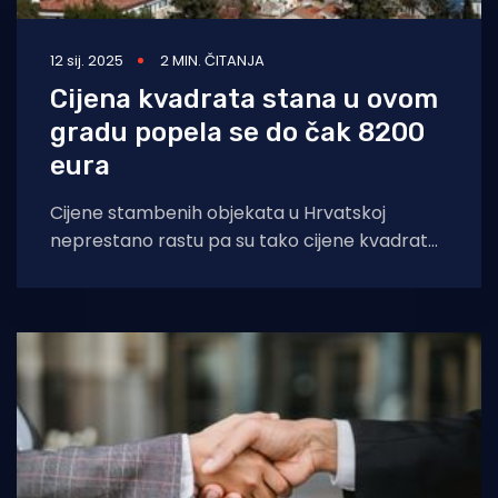
12 sij. 2025
2 MIN. ČITANJA
Cijena kvadrata stana u ovom
gradu popela se do čak 8200
eura
Cijene stambenih objekata u Hrvatskoj
neprestano rastu pa su tako cijene kvadrata
na Jadranu u posljednjih godinu dana porasle
za