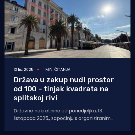
10 lis. 2025
1 MIN. ČITANJA
Država u zakup nudi prostor
od 100 - tinjak kvadrata na
splitskoj rivi
Državne nekretnine od ponedjeljka, 13.
listopada 2025., započinju s organiziranim
pregledima poslovnih prostora. Zainteresirani
zakupci prostore mogu razgledati u Zagrebu,