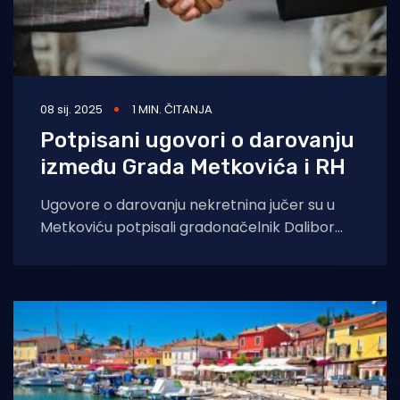
08 sij. 2025
1 MIN. ČITANJA
Potpisani ugovori o darovanju
između Grada Metkovića i RH
Ugovore o darovanju nekretnina jučer su u
Metkoviću potpisali gradonačelnik Dalibor
Milan i potpredsjednik Vlade RH i ministar
prostornoga uređenja,