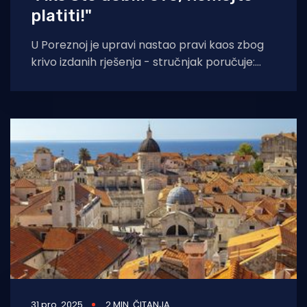
platiti!"
U Poreznoj je upravi nastao pravi kaos zbog
krivo izdanih rješenja - stručnjak poručuje:
"Prikupite dokaze". Nema kraja problemima
31 pro. 2025
2 MIN. ČITANJA