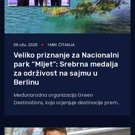
06 ožu. 2025
1 MIN. ČITANJA
Veliko priznanje za Nacionalni
park “Mljet”: Srebrna medalja
za održivost na sajmu u
Berlinu
Međunarodna organizacija Green
Destinations, koja ocjenjuje destinacije prema
najvišim standardima održivog upravljanja,
dodijelila je Nacionalnom parku “Mljet”
srebrnu medalju za