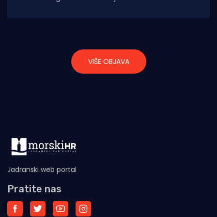
turistička zajednica, Hrvatska gospodarska
komora
VIŠE OBJAVA
Jadranski web portal
Pratite nas