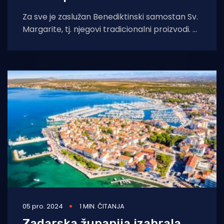
Za sve je zaslužan Benediktinski samostan Sv.
Margarite, tj. njegovi tradicionalni proizvodi. A
evo i tih posebnih paških proizvoda. Redom
05 pro. 2024
1 MIN. ČITANJA
Zadarska županija izabrala