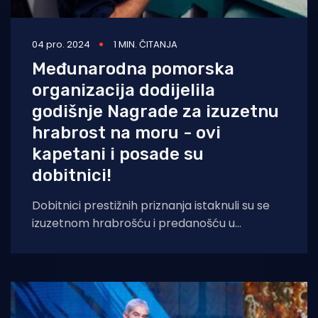
04 pro. 2024
1 MIN. ČITANJA
Međunarodna pomorska
organizacija dodijelila
godišnje Nagrade za izuzetnu
hrabrost na moru - ovi
kapetani i posade su
dobitnici!
Dobitnici prestižnih priznanja istaknuli su se
izuzetnom hrabrošću i predanošću u
spašavanju života u najtežim uvjetima na
moru. Ceremonija je