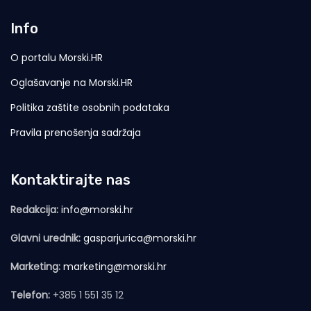
Info
O portalu Morski.HR
Oglašavanje na Morski.HR
Politika zaštite osobnih podataka
Pravila prenošenja sadržaja
Kontaktirajte nas
Redakcija:
info@morski.hr
Glavni urednik:
gasparjurica@morski.hr
Marketing:
marketing@morski.hr
Telefon:
+385 1 551 35 12