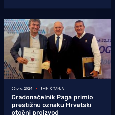
za 2023. godinu Andrei Matoševiću. Profeseor
na
06 pro. 2024
1 MIN. ČITANJA
Gradonačelnik Paga primio
prestižnu oznaku Hrvatski
otočni proizvod