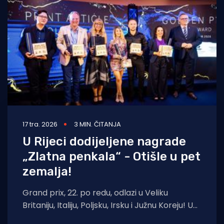
Turizam i nautika
Pomorstvo
Ribolov
Ekologija
Tradicija i kultura
17 tra. 2026
3 MIN. ČITANJA
U Rijeci dodijeljene nagrade
„Zlatna penkala“ - Otišle u pet
zemalja!
Grand prix, 22. po redu, odlazi u Veliku
Britaniju, Italiju, Poljsku, Irsku i Južnu Koreju! U
prekrasnom ambijentu hotela Hilton