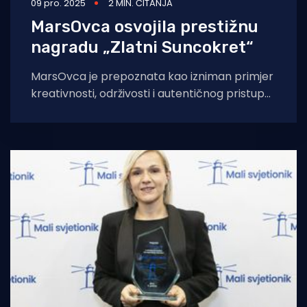
09 pro. 2025
2 MIN. ČITANJA
MarsOvca osvojila prestižnu
nagradu „Zlatni Suncokret“
MarsOvca je prepoznata kao izniman primjer
kreativnosti, održivosti i autentičnog pristupa
razvoju ruralnog sadržaja. Projekt MarsOvca
svečano je proglašen dobitnikom