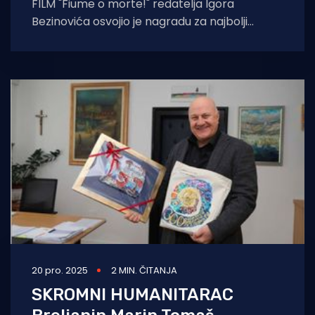
FILM "Fiume o morte!" redatelja Igora
Bezinovića osvojio je nagradu za najbolji
europski dokumentarni film na svečanosti
dodjele
20 pro. 2025
2 MIN. ČITANJA
SKROMNI HUMANITARAC