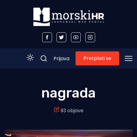
Pretplati se
Prijava
Početna
nagrada
Morski plus
93 objave
Morski TV
Obala
Otoci