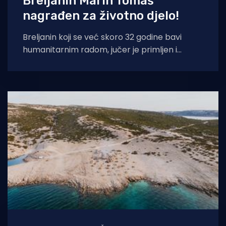
Breljanin Marin Tomaš
nagrađen za životno djelo!
Breljanin koji se već skoro 32 godine bavi
humanitarnim radom, jučer je primljen i
nagrađen u Uredu gradonačelnika grada
Makarske.