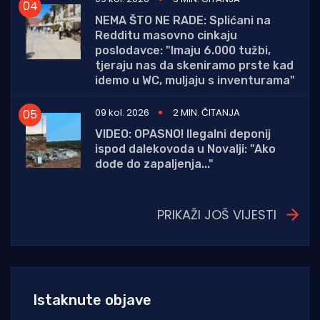
NEMA ŠTO NE RADE: Splićani na
Redditu masovno cinkaju
poslodavce: "Imaju 6.000 tužbi,
tjeraju nas da skeniramo prste kad
idemo u WC, muljaju s inventurama"
09 kol. 2026
2 MIN. ČITANJA
VIDEO: OPASNO! Ilegalni deponij
ispod dalekovoda u Novalji: "Ako
dođe do zapaljenja..."
PRIKAŽI JOŠ VIJESTI
Istaknute objave