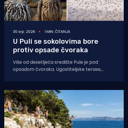
30 srp. 2026
1 MIN. ČITANJA
U Puli se sokolovima bore
protiv opsade čvoraka
Više od desetljeća središte Pule je pod
opsadom čvoraka. Ugostiteljske terase,
automobili, prometnice zasuti su njihovim
izmetom a u toplije