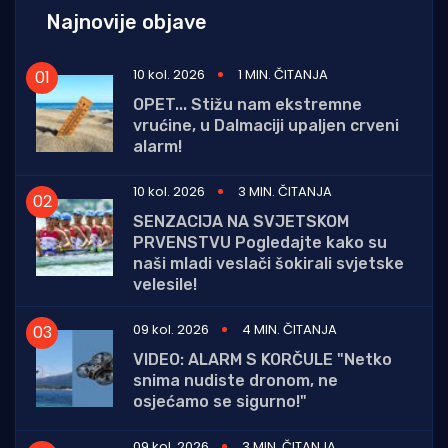
Najnovije objave
10 kol. 2026
1 MIN. ČITANJA
OPET... Stižu nam ekstremne
vrućine, u Dalmaciji upaljen crveni
alarm!
10 kol. 2026
3 MIN. ČITANJA
SENZACIJA NA SVJETSKOM
PRVENSTVU Pogledajte kako su
naši mladi veslači šokirali svjetske
velesile!
09 kol. 2026
4 MIN. ČITANJA
VIDEO: ALARM S KORČULE "Netko
snima nudiste dronom, ne
osjećamo se sigurno!"
09 kol. 2026
3 MIN. ČITANJA