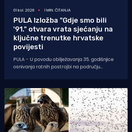
01 kol. 2026
1 MIN. ČITANJA
PULA Izložba "Gdje smo bili
'91." otvara vrata sjećanju na
ključne trenutke hrvatske
povijesti
PULA - U povodu obilježavanja 35. godišnjice
osnivanja ratnih postrojbi na području
Republike Hrvatske, a u sklopu proslave Dana
pobjede i