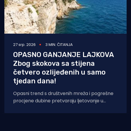
27 srp. 2026
3 MIN. ČITANJA
OPASNO GANJANJE LAJKOVA
Zbog skokova sa stijena
četvero ozlijeđenih u samo
tjedan dana!
Opasni trend s društvenih mreža i pogrešne
procjene dubine pretvaraju ljetovanje u
noćnu moru: Hitna pomoć u Puli bilježi porast