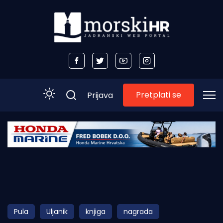
Pretplati se
Prijava
Početna
Morski plus
Morski TV
Obala
Pula
Uljanik
knjiga
nagrada
Otoci