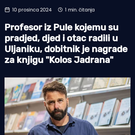
10 prosinca 2024
1 min. čitanja
Turizam i nautika
Pomorstvo
Profesor iz Pule kojemu su
Ribolov
pradjed, djed i otac radili u
Uljaniku, dobitnik je nagrade
Ekologija
za knjigu "Kolos Jadrana"
Tradicija i kultura