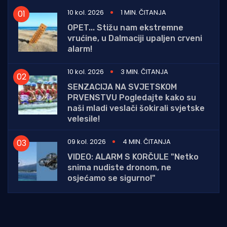
10 kol. 2026
1 MIN. ČITANJA
OPET... Stižu nam ekstremne
vrućine, u Dalmaciji upaljen crveni
alarm!
10 kol. 2026
3 MIN. ČITANJA
SENZACIJA NA SVJETSKOM
PRVENSTVU Pogledajte kako su
naši mladi veslači šokirali svjetske
velesile!
09 kol. 2026
4 MIN. ČITANJA
VIDEO: ALARM S KORČULE "Netko
snima nudiste dronom, ne
osjećamo se sigurno!"