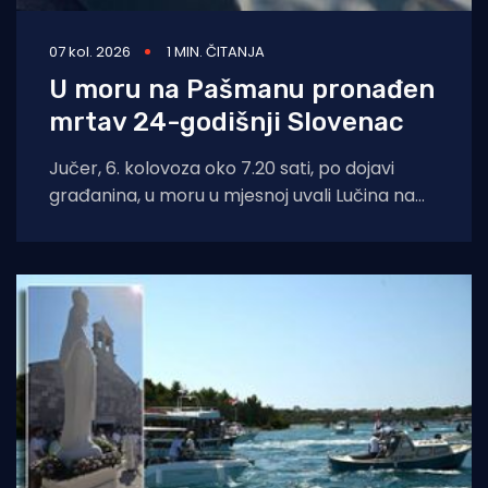
07 kol. 2026
1 MIN. ČITANJA
U moru na Pašmanu pronađen
mrtav 24-godišnji Slovenac
Jučer, 6. kolovoza oko 7.20 sati, po dojavi
građanina, u moru u mjesnoj uvali Lučina na
Pašmanu pronađeno je