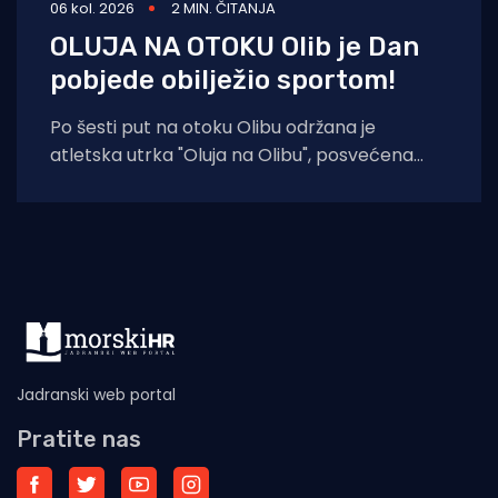
06 kol. 2026
2 MIN. ČITANJA
OLUJA NA OTOKU Olib je Dan
pobjede obilježio sportom!
Po šesti put na otoku Olibu održana je
atletska utrka "Oluja na Olibu", posvećena
sjećanju na ratnog zapovjednika
Jadranski web portal
Pratite nas