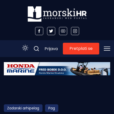
Pretplati se
Prijava
Početna
Morski plus
Morski TV
Obala
Zadarski arhipelag
Pag
Otoci