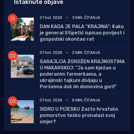
Istaknute objave
07 kol. 2026
3 MIN. ČITANJA
DAN KADA JE PALA "KRAJINA": Kako
je general Stipetić ispisao povijest i
gospodski okončao rat
07 kol. 2026
2 MIN. ČITANJA
SARAJLIJA ZGROŽEN KRAJNOSTIMA
U MAKARSKOJ: "Ja sam bježao u
poderanim farmerkama, a
ukrajinski tajkuni divljaju u
Poršeima dok im domovina gori!"
07 kol. 2026
6 MIN. ČITANJA
SIDRO U PIJESKU Zašto hrvatsko
pomorstvo teško pronalazi svoj
smjer?