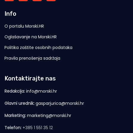
Info
O portalu Morski.HR
Oglašavanje na Morski.HR
Politika zaštite osobnih podataka
Pravila prenošenja sadržaja
Kontaktirajte nas
Redakcija:
info@morski.hr
Glavni urednik:
gasparjurica@morski.hr
Marketing:
marketing@morski.hr
Telefon:
+385 1 551 35 12