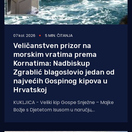
07 kol. 2026
5 MIN. ČITANJA
Veličanstven prizor na
morskim vratima prema
Kornatima: Nadbiskup
Zgrablić blagoslovio jedan od
najvećih Gospinog kipova u
Hrvatskoj
KUKLJICA - Veliki kip Gospe Snježne – Majke
Božje s Djetetom Isusom u naručju,
blagoslovio je zadarski nadbiskup Milan
Zgrablić za vrijeme