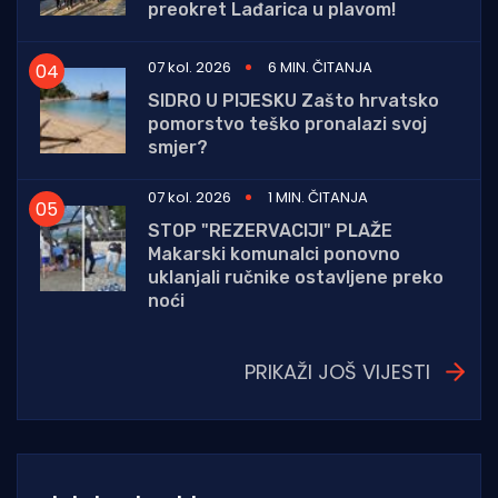
preokret Lađarica u plavom!
07 kol. 2026
6 MIN. ČITANJA
SIDRO U PIJESKU Zašto hrvatsko
pomorstvo teško pronalazi svoj
smjer?
07 kol. 2026
1 MIN. ČITANJA
STOP "REZERVACIJI" PLAŽE
Makarski komunalci ponovno
uklanjali ručnike ostavljene preko
noći
PRIKAŽI JOŠ VIJESTI