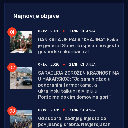
Najnovije objave
07 kol. 2026
3 MIN. ČITANJA
DAN KADA JE PALA "KRAJINA": Kako
je general Stipetić ispisao povijest i
gospodski okončao rat
07 kol. 2026
2 MIN. ČITANJA
SARAJLIJA ZGROŽEN KRAJNOSTIMA
U MAKARSKOJ: "Ja sam bježao u
poderanim farmerkama, a
ukrajinski tajkuni divljaju u
Poršeima dok im domovina gori!"
07 kol. 2026
3 MIN. ČITANJA
Od sudara i zadnjeg mjesta do
povijesnog srebra: Nevjerojatan