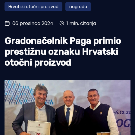
Hrvatski otočni proizvod
nagrada
Turizam i nautika
Pomorstvo
06 prosinca 2024
1 min. čitanja
Ribolov
Gradonačelnik Paga primio
Ekologija
prestižnu oznaku Hrvatski
Tradicija i kultura
otočni proizvod