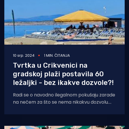
10 srp. 2024
1 MIN. ČITANJA
Tvrtka u Crikvenici na
gradskoj plaži postavila 60
ležaljki - bez ikakve dozvole?!
Radi se o navodno ilegalnom pokušaju zarade
na nečem za što se nema nikakvu dozvolu.
Upit je poslan Gradu Crikvenici