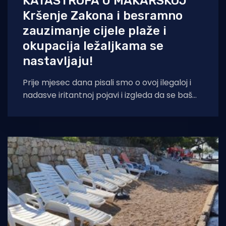
KATASTROFA U MAKARSKOJ
Kršenje Zakona i besramno
zauzimanje cijele plaže i
okupacija ležaljkama se
nastavljaju!
Prije mjesec dana pisali smo o ovoj ilegaloj i
nadasve iritantnoj pojavi i izgleda da se baš
ništa nije promijenilo.