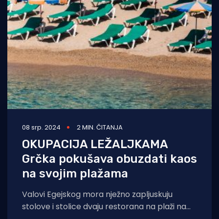
08 srp. 2024
2 MIN. ČITANJA
OKUPACIJA LEŽALJKAMA
Grčka pokušava obuzdati kaos
na svojim plažama
Valovi Egejskog mora nježno zapljuskuju
stolove i stolice dvaju restorana na plaži na
grčkom poluotoku Halkidiki. To je idilična