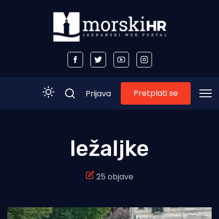
Pretplati se
Prijava
Početna
ležaljke
Morski plus
25 objave
Morski TV
Obala
Otoci