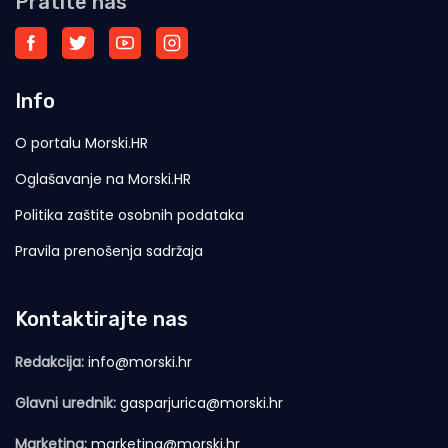
Pratite nas
Info
O portalu Morski.HR
Oglašavanje na Morski.HR
Politika zaštite osobnih podataka
Pravila prenošenja sadržaja
Kontaktirajte nas
Redakcija:
info@morski.hr
Glavni urednik:
gasparjurica@morski.hr
Marketing:
marketing@morski.hr