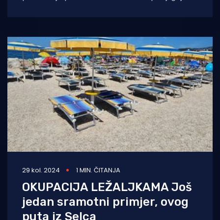
koncesionaru očito ne slaže
29 kol. 2024
1 MIN. ČITANJA
OKUPACIJA LEŽALJKAMA Još
jedan sramotni primjer, ovog
puta iz Selca