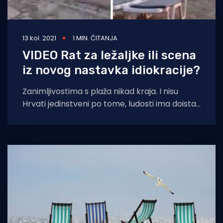
13 kol. 2021
1 MIN. ČITANJA
VIDEO Rat za ležaljke ili scena
iz novog nastavka idiokracije?
Zanimljivostima s plaža nikad kraja. I nisu
Hrvati jedinstveni po tome, ludosti ima doista
svugdje. ‘U prvom momentu sam pomislila