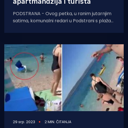
apartmandžija i turista
PODSTRANA - Ovog petka, u ranim jutarnjim
satima, komunalni redari u Podstrani s plaža
odnijeli sve ostavljene ležaljke i suncobrane.
Time
29 srp. 2023
2 MIN. ČITANJA