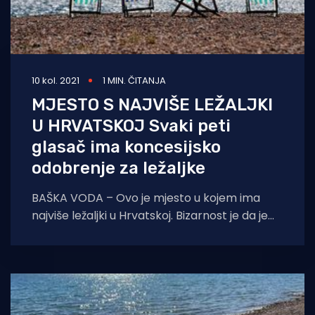
10 kol. 2021
1 MIN. ČITANJA
MJESTO S NAJVIŠE LEŽALJKI
U HRVATSKOJ Svaki peti
glasač ima koncesijsko
odobrenje za ležaljke
BAŠKA VODA – Ovo je mjesto u kojem ima
najviše ležaljki u Hrvatskoj. Bizarnost je da je
svaki peti glasač koji