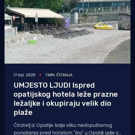
Turizam i nautika
Pomorstvo
Ribolov
Ekologija
Tradicija i kultura
17 srp. 2025
1 MIN. ČITANJA
UMJESTO LJUDI Ispred
opatijskog hotela leže prazne
ležaljke i okupiraju velik dio
plaže
Čitatelj iz Opatije šalje sliku nedopuštenog
ponašanja pred hotelom "Ika" u Opatiji gdje se