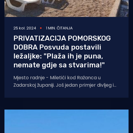
25 kol. 2024
1 MIN. ČITANJA
PRIVATIZACIJA POMORSKOG
DOBRA Posvuda postavili
ležaljke: "Plaža ih je puna,
nemate gdje sa stvarima!"
Mjesto radnje - Miletići kod Ražanca u
Zadarskoj županiji. Još jedan primjer divljeg i
neurednog postavljanja ležaljki i privatizacije
pomorskog dobra.