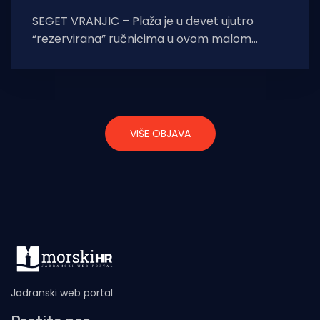
SEGET VRANJIC – Plaža je u devet ujutro
“rezervirana” ručnicima u ovom malom
mjestu, pored Trogira. – Nema mjesta na
plaži, sve
VIŠE OBJAVA
Jadranski web portal