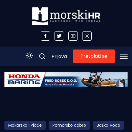
Pretplati se
Prijava
Početna
Morski plus
Morski TV
Obala
Makarska i Ploče
Pomorsko dobro
Baška Voda
Otoci