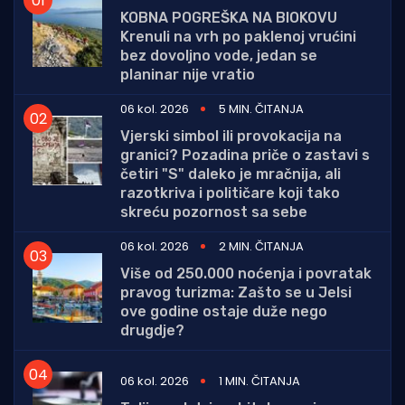
KOBNA POGREŠKA NA BIOKOVU
Krenuli na vrh po paklenoj vrućini
bez dovoljno vode, jedan se
planinar nije vratio
06 kol. 2026
5 MIN. ČITANJA
Vjerski simbol ili provokacija na
granici? Pozadina priče o zastavi s
četiri "S" daleko je mračnija, ali
razotkriva i političare koji tako
skreću pozornost sa sebe
06 kol. 2026
2 MIN. ČITANJA
Više od 250.000 noćenja i povratak
pravog turizma: Zašto se u Jelsi
ove godine ostaje duže nego
drugdje?
06 kol. 2026
1 MIN. ČITANJA