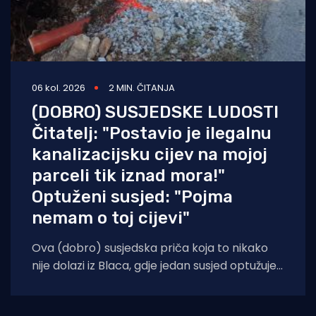
06 kol. 2026
2 MIN. ČITANJA
(DOBRO) SUSJEDSKE LUDOSTI
Čitatelj: "Postavio je ilegalnu
kanalizacijsku cijev na mojoj
parceli tik iznad mora!"
Optuženi susjed: "Pojma
nemam o toj cijevi"
Ova (dobro) susjedska priča koja to nikako
nije dolazi iz Blaca, gdje jedan susjed optužuje
onog do sebe za razvlačenje