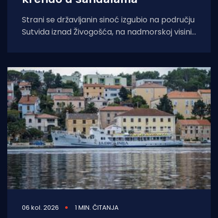
Strani se državljanin sinoć izgubio na području
Sutvida iznad Živogošća, na nadmorskoj visini
od oko 1.050 metara. Muškarac je
06 kol. 2026
1 MIN. ČITANJA