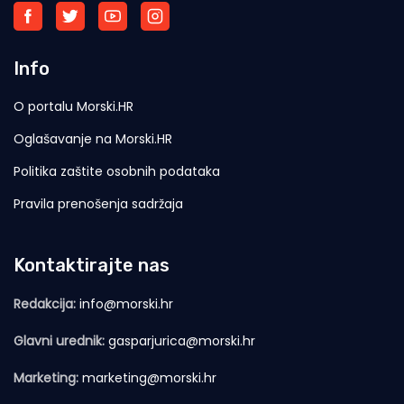
Info
O portalu Morski.HR
Oglašavanje na Morski.HR
Politika zaštite osobnih podataka
Pravila prenošenja sadržaja
Kontaktirajte nas
Redakcija:
info@morski.hr
Glavni urednik:
gasparjurica@morski.hr
Marketing:
marketing@morski.hr