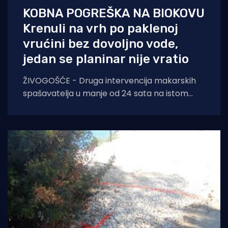
KOBNA POGREŠKA NA BIOKOVU
Krenuli na vrh po paklenoj
vrućini bez dovoljno vode,
jedan se planinar nije vratio
ŽIVOGOŠĆE - Druga intervencija makarskih
spašavatelja u manje od 24 sata na istom
lokalitetu završila je kobno. HGSS ponovno
apelira na