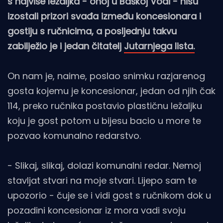
s najviše ležaljka - onoj u Baškoj Vodi - nisu
izostali prizori svađa između koncesionara i
gostiju s ručnicima, a posljednju takvu
zabilježio je i jedan čitatelj
Jutarnjega lista.
On nam je, naime, poslao snimku razjarenog
gosta kojemu je koncesionar, jedan od njih čak
114, preko ručnika postavio plastičnu ležaljku
koju je gost potom u bijesu bacio u more te
pozvao komunalno redarstvo.
- Slikaj, slikaj, dolazi komunalni redar. Nemoj
stavljat stvari na moje stvari. Lijepo sam te
upozorio - čuje se i vidi gost s ručnikom dok u
pozadini koncesionar iz mora vadi svoju