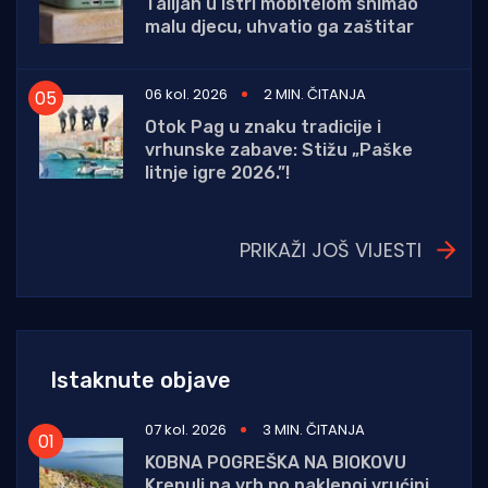
Talijan u Istri mobitelom snimao
malu djecu, uhvatio ga zaštitar
06 kol. 2026
2 MIN. ČITANJA
Otok Pag u znaku tradicije i
vrhunske zabave: Stižu „Paške
litnje igre 2026.”!
PRIKAŽI JOŠ VIJESTI
Istaknute objave
07 kol. 2026
3 MIN. ČITANJA
KOBNA POGREŠKA NA BIOKOVU
Krenuli na vrh po paklenoj vrućini