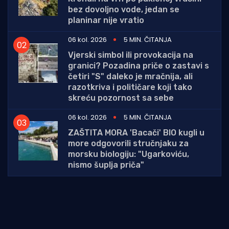
bez dovoljno vode, jedan se
planinar nije vratio
06 kol. 2026
5 MIN. ČITANJA
Vjerski simbol ili provokacija na
granici? Pozadina priče o zastavi s
četiri "S" daleko je mračnija, ali
razotkriva i političare koji tako
skreću pozornost sa sebe
06 kol. 2026
5 MIN. ČITANJA
ZAŠTITA MORA 'Bacači' BIO kugli u
more odgovorili stručnjaku za
morsku biologiju: "Ugarkoviću,
nismo šuplja priča"