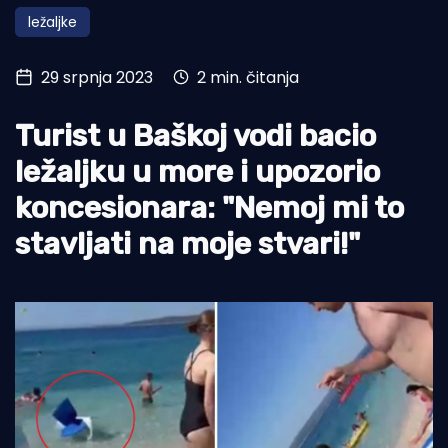
ležaljke
Turizam i nautika
Pomorstvo
29 srpnja 2023
2 min. čitanja
Ribolov
Turist u Baškoj vodi bacio
Ekologija
ležaljku u more i upozorio
Tradicija i kultura
koncesionara: "Nemoj mi to
stavljati na moje stvari!"