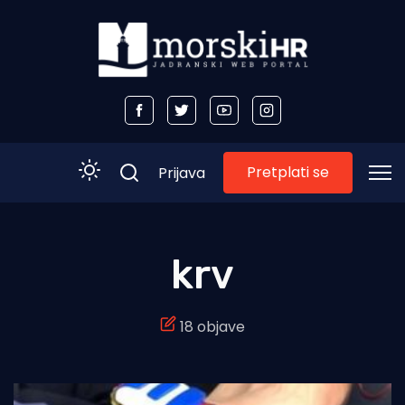
Pretplati se
Prijava
Početna
krv
Morski plus
18 objave
Morski TV
Obala
Otoci