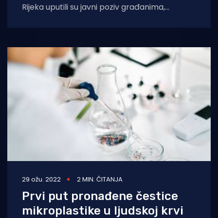
Rijeka uputili su javni poziv građanima,
davateljima krvi i onima koji će to
29 ožu. 2022
2 MIN. ČITANJA
Prvi put pronađene čestice
mikroplastike u ljudskoj krvi