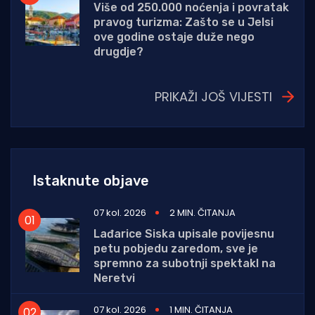
Više od 250.000 noćenja i povratak
pravog turizma: Zašto se u Jelsi
ove godine ostaje duže nego
drugdje?
PRIKAŽI JOŠ VIJESTI
Istaknute objave
07 kol. 2026
2 MIN. ČITANJA
Lađarice Siska upisale povijesnu
petu pobjedu zaredom, sve je
spremno za subotnji spektakl na
Neretvi
07 kol. 2026
1 MIN. ČITANJA