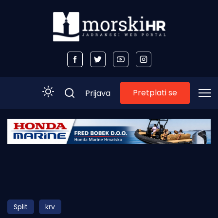
Pretplati se
Prijava
Početna
Morski plus
Morski TV
Obala
Split
krv
Otoci