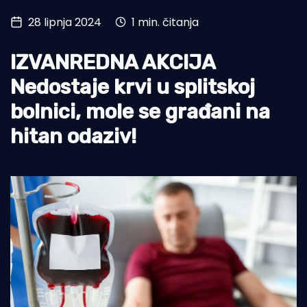
28 lipnja 2024
1 min. čitanja
Turizam i nautika
Pomorstvo
IZVANREDNA AKCIJA
Ribolov
Nedostaje krvi u splitskoj
bolnici, mole se građani na
Ekologija
hitan odaziv!
Tradicija i kultura