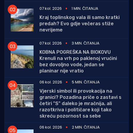
07 kol. 2026
1 MIN. ČITANJA
Kraj toplinskog vala ili samo kratki
predah? Evo gdje večeras stiže
nevrijeme
07 kol. 2026
3 MIN. ČITANJA
KOBNA POGREŠKA NA BIOKOVU
Krenuli na vrh po paklenoj vrućini
bez dovoljno vode, jedan se
planinar nije vratio
06 kol. 2026
5 MIN. ČITANJA
Vjerski simbol ili provokacija na
granici? Pozadina priče o zastavi s
četiri "S" daleko je mračnija, ali
razotkriva i političare koji tako
skreću pozornost sa sebe
06 kol. 2026
2 MIN. ČITANJA