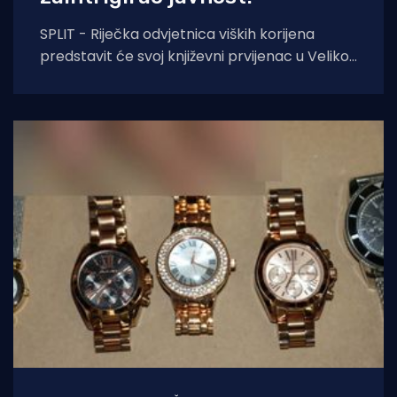
SPLIT - Riječka odvjetnica viških korijena
predstavit će svoj književni prvijenac u Velikoj
dvorani Gradske knjižnice Marka Marulića u
Splitu, u