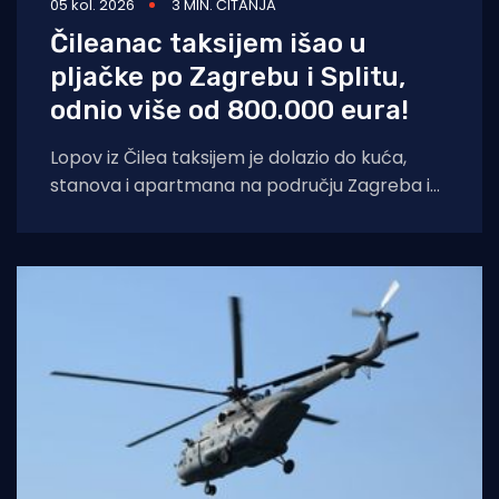
05 kol. 2026
3 MIN. ČITANJA
Čileanac taksijem išao u
pljačke po Zagrebu i Splitu,
odnio više od 800.000 eura!
Lopov iz Čilea taksijem je dolazio do kuća,
stanova i apartmana na području Zagreba i
Splita i počinio znatnu materijalnu