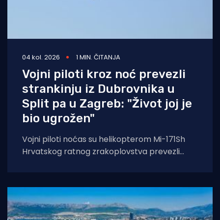
04 kol. 2026
1 MIN. ČITANJA
Vojni piloti kroz noć prevezli
strankinju iz Dubrovnika u
Split pa u Zagreb: "Život joj je
bio ugrožen"
Vojni piloti noćas su helikopterom Mi-171Sh
Hrvatskog ratnog zrakoplovstva prevezli
životno ugroženu stranu državljanku i
medicinski tim iz Opće