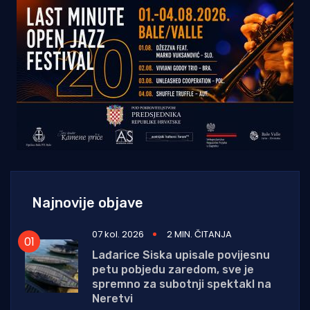
Najnovije objave
07 kol. 2026
2 MIN. ČITANJA
Lađarice Siska upisale povijesnu
petu pobjedu zaredom, sve je
spremno za subotnji spektakl na
Neretvi