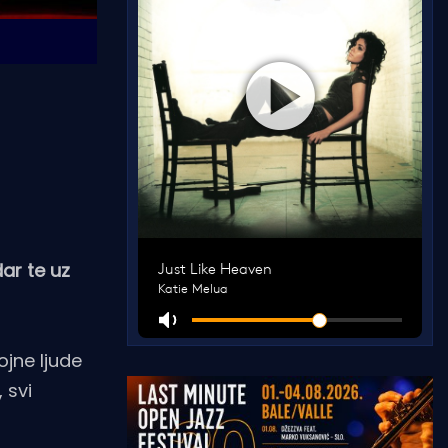
ar te uz
ojne ljude
 svi