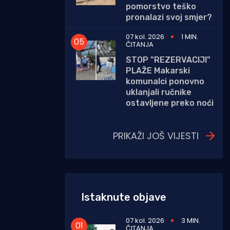
pomorstvo teško
pronalazi svoj smjer?
07 kol. 2026
1 MIN.
ČITANJA
STOP "REZERVACIJI"
PLAŽE Makarski
komunalci ponovno
uklanjali ručnike
ostavljene preko noći
PRIKAŽI JOŠ VIJESTI
Istaknute objave
07 kol. 2026
3 MIN.
ČITANJA