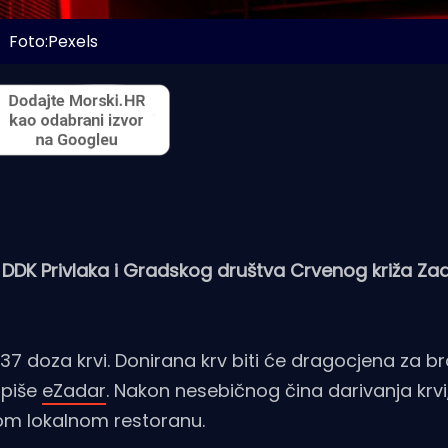
Foto:Pexels
a DDK Privlaka i Gradskog društva Crvenog križa Zad
e 37 doza krvi. Donirana krv biti će dragocjena za br
 piše
eZadar
. Nakon nesebičnog čina darivanja krvi,
om lokalnom restoranu.