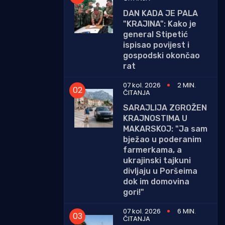
DAN KADA JE PALA
"KRAJINA": Kako je
general Stipetić
ispisao povijest i
gospodski okončao
rat
07 kol. 2026
2 MIN.
ČITANJA
SARAJLIJA ZGROŽEN
KRAJNOSTIMA U
MAKARSKOJ: "Ja sam
bježao u poderanim
farmerkama, a
ukrajinski tajkuni
divljaju u Poršeima
dok im domovina
gori!"
07 kol. 2026
6 MIN.
ČITANJA