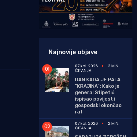
Najnovije objave
07 kol. 2026
3 MIN.
ČITANJA
DAN KADA JE PALA
"KRAJINA": Kako je
general Stipetić
ispisao povijest i
gospodski okončao
rat
07 kol. 2026
2 MIN.
ČITANJA