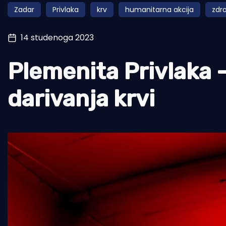
Zadar
Privlaka
krv
humanitarna akcija
zdra
Pomorstvo
Ribolov
14 studenoga 2023
Ekologija
Plemenita Privlaka -
Tradicija i kultura
darivanja krvi