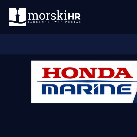
Početna
Morski plus
Morski TV
Obala
Otoci
Turizam i nautika