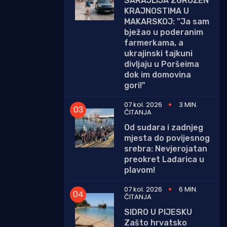
SARAJLIJA ZGROŽEN
KRAJNOSTIMA U
MAKARSKOJ: "Ja sam
bježao u poderanim
farmerkama, a
ukrajinski tajkuni
divljaju u Poršeima
dok im domovina
gori!"
07 kol. 2026
3 MIN.
ČITANJA
Od sudara i zadnjeg
mjesta do povijesnog
srebra: Nevjerojatan
preokret Lađarica u
plavom!
07 kol. 2026
6 MIN.
ČITANJA
SIDRO U PIJESKU
Zašto hrvatsko