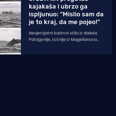
kajakaša i ubrzo ga
ispljunuo: "Mislio sam da
je to kraj, da me pojeo!"
Nevjerojatni kadrovi stižu iz daleke
Patagonije, točnije iz Magellanova
prolaza. Otac snima sina kajakaša
koji vesla uz obalu, no odjednom