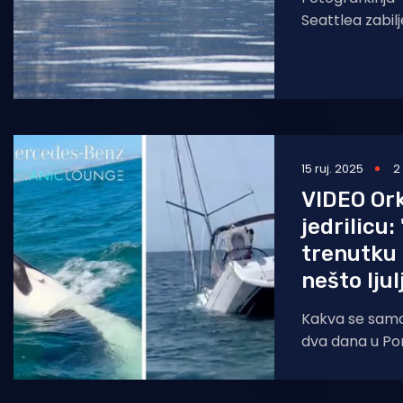
Seattlea zabilj
nevjerojatan bi
od orki prona
15 ruj. 2025
2
VIDEO Ork
jedrilicu:
trenutku p
nešto ljul
Kakva se samo
dva dana u Por
Costa de Capa
Nekoliko se or