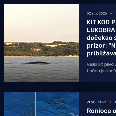
02 srp. 2025
KIT KOD 
LUKOBRA
dočekao 
prizor: "
približava
Veliki kit pliv
Uočen je sinoć 
zaista o spekt
Prema
21 ožu. 2025
Ronioca 