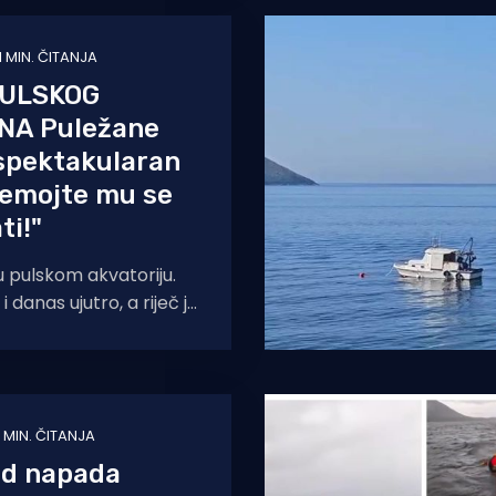
1 MIN. ČITANJA
PULSKOG
NA Puležane
spektakularan
Nemojte mu se
ti!"
a u pulskom akvatoriju.
i danas ujutro, a riječ je
akularnom prizoru.
1 MIN. ČITANJA
od napada