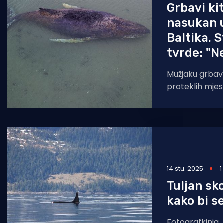
Grbavi ki
nasukan 
Baltika. 
tvrde: "
Mužjaku grbavog
proteklih mje
nasukao u Balt
dobro, barem
14 stu. 2025
1
Tuljan sk
kako bi s
Fotografkinja