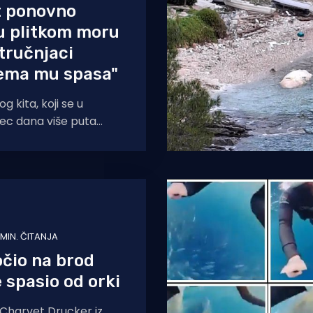
t ponovno
u plitkom moru
Stručnjaci
Nema mu spasa"
 kita, koji se u
sec dana više puta
iku, izgleda se ne piše
 MIN. ČITANJA
očio na brod
e spasio od orki
 Charvet Drucker iz