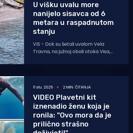
U višku uvalu more
nanijelo sisavca od 6
metara u raspadnutom
stanju
VIS - Dok su šetali uvalom Vela
Travna, na južnoj obali otoka Visa,
skupina otočana naišla je na truplo
od nepoznatog
11 stu. 2025
2 MIN. ČITANJA
VIDEO Plavetni kit
iznenadio ženu koja je
ronila: "Ovo mora da je
prilično strašno