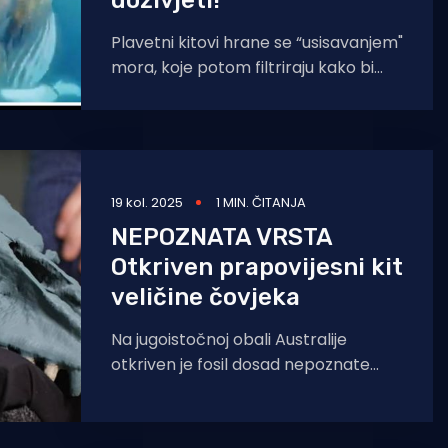
doživjeti!"
Plavetni kitovi hrane se “usisavanjem"
mora, koje potom filtriraju kako bi
izdvojili svoj plijen. To su najčešće
sićušni račići,
19 kol. 2025
1 MIN. ČITANJA
NEPOZNATA VRSTA
Otkriven prapovijesni kit
veličine čovjeka
Na jugoistočnoj obali Australije
otkriven je fosil dosad nepoznate
vrste prapovijesnog kita. Ovo drevno
stvorenje plivalo je oceanima prije 26