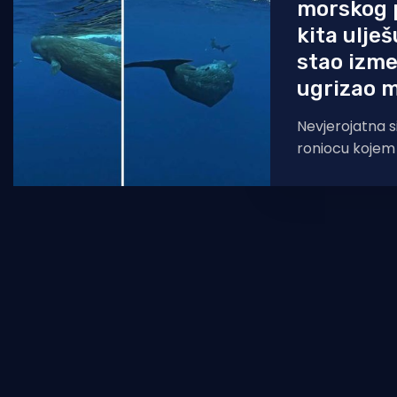
morskog p
kita ulje
stao izme
ugrizao m
Nevjerojatna s
roniocu kojem s
ulješure, a sve
zaštititi kada