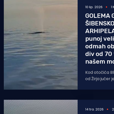
10 lip. 2026
1
Pomorstvo
GOLEMA 
Ribolov
ŠIBENSK
Ekologija
ARHIPELA
punoj veli
Tradicija i kultura
odmah obj
div od 70
našem mo
Kod otočića Bl
od Žirja jučer je
doslovno tako se
se
14 tra. 2026
2