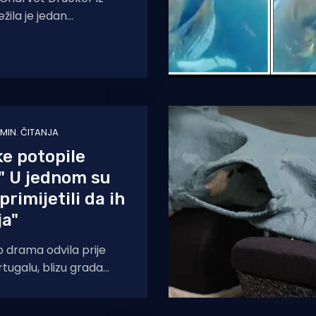
ežila je jedan
jeg tuljana koji je spas
šao na krmi broda.
 MIN. ČITANJA
e potopile
 " U jednom su
rimijetili da ih
ja"
 drama odvila prije
tugalu, blizu grada
rica kod Lisabona!
ki