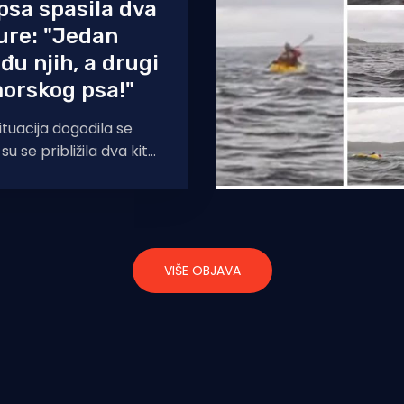
sa spasila dva
šure: "Jedan
đu njih, a drugi
orskog psa!"
ituacija dogodila se
u se približila dva kita
 kako bi ga požurili
VIŠE OBJAVA