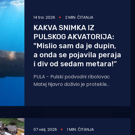
14 tra. 2026
2 MIN. ČITANJA
KAKVA SNIMKA IZ
PULSKOG AKVATORIJA:
"Mislio sam da je dupin,
a onda se pojavila peraja
i div od sedam metara!“
PULA - Pulski podvodni ribolovac
Matej Njavro doživio je protekle
subote susret koji se viđa jednom u
životu. Na samo tridesetak
07 velj. 2026
1 MIN. ČITANJA