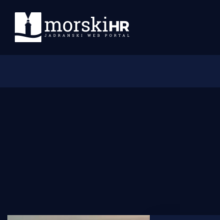
Početna
Morski plus
Morski TV
Obala
Otoci
Turizam i nautika