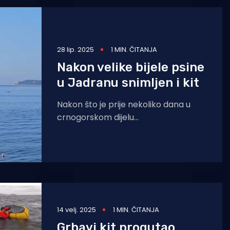
28 lip. 2025
1 MIN. ČITANJA
Nakon velike bijele psine
u Jadranu snimljen i kit
Nakon što je prije nekoliko dana u
crnogorskom dijelu
Jadrana uhvaćena velika bijela psina,
u četvrtak je viđen i kit,
14 velj. 2025
1 MIN. ČITANJA
Grbavi kit progutao