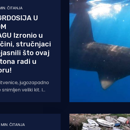
 MIN. ČITANJA
GRDOSIJA U
OM
GU Izronio u
čini, stručnjaci
asnili što ovaj
 tona radi u
ru!
itvenice, jugozapadno
 snimljen veliki kit. I
 zove ova vrsta. Radi
 MIN. ČITANJA