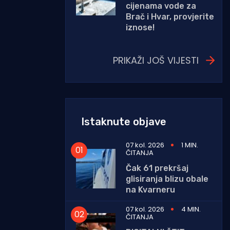
cijenama vode za
Brač i Hvar, provjerite
iznose!
PRIKAŽI JOŠ VIJESTI
Istaknute objave
07 kol. 2026
1 MIN.
ČITANJA
Čak 61 prekršaj
glisiranja blizu obale
na Kvarneru
07 kol. 2026
4 MIN.
ČITANJA