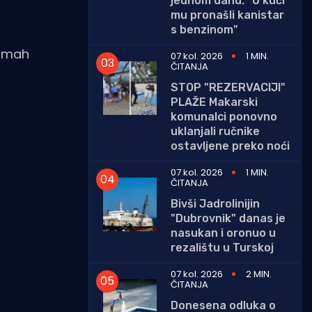
jednom danu: "U kući
mu pronašli kanistar
s benzinom"
odmah
07 kol. 2026
1 MIN.
ČITANJA
STOP "REZERVACIJI"
PLAŽE Makarski
komunalci ponovno
uklanjali ručnike
ostavljene preko noći
07 kol. 2026
1 MIN.
ČITANJA
Bivši Jadrolinijin
"Dubrovnik" danas je
nasukan i oronuo u
rezalištu u Turskoj
07 kol. 2026
2 MIN.
ČITANJA
Donesena odluka o