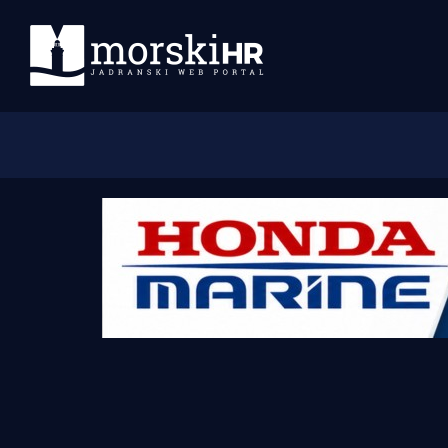
Početna
Morski plus
Morski TV
Obala
Otoci
Turizam i nautika