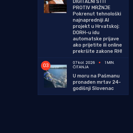
DIGITALNI ŠTIT
PROTIV MRŽNJE
Pokrenut tehnološki
najnapredniji AI
projekt u Hrvatskoj:
DORH-u idu
automatske prijave
ako prijetite ili online
prekršite zakone RH!
07 kol. 2026
1 MIN.
ČITANJA
U moru na Pašmanu
pronađen mrtav 24-
godišnji Slovenac