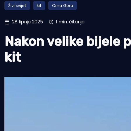
Živi svijet
kit
Crna Gora
Pomorstvo
Ribolov
28 lipnja 2025
1 min. čitanja
Ekologija
Nakon velike bijele 
Tradicija i kultura
kit