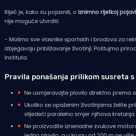
Riječ je, kako su pojasnili, o
iznimno rijetkoj pojavi
nije moguće utvrditi.
- Molimo sve vlasnike sportskih i brodova za re
izbjegavaju približavanje životinji. Poštujmo pri
Instituta.
Pravila ponašanja prilikom susreta s
Ne usmjeravajte plovilo direktno prema 
Ukoliko se opaženim životinjama želite pri
slijedeći paralelno smjer njihova kretanja
Ne proizvodite iznenadne zvukove motoro
jedno plovilo, a u krugu od 200 m ne više o