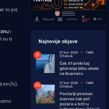
er to još
zinu
i
 su iz
Najnovije objave
07 kol. 2026
1 MIN.
ČITANJA
Čak 61 prekršaj
glisiranja blizu obale
na Kvarneru
07 kol. 2026
1 MIN.
(9 km/h),
ČITANJA
Postariji piroman
izazvao čak pet
 samo
požara u Istri u