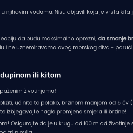
u njihovim vodama. Nisu objavili koja je vrsta kita j
kreaciju da budu maksimalno oprezni,
da smanje br
rodu i ne uznemiravamo ovog morskog diva - poručili
 dupinom ili kitom
opaženim životinjama!
bližiti, učinite to polako, brzinom manjom od 5 čv 
 te izbjegavajte nagle promjene smjera ili brzine!
m! Osigurajte da je u krugu od 100 m od životinje
d tri plovila!