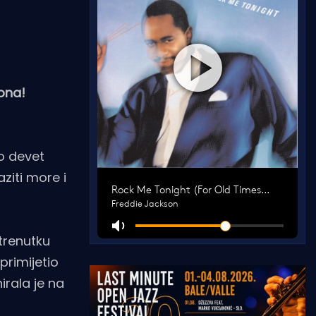
ona!
ko devet
aziti more i
 trenutku
primijetio
irala je na