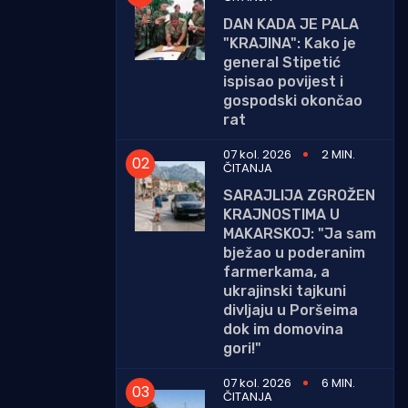
DAN KADA JE PALA
"KRAJINA": Kako je
general Stipetić
ispisao povijest i
gospodski okončao
rat
07 kol. 2026
2 MIN.
ČITANJA
SARAJLIJA ZGROŽEN
KRAJNOSTIMA U
MAKARSKOJ: "Ja sam
bježao u poderanim
farmerkama, a
ukrajinski tajkuni
divljaju u Poršeima
dok im domovina
gori!"
07 kol. 2026
6 MIN.
ČITANJA