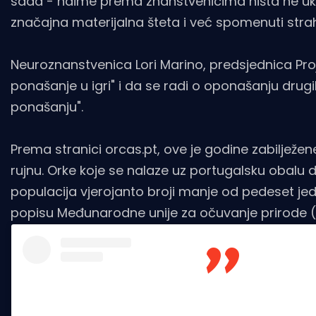
sada - naime prema znanstvenicima ništa ne uka
značajna materijalna šteta i već spomenuti strah 
Neuroznanstvenica Lori Marino, predsjednica Pro
ponašanje u igri" i da se radi o oponašanju drugi
ponašanju".
Prema stranici orcas.pt, ove je godine zabilježene 
rujnu. Orke koje se nalaze uz portugalsku obalu 
populacija vjerojanto broji manje od pedeset jedi
popisu Međunarodne unije za očuvanje prirode (