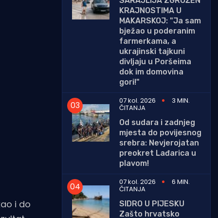
SARAJLIJA ZGROŽEN
KRAJNOSTIMA U
MAKARSKOJ: "Ja sam
bježao u poderanim
farmerkama, a
ukrajinski tajkuni
divljaju u Poršeima
dok im domovina
gori!"
07 kol. 2026
3 MIN.
ČITANJA
Od sudara i zadnjeg
mjesta do povijesnog
srebra: Nevjerojatan
preokret Lađarica u
plavom!
07 kol. 2026
6 MIN.
ČITANJA
kao i do
SIDRO U PIJESKU
Zašto hrvatsko