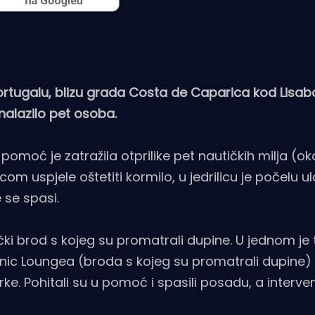
rtugalu, blizu grada Costa de Caparica kod Lisab
 nalazilo pet osoba.
 pomoć je zatražila otprilike pet nautičkih milja (o
icom uspjele oštetiti kormilo, u jedrilicu je počelu ul
 se spasi.
ički brod s kojeg su promatrali dupine. U jednom je
ic Loungea (broda s kojeg su promatrali dupine) 
rke. Pohitali su u pomoć i spasili posadu, a interven