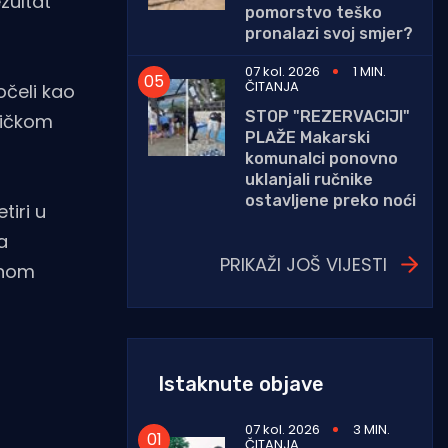
zultat
pomorstvo teško
pronalazi svoj smjer?
07 kol. 2026
1 MIN.
ČITANJA
očeli kao
STOP "REZERVACIJI"
tničkom
PLAŽE Makarski
komunalci ponovno
uklanjali ručnike
ostavljene preko noći
tiri u
a
PRIKAŽI JOŠ VIJESTI
enom
Istaknute objave
07 kol. 2026
3 MIN.
ČITANJA