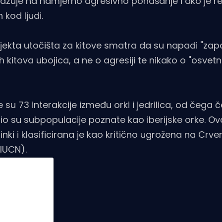
zuje na namjerno agresivno ponašanje i ako je re
kod ljudi.
jekta utočišta za kitove smatra da su napadi "zap
h kitova ubojica, a ne o agresiji te nikako o "osve
su 73 interakcije između orki i jedrilica, od čega če
dio su subpopulacije poznate kao iberijske orke. Ov
nki i klasificirana je kao kritično ugrožena na Crv
IUCN).