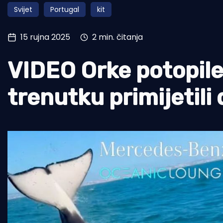
Svijet
Portugal
kit
Pomorstvo
Ribolov
15 rujna 2025
2 min. čitanja
Ekologija
VIDEO Orke potopile 
Tradicija i kultura
trenutku primijetili 