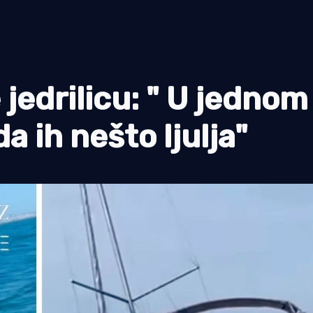
jedrilicu: " U jednom
da ih nešto ljulja"