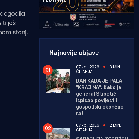
a dogodila
ti još
enom stanju
Najnovije objave
07 kol. 2026
3 MIN.
ČITANJA
DAN KADA JE PALA
"KRAJINA": Kako je
general Stipetić
ispisao povijest i
gospodski okončao
rat
07 kol. 2026
2 MIN.
ČITANJA