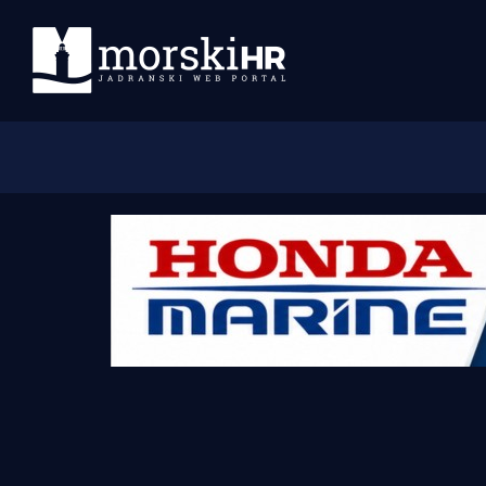
Početna
Morski plus
Morski TV
Obala
Otoci
Turizam i nautika