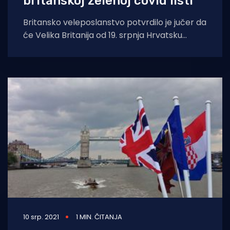
britanskoj zelenoj covid listi
Britansko veleposlanstvo potvrdilo je jučer da
će Velika Britanija od 19. srpnja Hrvatsku
prebaciti iz žute liste na zelenu, što
10 srp. 2021
1 MIN. ČITANJA