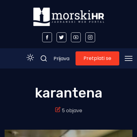
Pretplati se
Prijava
Početna
karantena
Morski plus
5 objave
Morski TV
Obala
Otoci