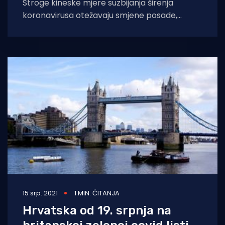
Stroge kineske mjere suzbijanja širenja
koronavirusa otežavaju smjene posade,
pridonoseći kašnjenjima u pomorskom
prijevozu, što bi moglo pogoršati krizu u
15 srp. 2021
1 MIN. ČITANJA
Hrvatska od 19. srpnja na