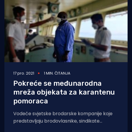
Turizam i nautika
Pomorstvo
Ribolov
Ekologija
Tradicija i kultura
17 pro. 2021
1 MIN. ČITANJA
Pokreće se međunarodna
mreža objekata za karantenu
pomoraca
Vodeće svjetske brodarske kompanije koje
predstavljaju brodovlasnike, sindikate
pomoraca i poslodavce udružile su se kako bi