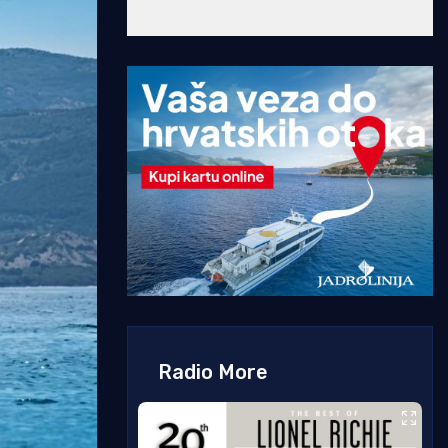
Radio More