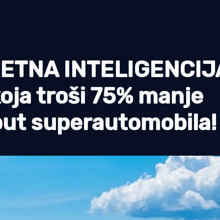
ETNA INTELIGENCIJA
 koja troši 75% manje
oput superautomobila!