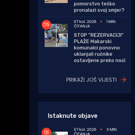
pomorstvo teško
pronalazi svoj smjer?
07 kol. 2026
1 MIN.
ČITANJA
STOP "REZERVACIJI"
PLAŽE Makarski
komunalci ponovno
uklanjali ručnike
ostavljene preko noći
PRIKAŽI JOŠ VIJESTI
Istaknute objave
07 kol. 2026
3 MIN.
ČITANJA