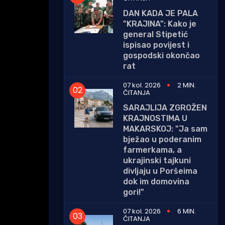
DAN KADA JE PALA
"KRAJINA": Kako je
general Stipetić
ispisao povijest i
gospodski okončao
rat
07 kol. 2026
2 MIN.
ČITANJA
SARAJLIJA ZGROŽEN
KRAJNOSTIMA U
MAKARSKOJ: "Ja sam
bježao u poderanim
farmerkama, a
ukrajinski tajkuni
divljaju u Poršeima
dok im domovina
gori!"
07 kol. 2026
6 MIN.
ČITANJA