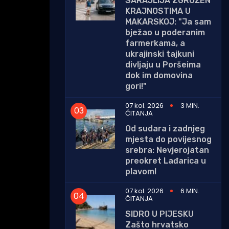
SARAJLIJA ZGROŽEN
KRAJNOSTIMA U
MAKARSKOJ: "Ja sam
bježao u poderanim
farmerkama, a
ukrajinski tajkuni
divljaju u Poršeima
dok im domovina
gori!"
07 kol. 2026
3 MIN.
ČITANJA
Od sudara i zadnjeg
mjesta do povijesnog
srebra: Nevjerojatan
preokret Lađarica u
plavom!
07 kol. 2026
6 MIN.
ČITANJA
SIDRO U PIJESKU
Zašto hrvatsko