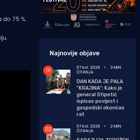
a do 75 %.
ju.
Najnovije objave
07 kol. 2026
3 MIN.
ČITANJA
DAN KADA JE PALA
"KRAJINA": Kako je
general Stipetić
ispisao povijest i
gospodski okončao
rat
07 kol. 2026
2 MIN.
ČITANJA