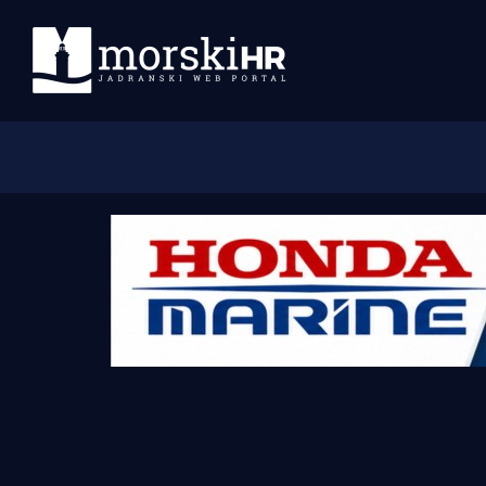
Početna
Morski plus
Morski TV
Obala
Otoci
Turizam i nautika