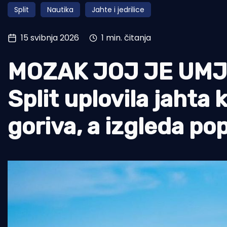
Split
Nautika
Jahte i jedrilice
Pomorstvo
Ribolov
15 svibnja 2026
1 min. čitanja
Ekologija
MOZAK JOJ JE UMJ
Tradicija i kultura
Split uplovila jahta
goriva, a izgleda p