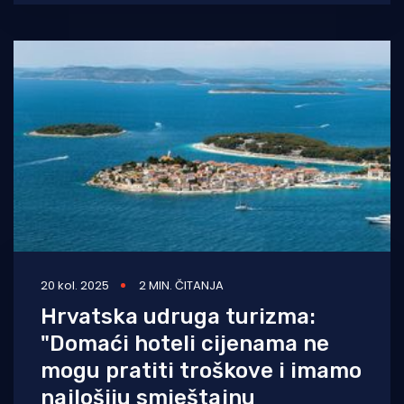
Udruge poslodavaca u
20 kol. 2025
2 MIN. ČITANJA
Hrvatska udruga turizma:
"Domaći hoteli cijenama ne
mogu pratiti troškove i imamo
najlošiju smještajnu