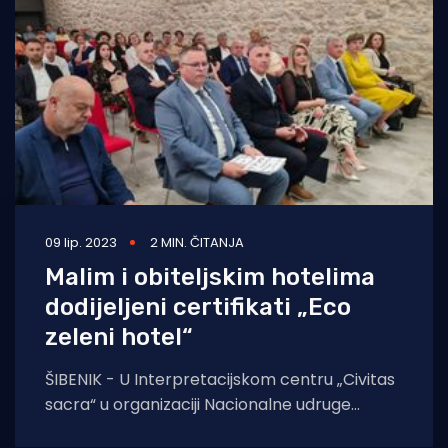
09 lip. 2023
2 MIN. ČITANJA
Malim i obiteljskim hotelima
dodijeljeni certifikati „Eco
zeleni hotel“
ŠIBENIK - U Interpretacijskom centru „Civitas
sacra“ u organizaciji Nacionalne udruge
obiteljskih i malih hotela u petak se održala