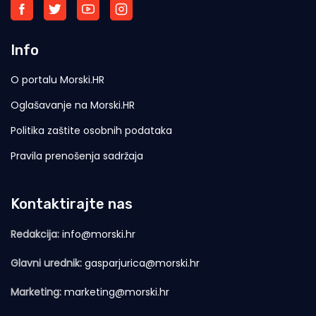
Info
O portalu Morski.HR
Oglašavanje na Morski.HR
Politika zaštite osobnih podataka
Pravila prenošenja sadržaja
Kontaktirajte nas
Redakcija:
info@morski.hr
Glavni urednik:
gasparjurica@morski.hr
Marketing:
marketing@morski.hr