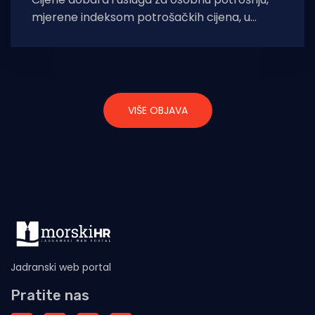
mjerene indeksom potrošačkih cijena, u
veljači 2023. u odnosu na veljaču 2022. (na
VIŠE OBJAVA
Jadranski web portal
Pratite nas