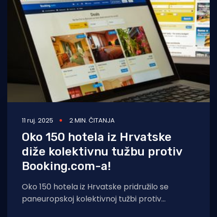
Turizam i nautika
Pomorstvo
Ribolov
Ekologija
Tradicija i kultura
11 ruj. 2025
2 MIN. ČITANJA
Oko 150 hotela iz Hrvatske
diže kolektivnu tužbu protiv
Booking.com-a!
Oko 150 hotela iz Hrvatske pridružilo se
paneuropskoj kolektivnoj tužbi protiv
platforme Booking.com, doznaje Hina iz