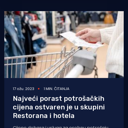
konferencija „Održiva
17 ožu. 2023
1 MIN. ČITANJA
Najveći porast potrošačkih
cijena ostvaren je u skupini
Restorana i hotela
Cijene dobara i usluga za osobnu potrošnju,