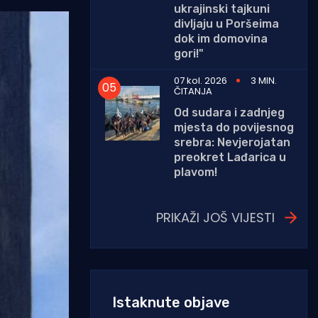
ukrajinski tajkuni
divljaju u Poršeima
dok im domovina
gori!"
07 kol. 2026
3 MIN.
ČITANJA
Od sudara i zadnjeg
mjesta do povijesnog
srebra: Nevjerojatan
preokret Lađarica u
plavom!
PRIKAŽI JOŠ VIJESTI
Istaknute objave