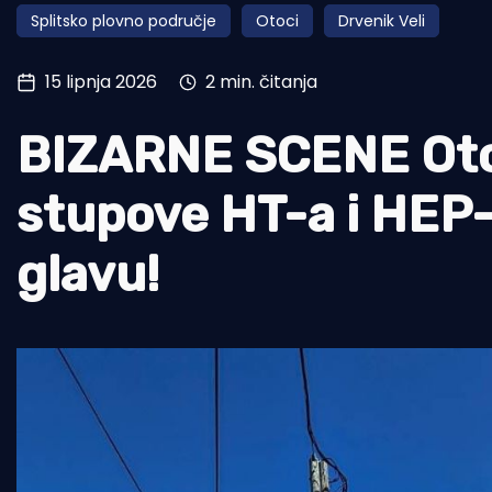
Splitsko plovno područje
Otoci
Drvenik Veli
Pomorstvo
Ribolov
15 lipnja 2026
2 min. čitanja
Ekologija
BIZARNE SCENE Oto
Tradicija i kultura
stupove HT-a i HEP-
glavu!