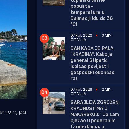
toplinski val ne
popušta –
temperature u
Dalmaciji idu do 38
°C!
07 kol. 2026
3 MIN.
ČITANJA
DAN KADA JE PALA
"KRAJINA": Kako je
general Stipetić
ispisao povijest i
gospodski okončao
rat
07 kol. 2026
2 MIN.
ČITANJA
SARAJLIJA ZGROŽEN
KRAJNOSTIMA U
oblemom, pa
MAKARSKOJ: "Ja sam
bježao u poderanim
farmerkama, a