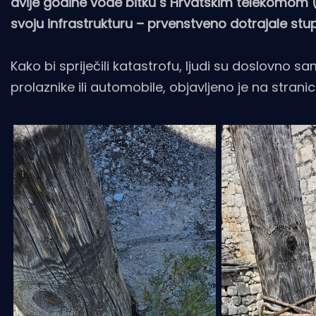
dvije godine vode bitku s Hrvatskim telekomom (
svoju infrastrukturu – prvenstveno dotrajale stu
Kako bi spriječili katastrofu, ljudi su doslovno 
prolaznike ili automobile, objavljeno je na stranici