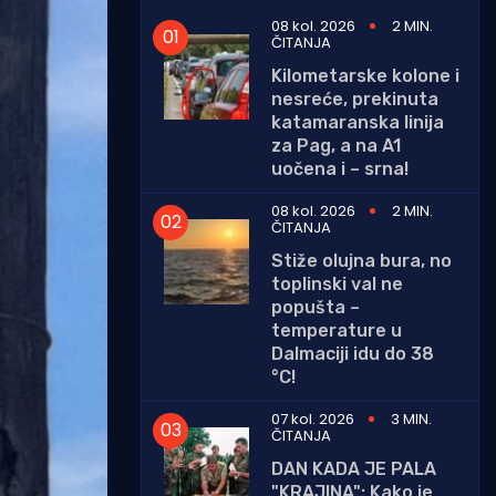
08 kol. 2026
2 MIN.
ČITANJA
Kilometarske kolone i
nesreće, prekinuta
katamaranska linija
za Pag, a na A1
uočena i – srna!
08 kol. 2026
2 MIN.
ČITANJA
Stiže olujna bura, no
toplinski val ne
popušta –
temperature u
Dalmaciji idu do 38
°C!
07 kol. 2026
3 MIN.
ČITANJA
DAN KADA JE PALA
"KRAJINA": Kako je