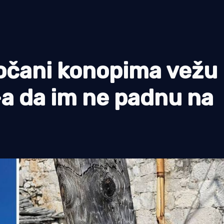
čani konopima vežu
a da im ne padnu na