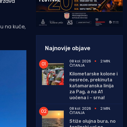
država
nu na kuće,
Najnovije objave
08 kol. 2026
2 MIN.
ČITANJA
Kilometarske kolone i
nesreće, prekinuta
katamaranska linija
za Pag, a na A1
uočena i – srna!
08 kol. 2026
2 MIN.
ČITANJA
Stiže olujna bura, no