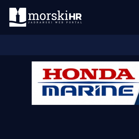
Početna
Morski plus
Morski TV
Obala
Otoci
Turizam i nautika