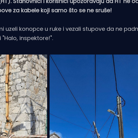
HT). Stanovnici i korisnici upozoravaju da HT ne o
pove za kabele koji samo što se ne sruše!
sami uzeli konopce u ruke i vezali stupove da ne pad
 "Halo, inspektore!".