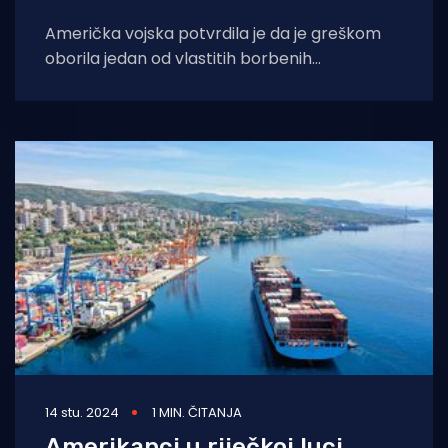
Američka vojska potvrdila je da je greškom
oborila jedan od vlastitih borbenih
zrakoplova iznad Crvenog mora rano jutros,
prisilivši oba
14 stu. 2024
1 MIN. ČITANJA
Amerikanci u riječkoj luci