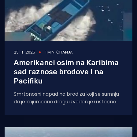
23 lis. 2025
1 MIN. ČITANJA
Amerikanci osim na Karibima
sad raznose brodove i na
Pacifiku
Smrtonosni napad na brod za koji se sumnja
da je krijumčario drogu izveden je u istočnom
dijelu Tihog oceana, pri