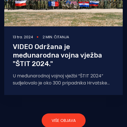
13 tra. 2024
2 MIN. ČITANJA
VIDEO Održana je
međunarodna vojna vježba
"ŠTIT 2024."
U međunarodnoj vojnoj vježbi “ŠTIT 2024”
sudjelovalo je oko 300 pripadnika Hrvatske
vojske i prvi put je lansirana raketa iz
VIŠE OBJAVA