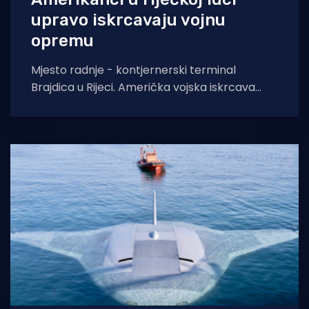
upravo iskrcavaju vojnu
opremu
Mjesto radnje - kontjernerski terminal
Brajdica u Rijeci. Američka vojska iskrcava
opremu koja će završiti diljem Europe.
Ministarstvo obrane izvještava da