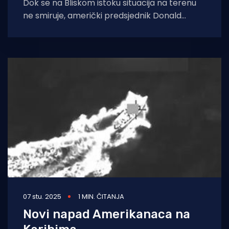
Dok se na Bliskom istoku situacija na terenu
ne smiruje, američki predsjednik Donald
Trump otvoreno se pohvalio taktikom
američke mornarice,
07 stu. 2025
1 MIN. ČITANJA
Novi napad Amerikanaca na