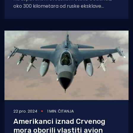
oko 300 kilometara od ruske eksklave
Kalinjingrada, dvanaest je američkih
marinaca poslalo poruku ruskom
predsjedniku
22 pro. 2024
1 MIN. ČITANJA
Amerikanci iznad Crvenog
mora oborili vlastiti avion