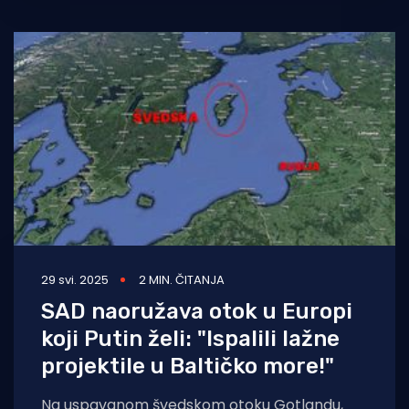
29 svi. 2025
2 MIN. ČITANJA
SAD naoružava otok u Europi
koji Putin želi: "Ispalili lažne
projektile u Baltičko more!"
Na uspavanom švedskom otoku Gotlandu,