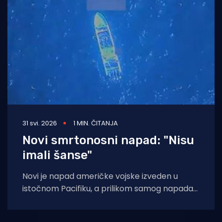
Turizam i nautika
Pomorstvo
Ribolov
Ekologija
Tradicija i kultura
31 svi. 2026
1 MIN. ČITANJA
Novi smrtonosni napad: "Nisu
imali šanse"
Novi je napad američke vojske izveden u
istočnom Pacifiku, a prilikom samog napada
poginule su tri osobe. Kao i do