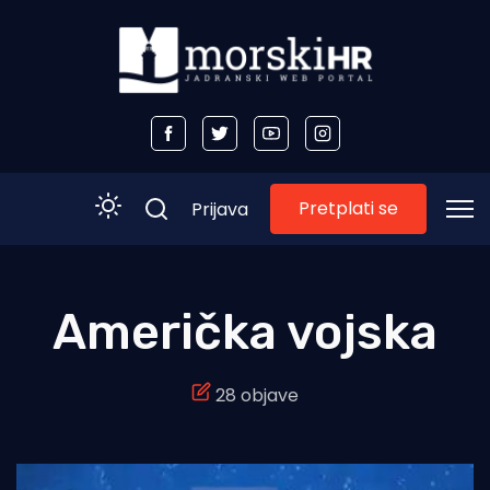
Pretplati se
Prijava
Početna
Američka vojska
Morski plus
28 objave
Morski TV
Obala
Otoci