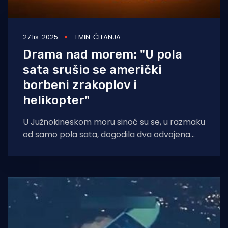
27 lis. 2025
1 MIN. ČITANJA
Drama nad morem: "U pola
sata srušio se američki
borbeni zrakoplov i
helikopter"
U Južnokineskom moru sinoć su se, u razmaku
od samo pola sata, dogodila dva odvojena
incidenta u kojima su se