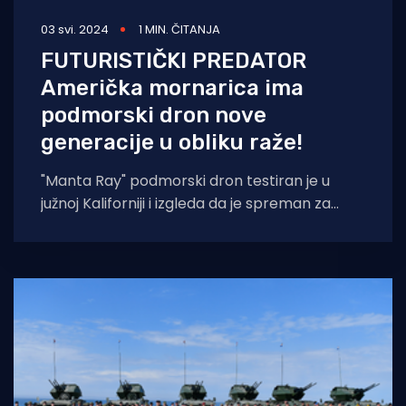
03 svi. 2024
1 MIN. ČITANJA
FUTURISTIČKI PREDATOR
Američka mornarica ima
podmorski dron nove
generacije u obliku raže!
"Manta Ray" podmorski dron testiran je u
južnoj Kaliforniji i izgleda da je spreman za
misije "dugog