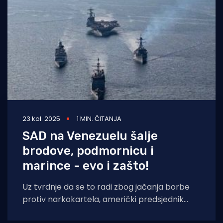
23 kol. 2025
1 MIN. ČITANJA
SAD na Venezuelu šalje
brodove, podmornicu i
marince - evo i zašto!
Uz tvrdnje da se to radi zbog jačanja borbe
protiv narkokartela, američki predsjednik
Donald Trump prije nekoliko dana poslao je