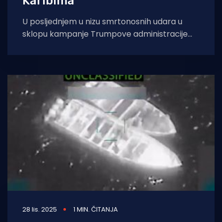
Karibima
U posljednjem u nizu smrtonosnih udara u
sklopu kampanje Trumpove administracije
protiv krijumčarenja droge poginulo je troje
ljudi. - Danas je,
28 lis. 2025
1 MIN. ČITANJA